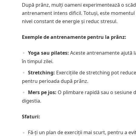
După prânz, mulți oameni experimentează o scăder
antrenament intens dificil. Totuși, este momentul 
nivel constant de energie și reduc stresul.
Exemple de antrenamente pentru la prânz:
Yoga sau pilates:
Aceste antrenamente ajută la î
în timpul zilei.
Stretching:
Exercițiile de stretching pot reduce
pentru perioada după prânz.
Mers pe jos:
O plimbare rapidă sau o sesiune de
digestia.
Sfaturi:
Fă-ți un plan de exerciții mai scurt, pentru a evi