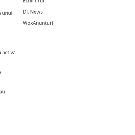
Echilibrul
Dl. News
a unui
WoxAnunțuri
ă activă
e
ăți