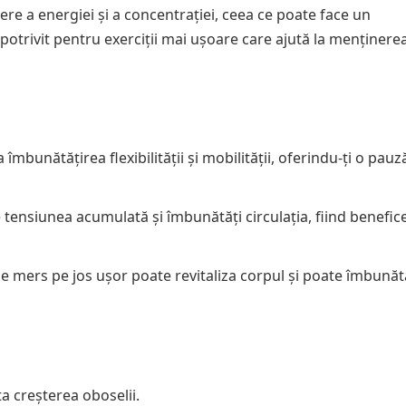
e a energiei și a concentrației, ceea ce poate face un
potrivit pentru exerciții mai ușoare care ajută la menținere
mbunătățirea flexibilității și mobilității, oferindu-ți o pauz
 tensiunea acumulată și îmbunătăți circulația, fiind benefic
 mers pe jos ușor poate revitaliza corpul și poate îmbunăt
ta creșterea oboselii.