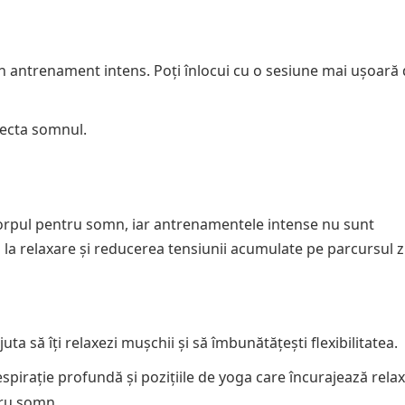
 un antrenament intens. Poți înlocui cu o sesiune mai ușoară
fecta somnul.
ti corpul pentru somn, iar antrenamentele intense nu sunt
 la relaxare și reducerea tensiunii acumulate pe parcursul zi
ta să îți relaxezi mușchii și să îmbunătățești flexibilitatea.
respirație profundă și pozițiile de yoga care încurajează rela
tru somn.