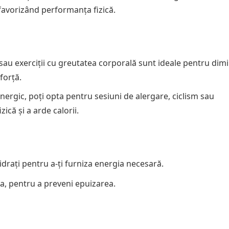
 favorizând performanța fizică.
sau exerciții cu greutatea corporală sunt ideale pentru dim
forță.
nergic, poți opta pentru sesiuni de alergare, ciclism sau
că și a arde calorii.
drați pentru a-ți furniza energia necesară.
a, pentru a preveni epuizarea.