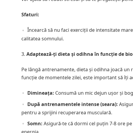
Sfaturi:
Încearcă să nu faci exerciții de intensitate ma
calitatea somnului.
Adaptează-ți dieta și odihna în funcție de bi
Pe lângă antrenamente, dieta și odihna joacă un ro
funcție de momentele zilei, este important să îți a
Dimineața:
Consumă un mic dejun ușor și boga
După antrenamentele intense (seara):
Asigur
pentru a sprijini recuperarea musculară.
Somn:
Asigură-te că dormi cel puțin 7-8 ore pe
energia.