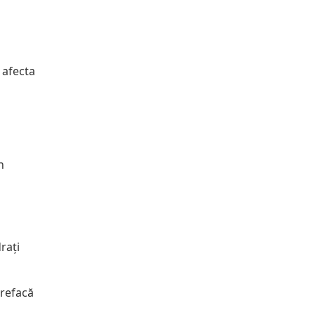
 afecta
n
rați
 refacă