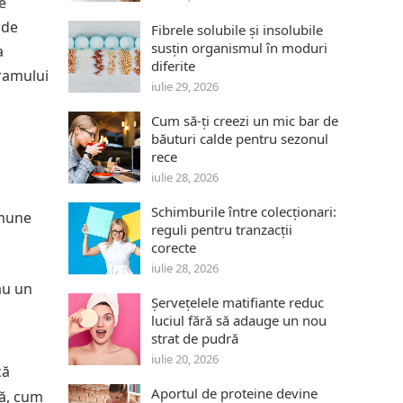
e
 de
Fibrele solubile și insolubile
susțin organismul în moduri
a
diferite
gramului
iulie 29, 2026
Cum să-ți creezi un mic bar de
băuturi calde pentru sezonul
rece
iulie 28, 2026
Schimburile între colecționari:
omune
reguli pentru tranzacții
corecte
iulie 28, 2026
au un
Șervețelele matifiante reduc
luciul fără să adauge un nou
strat de pudră
iulie 20, 2026
că
Aportul de proteine devine
tă, cum