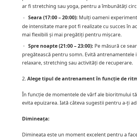
ar fi stretching sau yoga, pentru a îmbunătăți cir
Seara (17:00 – 20:00):
Mulți oameni experimente
de intensitate mare pot fi realizate cu succes în a
mai flexibili și mai pregătiți pentru mișcare.
Spre noapte (21:00 – 23:00):
Pe măsură ce seara
pregătească pentru somn. Evită antrenamentele in
relaxare, stretching sau activități de recuperare.
Alege tipul de antrenament în funcție de rit
În funcție de momentele de vârf ale bioritmului tă
evita epuizarea. Iată câteva sugestii pentru a-ți 
Dimineața:
Dimineața este un moment excelent pentru a face e