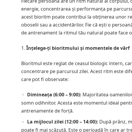
Fiecare persoană are un ritm natural al corpului,
energie, concentrarea și performanța pe parcursul
acest bioritm poate contribui la obținerea unor r
oboselii sau a accidentărilor. Fie că ești o perso
de antrenament la ritmul tău natural poate face o
Înțelege-ți bioritmului și momentele de vârf
Bioritmul este reglat de ceasul biologic intern, ca
concentrare pe parcursul zilei. Acest ritm este di
care pot fi observate:
Dimineața (6:00 – 9:00):
Majoritatea oamenilor 
somn odihnitor. Acesta este momentul ideal pent
antrenamente de forță.
La mijlocul zilei (12:00 – 14:00):
După prânz, mu
poate fi mai scăzută. Este o perioadă în care ar 