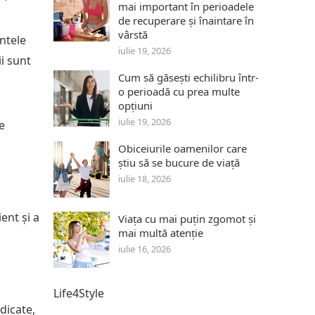
mai important în perioadele
de recuperare și înaintare în
vârstă
ntele
iulie 19, 2026
ii sunt
Cum să găsești echilibru într-
o perioadă cu prea multe
opțiuni
iulie 19, 2026
e
Obiceiurile oamenilor care
știu să se bucure de viață
iulie 18, 2026
ent și a
Viața cu mai puțin zgomot și
mai multă atenție
iulie 16, 2026
Life4Style
dicate,