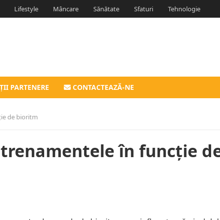
Lifestyle
Mâncare
Sănătate
Sfaturi
Tehnologie
ȚII PARTENERE
CONTACTEAZĂ-NE
ie de bioritm
ntrenamentele în funcție d