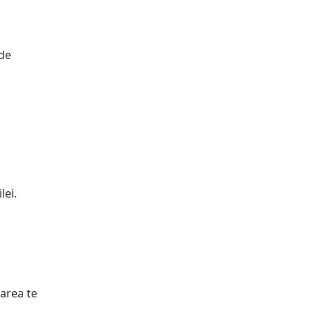
 de
lei.
xarea te