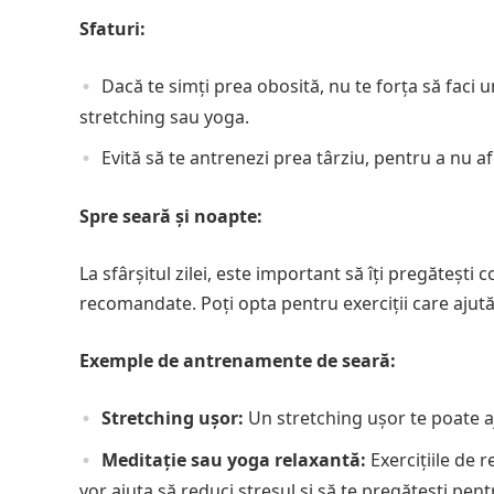
Sfaturi:
Dacă te simți prea obosită, nu te forța să faci
stretching sau yoga.
Evită să te antrenezi prea târziu, pentru a nu a
Spre seară și noapte:
La sfârșitul zilei, este important să îți pregăteș
recomandate. Poți opta pentru exerciții care ajută
Exemple de antrenamente de seară:
Stretching ușor:
Un stretching ușor te poate aju
Meditație sau yoga relaxantă:
Exercițiile de 
vor ajuta să reduci stresul și să te pregătești pen