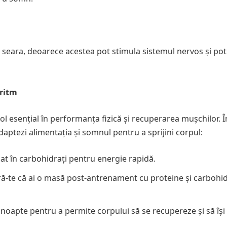
re seara, deoarece acestea pot stimula sistemul nervos și pot
oritm
l esențial în performanța fizică și recuperarea mușchilor. Î
daptezi alimentația și somnul pentru a sprijini corpul:
t în carbohidrați pentru energie rapidă.
ă-te că ai o masă post-antrenament cu proteine și carbohid
 noapte pentru a permite corpului să se recupereze și să își