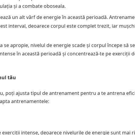
culația și a combate oboseala.
ază un alt vârf de energie în această perioadă. Antrename
cest interval, deoarece corpul este complet trezit, iar mușch
 se apropie, nivelul de energie scade și corpul începe să se
tense în această perioadă și concentrează-te pe exerciții d
mul tău
u, poți ajusta tipul de antrenament pentru a te antrena efici
adapta antrenamentele:
xerciții intense, deoarece nivelurile de energie sunt mai ri