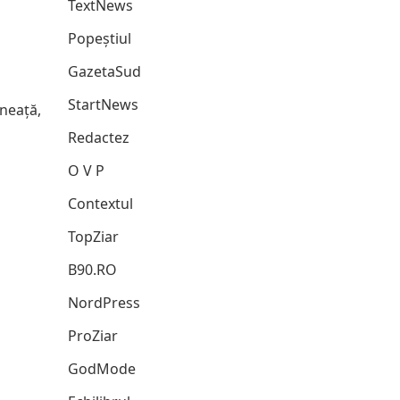
TextNews
Popeștiul
GazetaSud
StartNews
ineață,
Redactez
O V P
Contextul
TopZiar
B90.RO
NordPress
ProZiar
GodMode