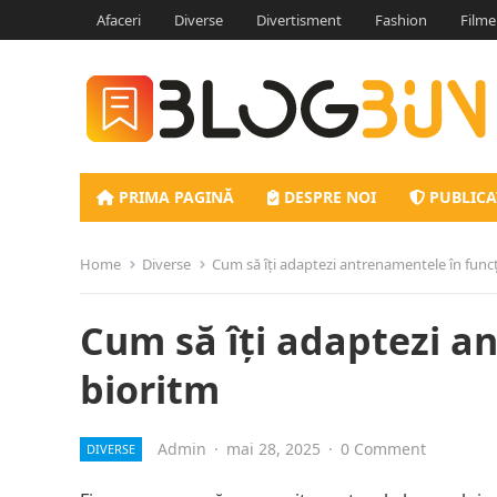
Afaceri
Diverse
Divertisment
Fashion
Filme
PRIMA PAGINĂ
DESPRE NOI
PUBLICA
Home
Diverse
Cum să îți adaptezi antrenamentele în funcț
Cum să îți adaptezi a
bioritm
Admin
·
mai 28, 2025
·
0 Comment
DIVERSE