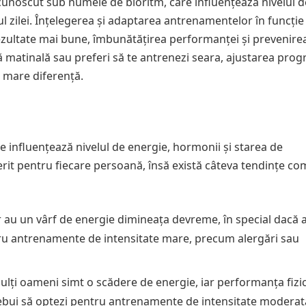
 cunoscut sub numele de bioritm, care influențează nivelul d
 zilei. Înțelegerea și adaptarea antrenamentelor în funcție
ezultate mai bune, îmbunătățirea performanței și prevenire
ană matinală sau preferi să te antrenezi seara, ajustarea pro
 mare diferență.
re influențează nivelul de energie, hormonii și starea de
ferit pentru fiecare persoană, însă există câteva tendințe c
au un vârf de energie dimineața devreme, în special dacă 
ru antrenamente de intensitate mare, precum alergări sau
lți oameni simt o scădere de energie, iar performanța fizi
trebui să optezi pentru antrenamente de intensitate modera