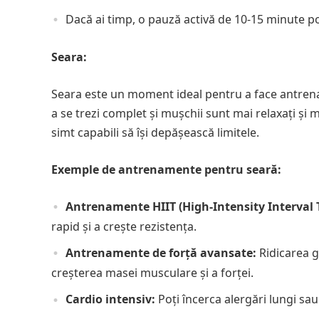
Dacă ai timp, o pauză activă de 10-15 minute po
Seara:
Seara este un moment ideal pentru a face antren
a se trezi complet și mușchii sunt mai relaxați și 
simt capabili să își depășească limitele.
Exemple de antrenamente pentru seară:
Antrenamente HIIT (High-Intensity Interval 
rapid și a crește rezistența.
Antrenamente de forță avansate:
Ridicarea gr
creșterea masei musculare și a forței.
Cardio intensiv:
Poți încerca alergări lungi sa