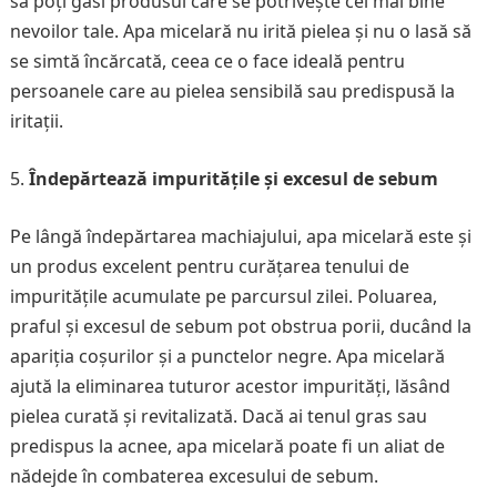
să poți găsi produsul care se potrivește cel mai bine
nevoilor tale. Apa micelară nu irită pielea și nu o lasă să
se simtă încărcată, ceea ce o face ideală pentru
persoanele care au pielea sensibilă sau predispusă la
iritații.
Îndepărtează impuritățile și excesul de sebum
Pe lângă îndepărtarea machiajului, apa micelară este și
un produs excelent pentru curățarea tenului de
impuritățile acumulate pe parcursul zilei. Poluarea,
praful și excesul de sebum pot obstrua porii, ducând la
apariția coșurilor și a punctelor negre. Apa micelară
ajută la eliminarea tuturor acestor impurități, lăsând
pielea curată și revitalizată. Dacă ai tenul gras sau
predispus la acnee, apa micelară poate fi un aliat de
nădejde în combaterea excesului de sebum.