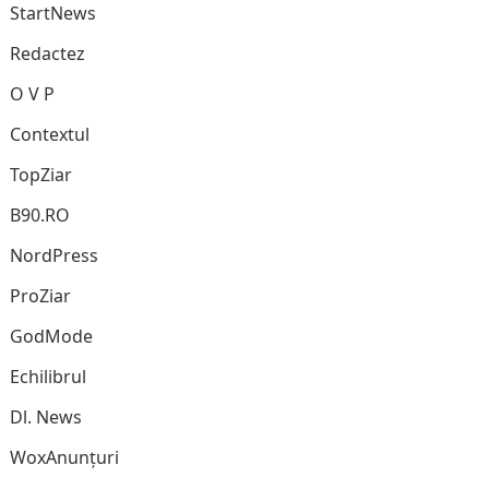
StartNews
Redactez
O V P
Contextul
TopZiar
B90.RO
NordPress
ProZiar
GodMode
Echilibrul
Dl. News
WoxAnunțuri