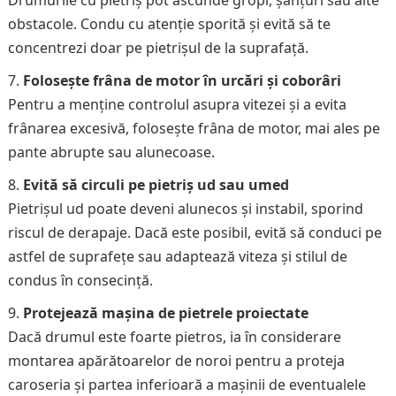
Drumurile cu pietriș pot ascunde gropi, șanțuri sau alte
obstacole. Condu cu atenție sporită și evită să te
concentrezi doar pe pietrișul de la suprafață.
Folosește frâna de motor în urcări și coborâri
Pentru a menține controlul asupra vitezei și a evita
frânarea excesivă, folosește frâna de motor, mai ales pe
pante abrupte sau alunecoase.
Evită să circuli pe pietriș ud sau umed
Pietrișul ud poate deveni alunecos și instabil, sporind
riscul de derapaje. Dacă este posibil, evită să conduci pe
astfel de suprafețe sau adaptează viteza și stilul de
condus în consecință.
Protejează mașina de pietrele proiectate
Dacă drumul este foarte pietros, ia în considerare
montarea apărătoarelor de noroi pentru a proteja
caroseria și partea inferioară a mașinii de eventualele