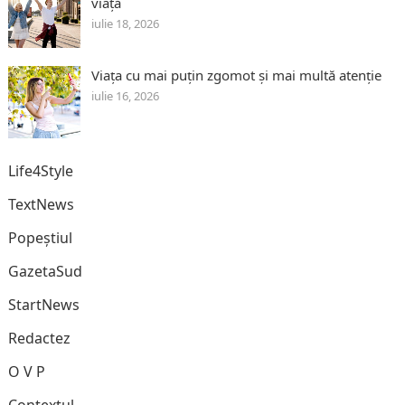
viață
iulie 18, 2026
Viața cu mai puțin zgomot și mai multă atenție
iulie 16, 2026
Life4Style
TextNews
Popeștiul
GazetaSud
StartNews
Redactez
O V P
Contextul