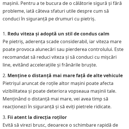
mașinii. Pentru a te bucura de o călătorie sigură și fără
probleme, iată câteva sfaturi utile despre cum să
conduci în siguranță pe drumuri cu pietriș.
Redu viteza și adoptă un stil de condus calm
Pe pietriș, aderența scade considerabil, iar viteza mare
poate provoca alunecări sau pierderea controlului. Este
recomandat să reduci viteza și să conduci cu mișcări
line, evitând accelerațiile și frânările bruște.
Menține o distanță mai mare față de alte vehicule
Pietrișul aruncat de roțile altor mașini poate afecta
vizibilitatea și poate deteriora vopseaua mașinii tale.
Menținând o distanță mai mare, vei avea timp să
reacționezi în siguranță și să eviți pietrele ridicate.
Fii atent la direcția roților
Evită să virezi brusc, deoarece o schimbare rapidă de