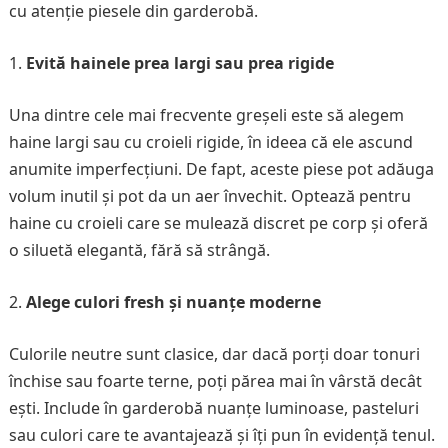
cu atenție piesele din garderobă.
Evită hainele prea largi sau prea rigide
Una dintre cele mai frecvente greșeli este să alegem
haine largi sau cu croieli rigide, în ideea că ele ascund
anumite imperfecțiuni. De fapt, aceste piese pot adăuga
volum inutil și pot da un aer învechit. Optează pentru
haine cu croieli care se mulează discret pe corp și oferă
o siluetă elegantă, fără să strângă.
Alege culori fresh și nuanțe moderne
Culorile neutre sunt clasice, dar dacă porți doar tonuri
închise sau foarte terne, poți părea mai în vârstă decât
ești. Include în garderobă nuanțe luminoase, pasteluri
sau culori care te avantajează și îți pun în evidență tenul.