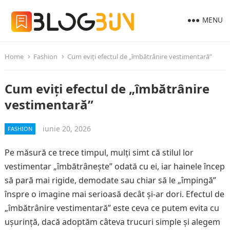
MENU
Home
Fashion
Cum eviți efectul de „îmbătrânire vestimentară”
Cum eviți efectul de „îmbătrânire
vestimentară”
iunie 20, 2026
FASHION
Pe măsură ce trece timpul, mulți simt că stilul lor
vestimentar „îmbătrânește” odată cu ei, iar hainele încep
să pară mai rigide, demodate sau chiar să le „împingă”
înspre o imagine mai serioasă decât și-ar dori. Efectul de
„îmbătrânire vestimentară” este ceva ce putem evita cu
ușurință, dacă adoptăm câteva trucuri simple și alegem