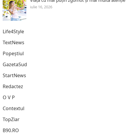
iulie 16, 2026
Life4Style
TextNews
Popeștiul
GazetaSud
StartNews
Redactez
O V P
Contextul
TopZiar
B90.RO