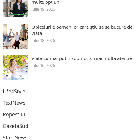
multe opțiuni
iulie 19, 2026
Obiceiurile oamenilor care știu să se bucure de
viață
iulie 18, 2026
Viața cu mai puțin zgomot și mai multă atenție
iulie 16, 2026
Life4Style
TextNews
Popeștiul
GazetaSud
StartNews