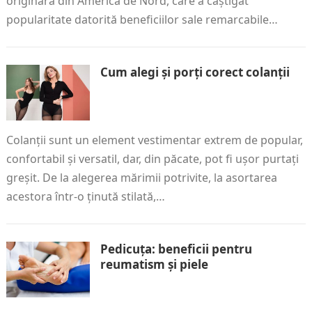
originară din America de Nord, care a câștigat
popularitate datorită beneficiilor sale remarcabile…
Cum alegi și porți corect colanții
Colanții sunt un element vestimentar extrem de popular,
confortabil și versatil, dar, din păcate, pot fi ușor purtați
greșit. De la alegerea mărimii potrivite, la asortarea
acestora într-o ținută stilată,…
Pedicuța: beneficii pentru
reumatism și piele