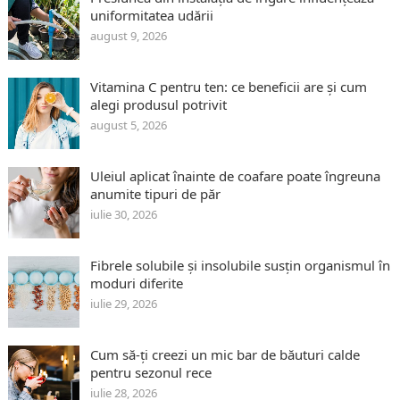
uniformitatea udării
august 9, 2026
Vitamina C pentru ten: ce beneficii are și cum
alegi produsul potrivit
august 5, 2026
Uleiul aplicat înainte de coafare poate îngreuna
anumite tipuri de păr
iulie 30, 2026
Fibrele solubile și insolubile susțin organismul în
moduri diferite
iulie 29, 2026
Cum să-ți creezi un mic bar de băuturi calde
pentru sezonul rece
iulie 28, 2026