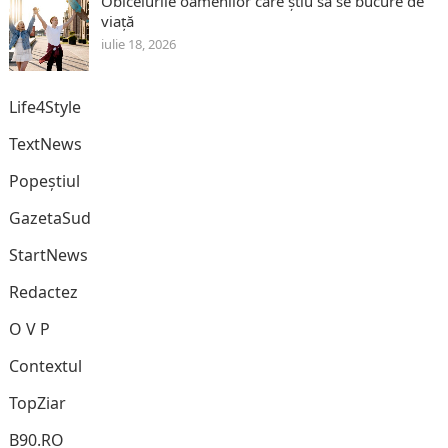
Obiceiurile oamenilor care știu să se bucure de
viață
iulie 18, 2026
Life4Style
TextNews
Popeștiul
GazetaSud
StartNews
Redactez
O V P
Contextul
TopZiar
B90.RO