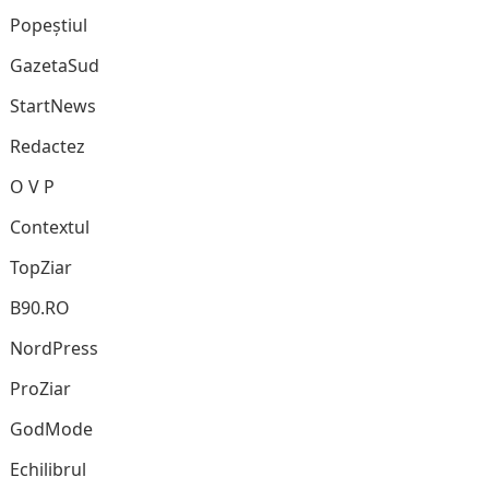
Popeștiul
GazetaSud
StartNews
Redactez
O V P
Contextul
TopZiar
B90.RO
NordPress
ProZiar
GodMode
Echilibrul