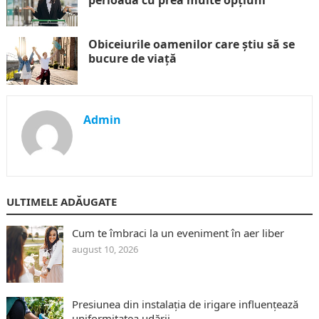
perioadă cu prea multe opțiuni
Obiceiurile oamenilor care știu să se
bucure de viață
Admin
ULTIMELE ADĂUGATE
Cum te îmbraci la un eveniment în aer liber
august 10, 2026
Presiunea din instalația de irigare influențează
uniformitatea udării