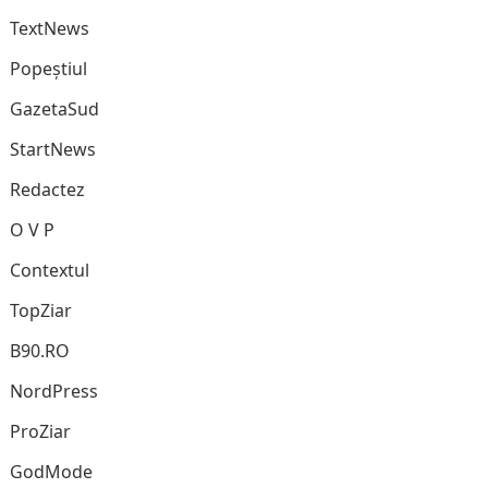
TextNews
Popeștiul
GazetaSud
StartNews
Redactez
O V P
Contextul
TopZiar
B90.RO
NordPress
ProZiar
GodMode