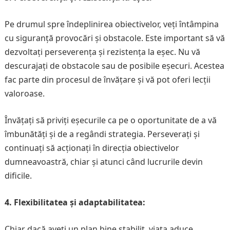
Pe drumul spre îndeplinirea obiectivelor, veți întâmpina
cu siguranță provocări și obstacole. Este important să vă
dezvoltați perseverența și rezistența la eșec. Nu vă
descurajați de obstacole sau de posibile eșecuri. Acestea
fac parte din procesul de învățare și vă pot oferi lecții
valoroase.
Învățați să priviți eșecurile ca pe o oportunitate de a vă
îmbunătăți și de a regândi strategia. Perseverați și
continuați să acționați în direcția obiectivelor
dumneavoastră, chiar și atunci când lucrurile devin
dificile.
4. Flexibilitatea și adaptabilitatea:
Chiar dacă aveți un plan bine stabilit, viața aduce