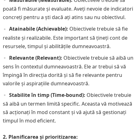
Măsurabile (Measurable):
Obiectivele trebuie să
poată fi măsurate și evaluate. Aveți nevoie de indicatori
concreți pentru a ști dacă ați atins sau nu obiectivul.
Atainabile (Achievable):
Obiectivele trebuie să fie
realiste și realizabile. Este important să țineți cont de
resursele, timpul și abilitățile dumneavoastră.
Relevante (Relevant):
Obiectivele trebuie să aibă un
sens în contextul dumneavoastră. Ele ar trebui să vă
împingă în direcția dorită și să fie relevante pentru
valorile și aspirațiile dumneavoastră.
Stabilite în timp (Time-bound):
Obiectivele trebuie
să aibă un termen limită specific. Aceasta vă motivează
să acționați în mod constant și vă ajută să gestionați
timpul în mod eficient.
2. Planificarea și prioritizarea: