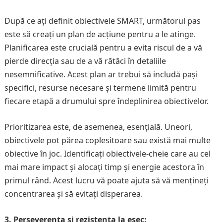
După ce ați definit obiectivele SMART, următorul pas
este să creați un plan de acțiune pentru a le atinge.
Planificarea este crucială pentru a evita riscul de a vă
pierde direcția sau de a vă rătăci în detaliile
nesemnificative. Acest plan ar trebui să includă pași
specifici, resurse necesare și termene limită pentru
fiecare etapă a drumului spre îndeplinirea obiectivelor.
Prioritizarea este, de asemenea, esențială. Uneori,
obiectivele pot părea coplesitoare sau există mai multe
obiective în joc. Identificați obiectivele-cheie care au cel
mai mare impact și alocați timp și energie acestora în
primul rând. Acest lucru vă poate ajuta să vă mențineți
concentrarea și să evitați disperarea.
3. Perseverența și rezistența la eșec: