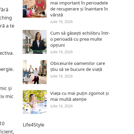
mai important în perioadele
de recuperare și înaintare în
fără
vârstă
tching
iulie 19, 2026
ră a te
Cum să găsești echilibru într-
o perioadă cu prea multe
opțiuni
iulie 19, 2026
ectiva.
Obiceiurile oamenilor care
nergie.
știu să se bucure de viață
iulie 18, 2026
mic și
Viața cu mai puțin zgomot și
tiv mic
mai multă atenție
iulie 16, 2026
 10
Life4Style
icient,