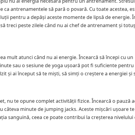
implu nu ai energia necesară pentru un antrenament. Stresul
ace ca antrenamentele să pară o povară. Cu toate acestea, es
soluții pentru a depăși aceste momente de lipsă de energie. Î
a să treci peste zilele când nu ai chef de antrenament și totuși
ea mult atunci când nu ai energie. Încearcă să începi cu un
nute sau o sesiune de yoga ușoară pot fi suficiente pentru 
it și ai început să te miști, să simți o creștere a energiei și 
 nu te opune complet activității fizice. Încearcă o pauză ac
sau câteva minute de jumping jacks. Aceste mișcări ușoare te
lația sanguină, ceea ce poate contribui la creșterea nivelului