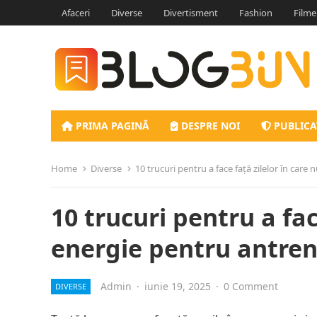
Afaceri
Diverse
Divertisment
Fashion
Filme
PRIMA PAGINĂ
DESPRE NOI
PUBLICA
Home
Diverse
10 trucuri pentru a face față zilelor în car
10 trucuri pentru a fac
energie pentru antre
Admin
·
iunie 19, 2025
·
0 Comment
DIVERSE