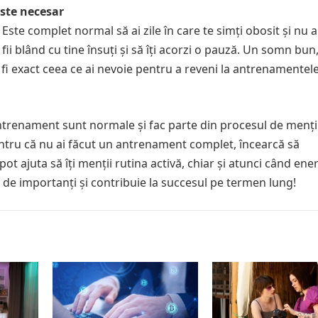
este necesar
Este complet normal să ai zile în care te simți obosit și nu a
 fii blând cu tine însuți și să îți acorzi o pauză. Un somn bun
fi exact ceea ce ai nevoie pentru a reveni la antrenamentele
 antrenament sunt normale și fac parte din procesul de menț
t pentru că nu ai făcut un antrenament complet, încearcă să
t ajuta să îți menții rutina activă, chiar și atunci când ener
el de importanți și contribuie la succesul pe termen lung!