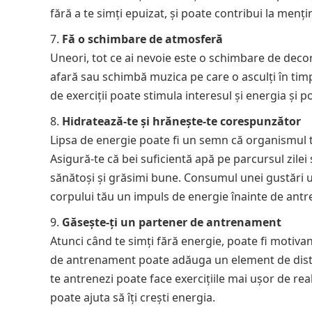
fără a te simți epuizat, și poate contribui la menți
Fă o schimbare de atmosferă
Uneori, tot ce ai nevoie este o schimbare de decor
afară sau schimbă muzica pe care o asculți în tim
de exerciții poate stimula interesul și energia și 
Hidratează-te și hrănește-te corespunzător
Lipsa de energie poate fi un semn că organismul tă
Asigură-te că bei suficientă apă pe parcursul zilei 
sănătoși și grăsimi bune. Consumul unei gustări u
corpului tău un impuls de energie înainte de ant
Găsește-ți un partener de antrenament
Atunci când te simți fără energie, poate fi motivan
de antrenament poate adăuga un element de distrac
te antrenezi poate face exercițiile mai ușor de rea
poate ajuta să îți crești energia.