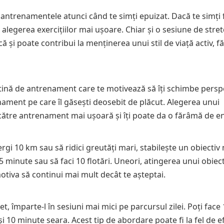
zi antrenamentele atunci când te simți epuizat. Dacă te simți 
legerea exercițiilor mai ușoare. Chiar și o sesiune de stre
și poate contribui la menținerea unui stil de viață activ, fă
 rutină de antrenament care te motivează să îți schimbe persp
ament pe care îl găsești deosebit de plăcut. Alegerea unui
ia către antrenament mai ușoară și îți poate da o fărâmă de e
ergi 10 km sau să ridici greutăți mari, stabilește un obiectiv 
e 5 minute sau să faci 10 flotări. Uneori, atingerea unui obiec
otiva să continui mai mult decât te așteptai.
împarte-l în sesiuni mai mici pe parcursul zilei. Poți face
i 10 minute seara. Acest tip de abordare poate fi la fel de ef