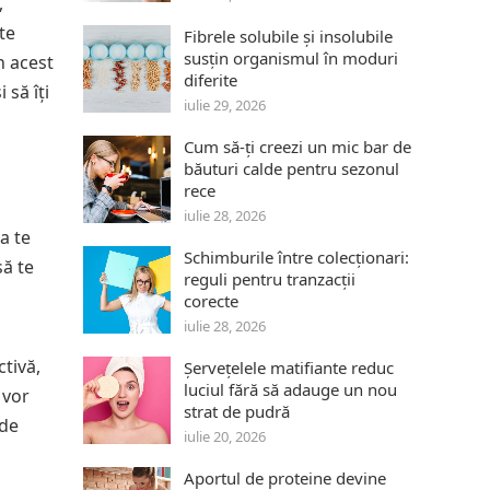
,
te
Fibrele solubile și insolubile
susțin organismul în moduri
n acest
diferite
 să îți
iulie 29, 2026
Cum să-ți creezi un mic bar de
băuturi calde pentru sezonul
rece
iulie 28, 2026
a te
Schimburile între colecționari:
să te
reguli pentru tranzacții
corecte
iulie 28, 2026
tivă,
Șervețelele matifiante reduc
luciul fără să adauge un nou
 vor
strat de pudră
 de
iulie 20, 2026
Aportul de proteine devine