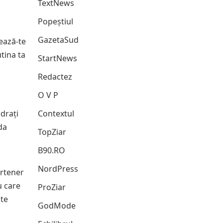
TextNews
Popeștiul
GazetaSud
nează-te
tina ta
StartNews
Redactez
O V P
idrați
Contextul
da
TopZiar
B90.RO
NordPress
artener
u care
ProZiar
 te
GodMode