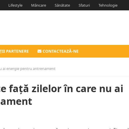
Lifestyle
Mâncare
Sănătate
Sfaturi
Tehnologie
ȚII PARTENERE
CONTACTEAZĂ-NE
e nu ai energie pentru antrenament
e față zilelor în care nu ai
nament