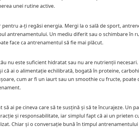
nerea unei rutine active.
 pentru a-ți regăsi energia. Mergi la o sală de sport, antre
pul antrenamentului. Un mediu diferit sau o schimbare în ru
poate face ca antrenamentul să fie mai plăcut.
u nu este suficient hidratat sau nu are nutrienții necesari.
și că ai o alimentație echilibrată, bogată în proteine, carboh
șoare, cum ar fi un iaurt sau un smoothie cu fructe, poate 
renament.
t să ai pe cineva care să te susțină și să te încurajeze. Un p
ție și responsabilitate, iar simplul fapt că ai un prieten c
lizat. Chiar și o conversație bună în timpul antrenamentului