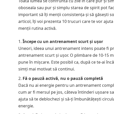
Toată lumea se confruntă cu zile în care pur și s
oboseala sau pur și simplu starea de spirit pot f
important să îți menții consistența și să găsești 
articol, îți voi prezenta 10 trucuri care te vor ajut
menții rutina activă.
Începe cu un antrenament scurt și ușor
Uneori, ideea unui antrenament intens poate fi pr
antrenament scurt și ușor. O plimbare de 10-15 mi
pune în mișcare. Este posibil ca, după ce te-ai încălz
simți mai motivat să continui.
Fă o pauză activă, nu o pauză completă
Dacă nu ai energie pentru un antrenament complet,
cum ar fi mersul pe jos, câteva întinderi ușoare 
ajuta să te deblochezi și să-ți îmbunătățești circu
energie.