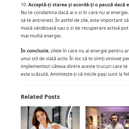
Acceptă-ți starea și acordă-ți o pauză dacă 
Nu te condamna dacă ai o zi în care nu ai energie. 
să te antrenezi. În astfel de zile, este important să
masă sănătoasă sau o zi de recuperare activă pot 
mai multă energie.
În concluzie
, zilele în care nu ai energie pentru
unui stil de viață activ. În loc să te simți vinova
implementezi câteva dintre aceste trucuri care te po
este scăzută. Amintește-ți că micile pași sunt la f
Related Posts