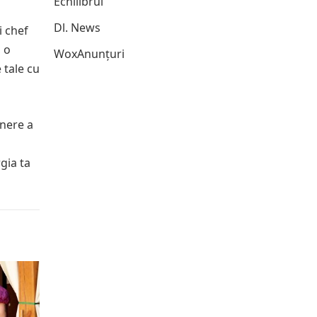
Echilibrul
Dl. News
i chef
, o
WoxAnunțuri
 tale cu
inere a
gia ta