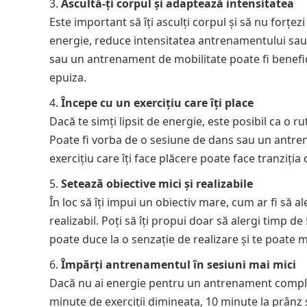
Ascultă-ți corpul și adaptează intensitatea
Este important să îți asculți corpul și să nu forțe
energie, reduce intensitatea antrenamentului sau a
sau un antrenament de mobilitate poate fi benefică 
epuiza.
Începe cu un exercițiu care îți place
Dacă te simți lipsit de energie, este posibil ca o
Poate fi vorba de o sesiune de dans sau un antren
exercițiu care îți face plăcere poate face tranziț
Setează obiective mici și realizabile
În loc să îți impui un obiectiv mare, cum ar fi să al
realizabil. Poți să îți propui doar să alergi timp d
poate duce la o senzație de realizare și te poate m
Împărți antrenamentul în sesiuni mai mici
Dacă nu ai energie pentru un antrenament complet, 
minute de exerciții dimineața, 10 minute la prânz ș