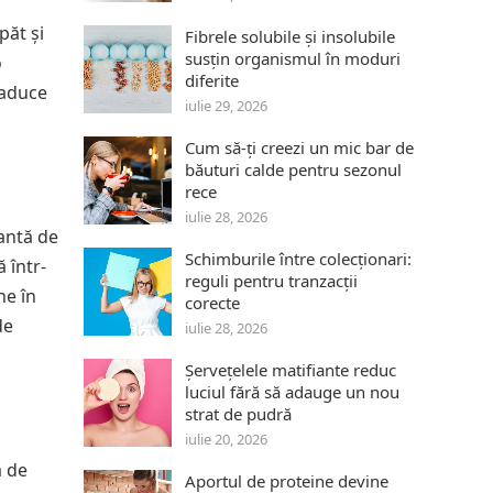
păt și
Fibrele solubile și insolubile
susțin organismul în moduri
o
diferite
 aduce
iulie 29, 2026
Cum să-ți creezi un mic bar de
băuturi calde pentru sezonul
rece
iulie 28, 2026
nantă de
Schimburile între colecționari:
 într-
reguli pentru tranzacții
ne în
corecte
de
iulie 28, 2026
Șervețelele matifiante reduc
luciul fără să adauge un nou
strat de pudră
iulie 20, 2026
ă de
Aportul de proteine devine