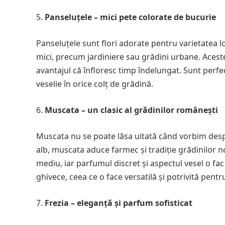
Panseluțele – mici pete colorate de bucurie
Panseluțele sunt flori adorate pentru varietatea lo
mici, precum jardiniere sau grădini urbane. Aceste
avantajul că înfloresc timp îndelungat. Sunt perfe
veselie în orice colț de grădină.
Muscata – un clasic al grădinilor românești
Muscata nu se poate lăsa uitată când vorbim despr
alb, muscata aduce farmec și tradiție grădinilor noa
mediu, iar parfumul discret și aspectul vesel o fac 
ghivece, ceea ce o face versatilă și potrivită pentr
Frezia – eleganță și parfum sofisticat