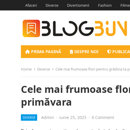
Afaceri
Diverse
Divertisment
Fashion
Filme
PRIMA PAGINĂ
DESPRE NOI
PUBLICA
Home
Diverse
Cele mai frumoase flori pentru grădina ta 
Cele mai frumoase flo
primăvara
Admin
·
iunie 25, 2025
·
0 Comment
DIVERSE