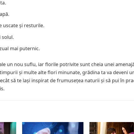
ta.
 apă.
uscate și resturile.
 solul.
zual mai puternic.
e un nou suflu, iar florile potrivite sunt cheia unei amenajă
 timpurii și multe alte flori minunate, grădina ta va deveni u
ecât să te lași inspirat de frumusețea naturii și să pui în pra
is.