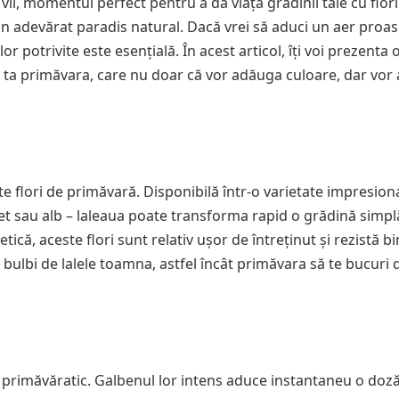
vii, momentul perfect pentru a da viață grădinii tale cu flori
n adevărat paradis natural. Dacă vrei să aduci un aer proas
lor potrivite este esențială. În acest articol, îți voi prezenta 
a ta primăvara, care nu doar că vor adăuga culoare, dar vor
te flori de primăvară. Disponibilă într-o varietate impresio
olet sau alb – laleaua poate transforma rapid o grădină simplă
că, aceste flori sunt relativ ușor de întreținut și rezistă bi
i bulbi de lalele toamna, astfel încât primăvara să te bucuri 
jul primăvăratic. Galbenul lor intens aduce instantaneu o doz