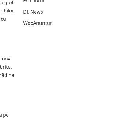
Echilibrul
 ce pot
ulbilor
Dl. News
 cu
WoxAnunțuri
, mov
brite,
grădina
a pe