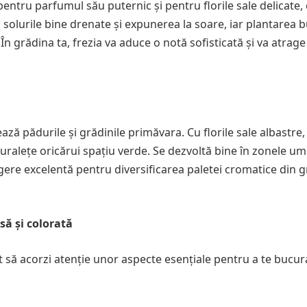
 pentru parfumul său puternic și pentru florile sale delicate,
ră solurile bine drenate și expunerea la soare, iar plantarea b
 grădina ta, frezia va aduce o notă sofisticată și va atrage
ează pădurile și grădinile primăvara. Cu florile sale albastre
uralețe oricărui spațiu verde. Se dezvoltă bine în zonele um
egere excelentă pentru diversificarea paletei cromatice din 
ă și colorată
nt să acorzi atenție unor aspecte esențiale pentru a te bucur