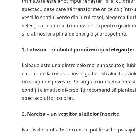
Primăvara este anotimpul renașterii și al culorilor 
spectaculoase care să transforme orice colț într-u
vesel în spațiul verde din jurul casei, alegerea flori
selecție a celor mai frumoase flori pentru grădin
și o atmosferă plină de energie și prospețime.
Laleaua – simbolul primăverii și al eleganței
Laleaua este una dintre cele mai cunoscute și iubi
culori – de la roșu aprins la galben strălucitor, vi
un spațiu de poveste. Pe lângă frumusețea lor esteti
condiții climatice diverse. Îți recomand să plantez
spectacolul lor colorat.
Narcisa – un vestitor al zilelor însorite
Narcisele sunt alte flori ce nu pot lipsi din peisa