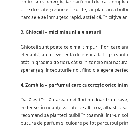
optimism și energie, iar parfumul delicat complete
bine drenate și zonele însorite, iar plantarea bul
narcisele se înmulțesc rapid, astfel că, în câțiva a
Ghioceii – mici minuni ale naturii
Ghioceii sunt poate cele mai timpurii flori care an
elegantă, au o rezistență deosebită la frig și sunt
atât în grădina de flori, cât și în zonele mai natur
speranța și începuturile noi, fiind o alegere perf
Zambila – parfumul care cucerește orice ini
Dacă ești în căutarea unei flori nu doar frumoase,
ei dense, în nuanțe variate de alb, roz, albastru s
recomand să plantezi bulbii în toamnă, într-un sol
bucura de parfum și culoare pe tot parcursul prim