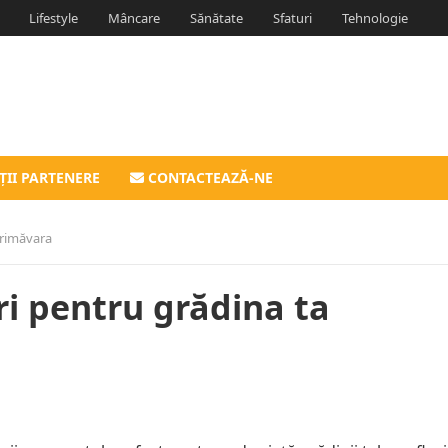
Lifestyle
Mâncare
Sănătate
Sfaturi
Tehnologie
ȚII PARTENERE
CONTACTEAZĂ-NE
primăvara
ri pentru grădina ta