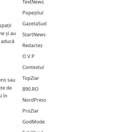
TextNews
Popeștiul
GazetaSud
spații
me și au
StartNews
ă aducă
Redactez
O V P
Contextul
TopZiar
ens sau
ate de
B90.RO
i în
NordPress
ProZiar
GodMode