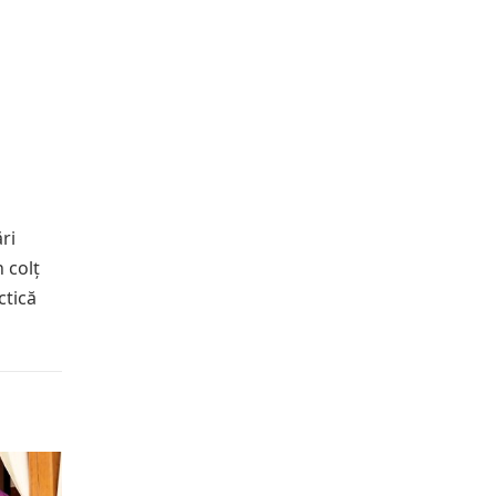
ri
n colț
ctică