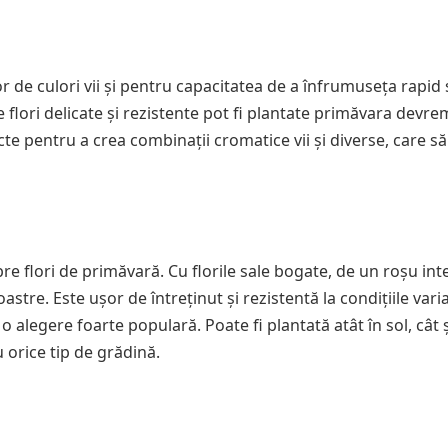
r de culori vii și pentru capacitatea de a înfrumuseța rapid 
 flori delicate și rezistente pot fi plantate primăvara devre
cte pentru a crea combinații cromatice vii și diverse, care s
e flori de primăvară. Cu florile sale bogate, de un roșu int
stre. Este ușor de întreținut și rezistentă la condițiile vari
o alegere foarte populară. Poate fi plantată atât în sol, cât ș
u orice tip de grădină.