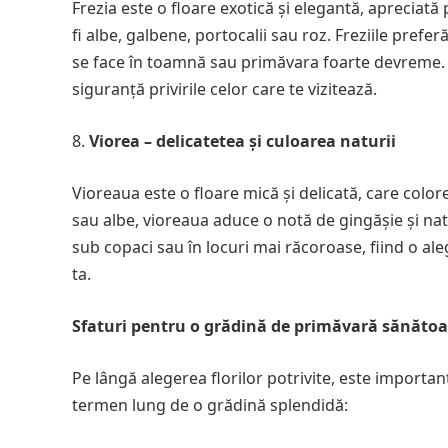
Frezia este o floare exotică și elegantă, apreciată
fi albe, galbene, portocalii sau roz. Freziile prefe
se face în toamnă sau primăvara foarte devreme. În
siguranță privirile celor care te vizitează.
Viorea – delicatetea și culoarea naturii
Vioreaua este o floare mică și delicată, care color
sau albe, vioreaua aduce o notă de gingășie și nat
sub copaci sau în locuri mai răcoroase, fiind o al
ta.
Sfaturi pentru o grădină de primăvară sănătoas
Pe lângă alegerea florilor potrivite, este importa
termen lung de o grădină splendidă: