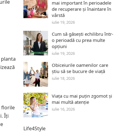
urile
mai important în perioadele
de recuperare și înaintare în
vârstă
iulie 19, 2026
Cum să găsești echilibru într-
o perioadă cu prea multe
opțiuni
ă
iulie 19, 2026
 planta
Obiceiurile oamenilor care
lizează
știu să se bucure de viață
iulie 18, 2026
Viața cu mai puțin zgomot și
mai multă atenție
florile
iulie 16, 2026
 Îți
te
Life4Style