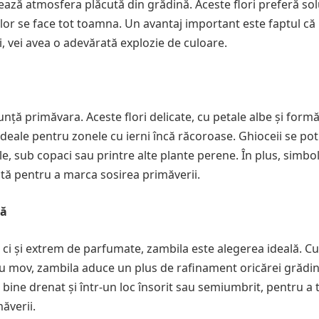
ază atmosfera plăcută din grădină. Aceste flori preferă sol
bilor se face tot toamna. Un avantaj important este faptul că
ni, vei avea o adevărată explozie de culoare.
unță primăvara. Aceste flori delicate, cu petale albe și form
 ideale pentru zonele cu ierni încă răcoroase. Ghioceii se pot
ale, sub copaci sau printre alte plante perene. În plus, simbo
ectă pentru a marca sosirea primăverii.
mă
 ci și extrem de parfumate, zambila este alegerea ideală. Cu 
au mov, zambila aduce un plus de rafinament oricărei grădini.
 bine drenat și într-un loc însorit sau semiumbrit, pentru a 
ăverii.