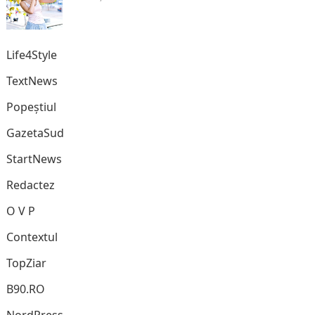
Life4Style
TextNews
Popeștiul
GazetaSud
StartNews
Redactez
O V P
Contextul
TopZiar
B90.RO
NordPress