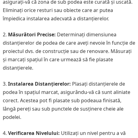
asigurați-vă că zona de sub podea este curată și uscată.
Eliminați orice resturi sau obiecte care ar putea
împiedica instalarea adecvată a distanțierelor.
2.
Măsurători Precise:
Determinați dimensiunea
distanțierelor de podea de care aveți nevoie în funcție de
proiectul dvs. de construcție sau de renovare. Măsurați
și marcați spațiul în care urmează să fie plasate
distanțierele.
3.
Instalarea Distanțierelor:
Plasați distanțierele de
podea în spațiul marcat, asigurându-vă că sunt aliniate
corect. Acestea pot fi plasate sub podeaua finisată,
lângă pereți sau sub punctele de susținere cheie ale
podelei.
4.
Verificarea Nivelului:
Utilizați un nivel pentru a vă