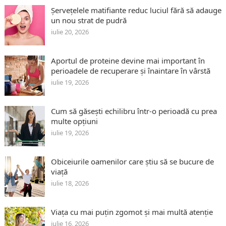
Șervețelele matifiante reduc luciul fără să adauge
un nou strat de pudră
iulie 20, 2026
Aportul de proteine devine mai important în
perioadele de recuperare și înaintare în vârstă
iulie 19, 2026
Cum să găsești echilibru într-o perioadă cu prea
multe opțiuni
iulie 19, 2026
Obiceiurile oamenilor care știu să se bucure de
viață
iulie 18, 2026
Viața cu mai puțin zgomot și mai multă atenție
iulie 16, 2026