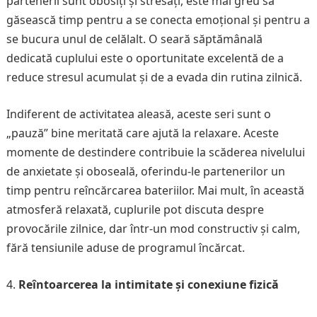
partenerii sunt obosiți și stresați, este mai greu să
găsească timp pentru a se conecta emoțional și pentru a
se bucura unul de celălalt. O seară săptămânală
dedicată cuplului este o oportunitate excelentă de a
reduce stresul acumulat și de a evada din rutina zilnică.
Indiferent de activitatea aleasă, aceste seri sunt o
„pauză” bine meritată care ajută la relaxare. Aceste
momente de destindere contribuie la scăderea nivelului
de anxietate și oboseală, oferindu-le partenerilor un
timp pentru reîncărcarea bateriilor. Mai mult, în această
atmosferă relaxată, cuplurile pot discuta despre
provocările zilnice, dar într-un mod constructiv și calm,
fără tensiunile aduse de programul încărcat.
Reîntoarcerea la intimitate și conexiune fizică