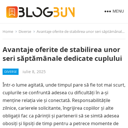
MENU
Home
Diverse
Avantaje oferite de stabilirea unor seri săptămânale dedicate cuplului
Avantaje oferite de stabilirea unor
seri săptămânale dedicate cuplului
iulie 8, 2025
DIVERSE
Într-o lume agitată, unde timpul pare să fie tot mai scurt,
cuplurile se confruntă adesea cu dificultăți în a-și
menține relația vie și conectată. Responsabilitățile
zilnice, carierele solicitante, îngrijirea copiilor și alte
obligații fac ca părinții și partenerii să se simtă adesea
obosiți și lipsiți de timp pentru a petrece momente de