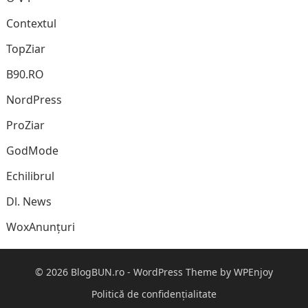
Contextul
TopZiar
B90.RO
NordPress
ProZiar
GodMode
Echilibrul
Dl. News
WoxAnunțuri
© 2026
BlogBUN.ro
-
WordPress Theme
by
WPEnjoy
Politică de confidențialitate