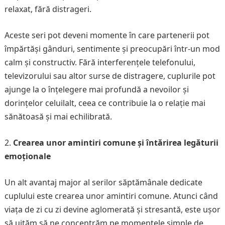
relaxat, fără distrageri.
Aceste seri pot deveni momente în care partenerii pot
împărtăși gânduri, sentimente și preocupări într-un mod
calm și constructiv. Fără interferențele telefonului,
televizorului sau altor surse de distragere, cuplurile pot
ajunge la o înțelegere mai profundă a nevoilor și
dorințelor celuilalt, ceea ce contribuie la o relație mai
sănătoasă și mai echilibrată.
Crearea unor amintiri comune și întărirea legăturii
emoționale
Un alt avantaj major al serilor săptămânale dedicate
cuplului este crearea unor amintiri comune. Atunci când
viața de zi cu zi devine aglomerată și stresantă, este ușor
să uităm să ne concentrăm pe momentele simple de