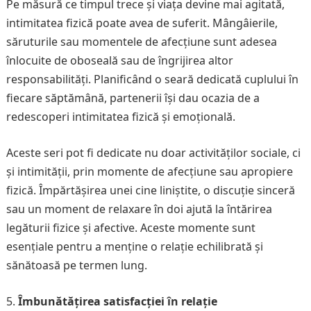
Pe măsură ce timpul trece și viața devine mai agitată,
intimitatea fizică poate avea de suferit. Mângâierile,
săruturile sau momentele de afecțiune sunt adesea
înlocuite de oboseală sau de îngrijirea altor
responsabilități. Planificând o seară dedicată cuplului în
fiecare săptămână, partenerii își dau ocazia de a
redescoperi intimitatea fizică și emoțională.
Aceste seri pot fi dedicate nu doar activităților sociale, ci
și intimității, prin momente de afecțiune sau apropiere
fizică. Împărtășirea unei cine liniștite, o discuție sinceră
sau un moment de relaxare în doi ajută la întărirea
legăturii fizice și afective. Aceste momente sunt
esențiale pentru a menține o relație echilibrată și
sănătoasă pe termen lung.
Îmbunătățirea satisfacției în relație