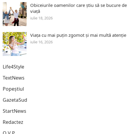
Obiceiurile oamenilor care știu să se bucure de
viață
iulie 18, 2026
Viața cu mai puțin zgomot și mai multă atenție
iulie 16, 2026
Life4Style
TextNews
Popeștiul
GazetaSud
StartNews
Redactez
O V P