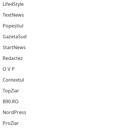
Life4Style
TextNews
Popeștiul
GazetaSud
StartNews
Redactez
O V P
Contextul
TopZiar
B90.RO
NordPress
ProZiar