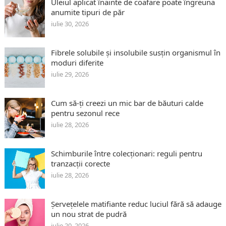
Uleiul aplicat înainte de coafare poate îngreuna
anumite tipuri de păr
iulie 30, 2026
Fibrele solubile și insolubile susțin organismul în
moduri diferite
iulie 29, 2026
Cum să-ți creezi un mic bar de băuturi calde
pentru sezonul rece
iulie 28, 2026
Schimburile între colecționari: reguli pentru
tranzacții corecte
iulie 28, 2026
Șervețelele matifiante reduc luciul fără să adauge
un nou strat de pudră
iulie 20, 2026