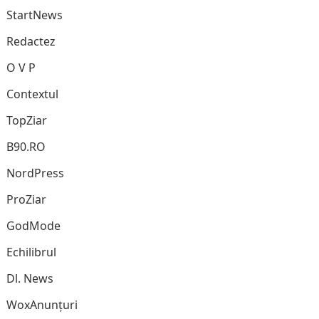
StartNews
Redactez
O V P
Contextul
TopZiar
B90.RO
NordPress
ProZiar
GodMode
Echilibrul
Dl. News
WoxAnunțuri