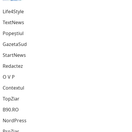
Life4Style
TextNews
Popeștiul
GazetaSud
StartNews
Redactez
O V P
Contextul
TopZiar
B90.RO
NordPress
ProZiar