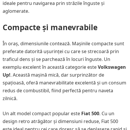
ideale pentru navigarea prin străzile înguste și
aglomerate.
Compacte și manevrabile
În oraș, dimensiunile contează. Mașinile compacte sunt
preferate datorită ușurinței cu care se strecoară prin
traficul dens și se parchează în locuri înguste. Un
exemplu excelent în această categorie este
Volkswagen
Up!
. Această mașină mică, dar surprinzător de
spațioasă, oferă manevrabilitate excelentă și un consum
redus de combustibil, fiind perfectă pentru naveta
zilnică.
Un alt model compact popular este
Fiat 500
. Cu un
design retro atrăgător și dimensiuni reduse, Fiat 500
este ideal pentru cei care doresc să se deplaseze rapid și