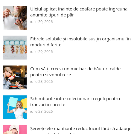
Uleiul aplicat înainte de coafare poate îngreuna
anumite tipuri de păr
iulie 30, 2026
Fibrele solubile și insolubile susțin organismul în
moduri diferite
iulie 29, 2026
Cum să-ți creezi un mic bar de băuturi calde
pentru sezonul rece
iulie 28, 2026
Schimburile între colecționari: reguli pentru
tranzacții corecte
iulie 28, 2026
Șervețelele matifiante reduc luciul fără să adauge