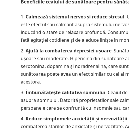
Beneficiile ceaiului de sunătoare pentru sănă
Calmează sistemul nervos și reduce stresul
: 
este efectul său calmant asupra sistemului nervos. 
inducând o stare de relaxare profundă. Consumul 
față agitației cotidiene și de a aduce liniște în m
Ajută la combaterea depresiei ușoare
: Sunăt
ușoare sau moderate. Hipericina din sunătoare acț
serotonina, dopamina și noradrenalina, care sunt imp
sunătoarea poate avea un efect similar cu cel al 
acestora.
Îmbunătățește calitatea somnului
: Ceaiul d
asupra somnului. Datorită proprietăților sale calma
persoanele care se confruntă cu insomnie sau care 
Reduce simptomele anxietății și nervozității
combaterea stărilor de anxietate și nervozitate. A