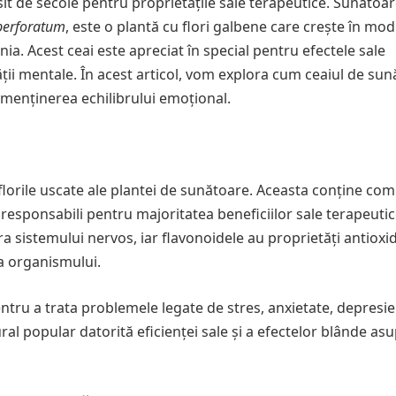
it de secole pentru proprietățile sale terapeutice. Sunătoar
perforatum
, este o plantă cu flori galbene care crește în mod
nia. Acest ceai este apreciat în special pentru efectele sale
tății mentale. În acest articol, vom explora cum ceaiul de su
i menținerea echilibrului emoțional.
florile uscate ale plantei de sunătoare. Aceasta conține co
 responsabili pentru majoritatea beneficiilor sale terapeutic
a sistemului nervos, iar flavonoidele au proprietăți antioxi
 a organismului.
entru a trata problemele legate de stres, anxietate, depresi
al popular datorită eficienței sale și a efectelor blânde as