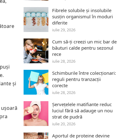
ea,
Fibrele solubile și insolubile
susțin organismul în moduri
diferite
nătoare
iulie 29, 2026
Cum să-ți creezi un mic bar de
băuturi calde pentru sezonul
rece
iulie 28, 2026
mpuși
Schimburile între colecționari:
e.
reguli pentru tranzacții
dante și
corecte
iulie 28, 2026
Șervețelele matifiante reduc
e ușoară
luciul fără să adauge un nou
upra
strat de pudră
iulie 20, 2026
Aportul de proteine devine