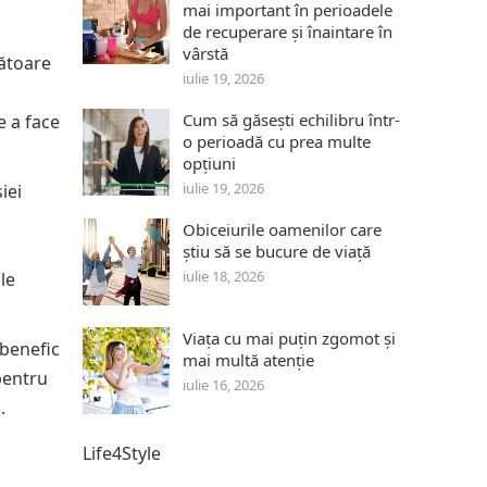
mai important în perioadele
de recuperare și înaintare în
vârstă
nătoare
iulie 19, 2026
Cum să găsești echilibru într-
e a face
o perioadă cu prea multe
opțiuni
iulie 19, 2026
iei
Obiceiurile oamenilor care
știu să se bucure de viață
iulie 18, 2026
le
Viața cu mai puțin zgomot și
 benefic
mai multă atenție
 pentru
iulie 16, 2026
.
Life4Style