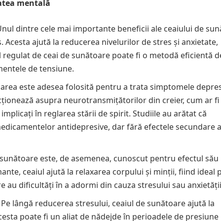
tatea mentală
Unul dintre cele mai importante beneficii ale ceaiului de su
Acesta ajută la reducerea nivelurilor de stres și anxietate,
regulat de ceai de sunătoare poate fi o metodă eficientă d
omentele de tensiune.
oarea este adesea folosită pentru a trata simptomele depres
ionează asupra neurotransmițătorilor din creier, cum ar fi
licați în reglarea stării de spirit. Studiile au arătat că
medicamentelor antidepresive, dar fără efectele secundare a
e sunătoare este, de asemenea, cunoscut pentru efectul său
nte, ceaiul ajută la relaxarea corpului și minții, fiind ideal
au dificultăți în a adormi din cauza stresului sau anxietății
: Pe lângă reducerea stresului, ceaiul de sunătoare ajută la
cesta poate fi un aliat de nădejde în perioadele de presiune