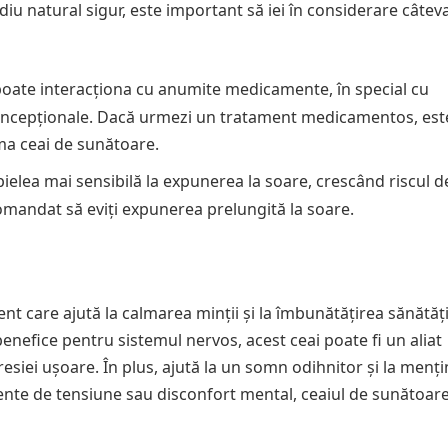
u natural sigur, este important să iei în considerare câtev
poate interacționa cu anumite medicamente, în special cu
ticoncepționale. Dacă urmezi un tratament medicamentos, est
ma ceai de sunătoare.
ielea mai sensibilă la expunerea la soare, crescând riscul d
omandat să eviți expunerea prelungită la soare.
nt care ajută la calmarea minții și la îmbunătățirea sănătăți
benefice pentru sistemul nervos, acest ceai poate fi un aliat
resiei ușoare. În plus, ajută la un somn odihnitor și la menț
ente de tensiune sau disconfort mental, ceaiul de sunătoar