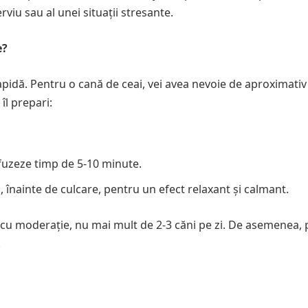
viu sau al unei situații stresante.
e?
apidă. Pentru o cană de ceai, vei avea nevoie de aproximativ
îl prepari:
nfuzeze timp de 5-10 minute.
a, înainte de culcare, pentru un efect relaxant și calmant.
cu moderație, nu mai mult de 2-3 căni pe zi. De asemenea, 
.