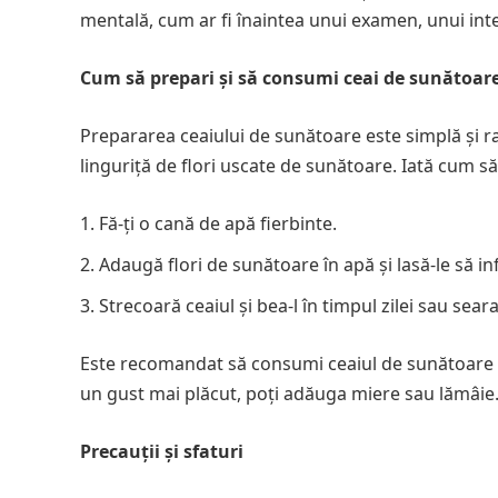
mentală, cum ar fi înaintea unui examen, unui inter
Cum să prepari și să consumi ceai de sunătoar
Prepararea ceaiului de sunătoare este simplă și r
linguriță de flori uscate de sunătoare. Iată cum să 
Fă-ți o cană de apă fierbinte.
Adaugă flori de sunătoare în apă și lasă-le să i
Strecoară ceaiul și bea-l în timpul zilei sau sear
Este recomandat să consumi ceaiul de sunătoare 
un gust mai plăcut, poți adăuga miere sau lămâie
Precauții și sfaturi