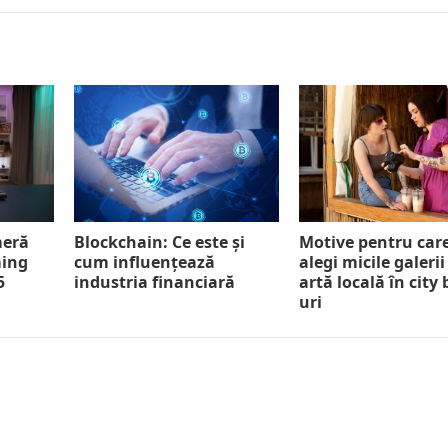
meră
Blockchain: Ce este și
Motive pentru car
ming
cum influențează
alegi micile galerii
5
industria financiară
artă locală în city
uri