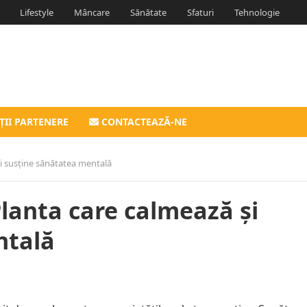
Lifestyle
Mâncare
Sănătate
Sfaturi
Tehnologie
ȚII PARTENERE
CONTACTEAZĂ-NE
și susține sănătatea mentală
Planta care calmează și
ntală