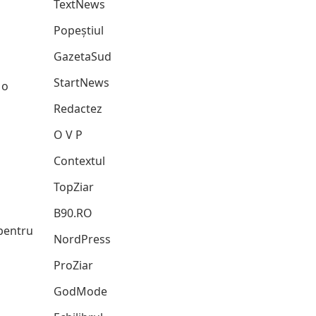
TextNews
Popeștiul
GazetaSud
StartNews
 o
Redactez
O V P
Contextul
TopZiar
B90.RO
pentru
NordPress
ProZiar
GodMode