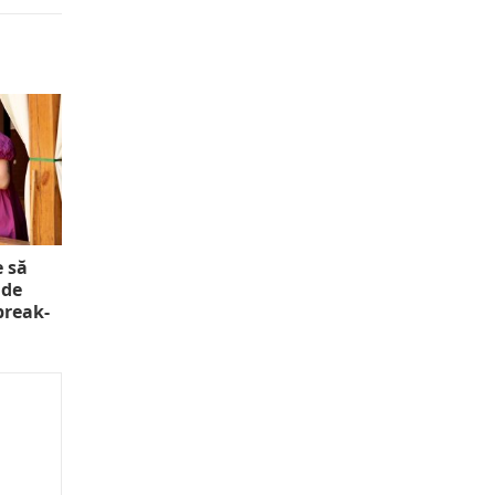
e să
 de
 break-