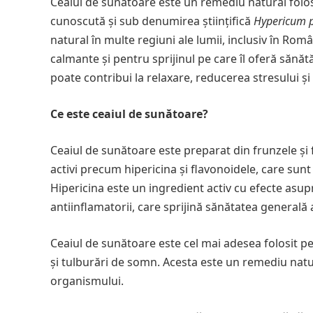
Ceaiul de sunătoare este un remediu natural folos
cunoscută și sub denumirea științifică
Hypericum 
natural în multe regiuni ale lumii, inclusiv în Româ
calmante și pentru sprijinul pe care îl oferă sănă
poate contribui la relaxare, reducerea stresului ș
Ce este ceaiul de sunătoare?
Ceaiul de sunătoare este preparat din frunzele și 
activi precum hipericina și flavonoidele, care sunt
Hipericina este un ingredient activ cu efecte asupr
antiinflamatorii, care sprijină sănătatea generală
Ceaiul de sunătoare este cel mai adesea folosit p
și tulburări de somn. Acesta este un remediu natur
organismului.