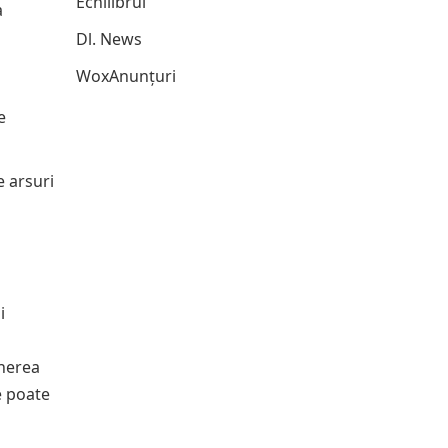
Echilibrul
a
Dl. News
WoxAnunțuri
e
e arsuri
i
inerea
e poate