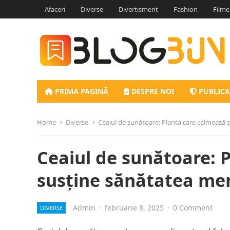
Afaceri
Diverse
Divertisment
Fashion
Filme
PRIMA PAGINĂ
DESPRE NOI
PUBLICA
Home
Diverse
Ceaiul de sunătoare: Planta care calmează 
Ceaiul de sunătoare: 
susține sănătatea me
Admin
·
februarie 8, 2025
·
0 Comment
DIVERSE