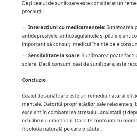
Deși ceaiul de sunătoare este considerat un remedi
precauții:
Interacțiuni cu medicamentele
: Sunătoarea 
antidepresivele, anticoagulantele și pilulele an
important să consulți medicul înainte de a consu
Sensibilitate la soare
: Sunătoarea poate face p
solare. Dacă consumi ceai de sunătoare, este rec
Concluzie
Ceaiul de sunătoare este un remediu natural eficie
mentale. Datorită proprietăților sale relaxante și 
excelent în combaterea stresului, anxietății și dep
echilibrului emoțional. Dacă te confrunți cu mom
fi soluția naturală pe care o căutai.