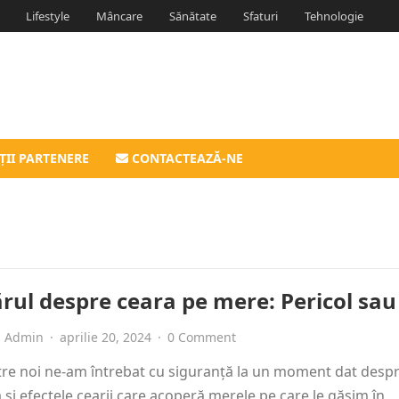
Lifestyle
Mâncare
Sănătate
Sfaturi
Tehnologie
ȚII PARTENERE
CONTACTEAZĂ-NE
rul despre ceara pe mere: Pericol sau
Admin
·
aprilie 20, 2024
·
0 Comment
tre noi ne-am întrebat cu siguranță la un moment dat desp
 și efectele cearii care acoperă merele pe care le găsim în