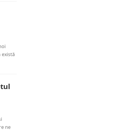
noi
 există
tul
i
re ne