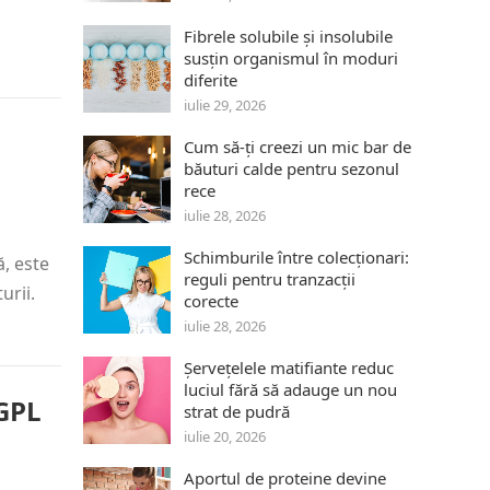
Fibrele solubile și insolubile
susțin organismul în moduri
diferite
iulie 29, 2026
Cum să-ți creezi un mic bar de
băuturi calde pentru sezonul
rece
iulie 28, 2026
Schimburile între colecționari:
, este
reguli pentru tranzacții
urii.
corecte
iulie 28, 2026
Șervețelele matifiante reduc
luciul fără să adauge un nou
 GPL
strat de pudră
iulie 20, 2026
Aportul de proteine devine