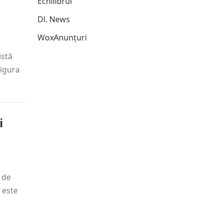
Echilibrul
Dl. News
WoxAnunțuri
istă
sigura
i
 de
 este