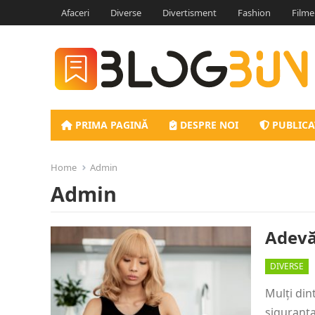
Afaceri
Diverse
Divertisment
Fashion
Filme
PRIMA PAGINĂ
DESPRE NOI
PUBLICA
Home
Admin
Admin
Adevă
DIVERSE
Mulți din
siguranța