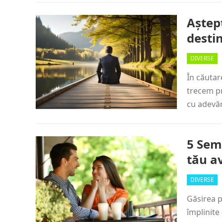
Aștep
desti
DIVERSE
În căutar
trecem pr
cu adevă
5 Semn
tău a
DIVERSE
Găsirea p
împlinite