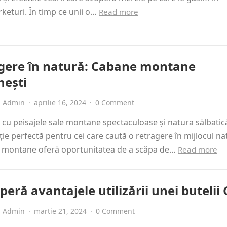
eturi. În timp ce unii o…
Read more
gere în natură: Cabane montane
ești
Admin
·
aprilie 16, 2024
·
0 Comment
cu peisajele sale montane spectaculoase și natura sălbatică
ție perfectă pentru cei care caută o retragere în mijlocul nat
 montane oferă oportunitatea de a scăpa de…
Read more
eră avantajele utilizării unei butelii
Admin
·
martie 21, 2024
·
0 Comment