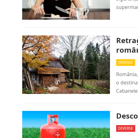
supermark
Retra
român
DIVERSE
România, 
o destina
Cabanele
Descop
DIVERSE