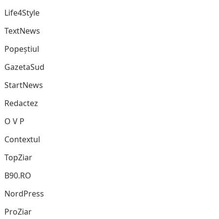
Life4Style
TextNews
Popeștiul
GazetaSud
StartNews
Redactez
O V P
Contextul
TopZiar
B90.RO
NordPress
ProZiar