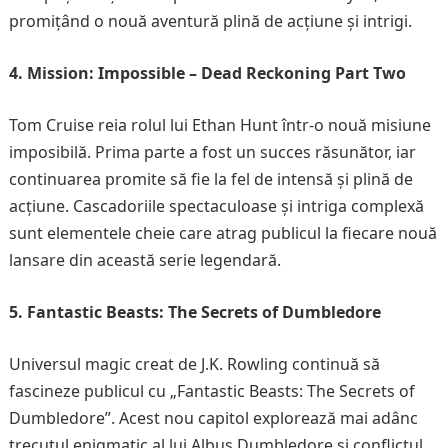
promițând o nouă aventură plină de acțiune și intrigi.
4. Mission: Impossible – Dead Reckoning Part Two
Tom Cruise reia rolul lui Ethan Hunt într-o nouă misiune
imposibilă. Prima parte a fost un succes răsunător, iar
continuarea promite să fie la fel de intensă și plină de
acțiune. Cascadoriile spectaculoase și intriga complexă
sunt elementele cheie care atrag publicul la fiecare nouă
lansare din această serie legendară.
5. Fantastic Beasts: The Secrets of Dumbledore
Universul magic creat de J.K. Rowling continuă să
fascineze publicul cu „Fantastic Beasts: The Secrets of
Dumbledore”. Acest nou capitol explorează mai adânc
trecutul enigmatic al lui Albus Dumbledore și conflictul