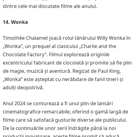
dintre cele mai discutate filme ale anului.
14. Wonka
Timothée Chalamet joacă rolul tânărului Willy Wonka în
„Wonka”, un prequel al clasicului „Charlie and the
Chocolate Factory”. Filmul explorează originile
excentricului fabricant de ciocolată și promite să fie plin
de magie, muzică și aventură. Regizat de Paul King,
„Wonka” este așteptat cu nerăbdare de fanii tineri și
adulți deopotrivă.
Anul 2024 se conturează a fi unul plin de lansări
cinematografice remarcabile, oferind o gamă largă de
filme care să satisfacă gusturile diverse ale publicului.
De la continuările unor serii îndrăgite până la noi
producții inovatoare, aceste filme promit să aducă