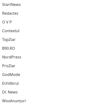
StartNews
Redactez
O V P
Contextul
TopZiar
B90.RO
NordPress
ProZiar
GodMode
Echilibrul
Dl. News
WoxAnunțuri