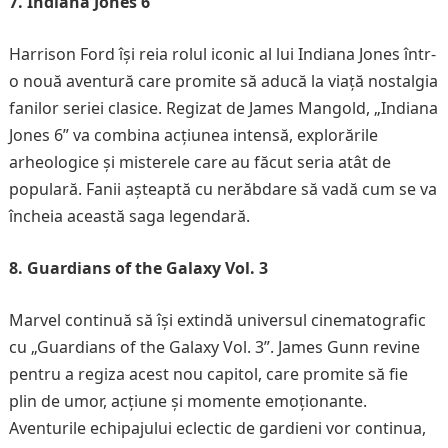
7. Indiana Jones 6
Harrison Ford își reia rolul iconic al lui Indiana Jones într-
o nouă aventură care promite să aducă la viață nostalgia
fanilor seriei clasice. Regizat de James Mangold, „Indiana
Jones 6” va combina acțiunea intensă, explorările
arheologice și misterele care au făcut seria atât de
populară. Fanii așteaptă cu nerăbdare să vadă cum se va
încheia această saga legendară.
8. Guardians of the Galaxy Vol. 3
Marvel continuă să își extindă universul cinematografic
cu „Guardians of the Galaxy Vol. 3”. James Gunn revine
pentru a regiza acest nou capitol, care promite să fie
plin de umor, acțiune și momente emoționante.
Aventurile echipajului eclectic de gardieni vor continua,