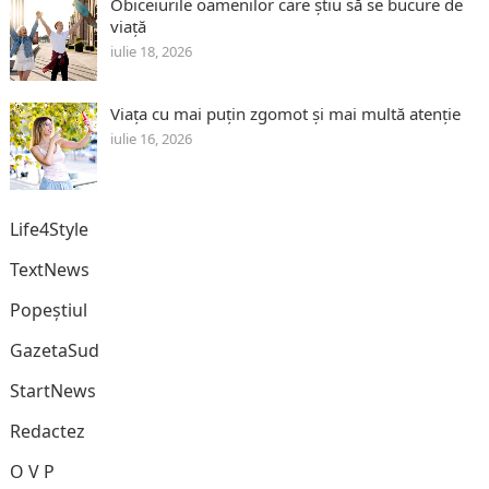
Obiceiurile oamenilor care știu să se bucure de
viață
iulie 18, 2026
Viața cu mai puțin zgomot și mai multă atenție
iulie 16, 2026
Life4Style
TextNews
Popeștiul
GazetaSud
StartNews
Redactez
O V P