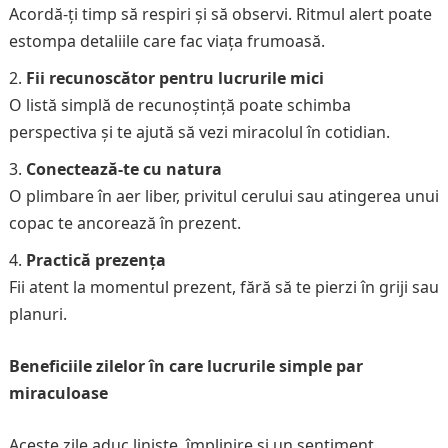
Acordă-ți timp să respiri și să observi. Ritmul alert poate
estompa detaliile care fac viața frumoasă.
Fii recunoscător pentru lucrurile mici
O listă simplă de recunoștință poate schimba
perspectiva și te ajută să vezi miracolul în cotidian.
Conectează-te cu natura
O plimbare în aer liber, privitul cerului sau atingerea unui
copac te ancorează în prezent.
Practică prezența
Fii atent la momentul prezent, fără să te pierzi în griji sau
planuri.
Beneficiile zilelor în care lucrurile simple par
miraculoase
Aceste zile aduc liniște, împlinire și un sentiment