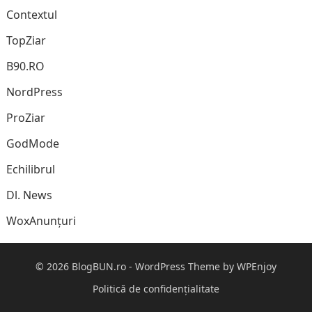
Contextul
TopZiar
B90.RO
NordPress
ProZiar
GodMode
Echilibrul
Dl. News
WoxAnunțuri
© 2026
BlogBUN.ro
-
WordPress Theme
by
WPEnjoy
Politică de confidențialitate