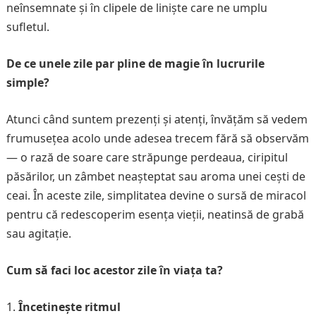
neînsemnate și în clipele de liniște care ne umplu
sufletul.
De ce unele zile par pline de magie în lucrurile
simple?
Atunci când suntem prezenți și atenți, învățăm să vedem
frumusețea acolo unde adesea trecem fără să observăm
— o rază de soare care străpunge perdeaua, ciripitul
păsărilor, un zâmbet neașteptat sau aroma unei cești de
ceai. În aceste zile, simplitatea devine o sursă de miracol
pentru că redescoperim esența vieții, neatinsă de grabă
sau agitație.
Cum să faci loc acestor zile în viața ta?
Încetinește ritmul