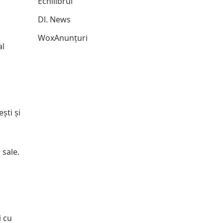
Echilibrul
Dl. News
WoxAnunțuri
al
ști și
 sale.
i cu