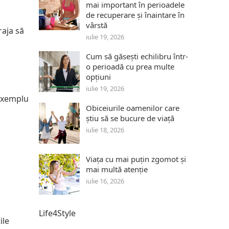
mai important în perioadele
de recuperare și înaintare în
vârstă
raja să
iulie 19, 2026
Cum să găsești echilibru într-
o perioadă cu prea multe
opțiuni
iulie 19, 2026
 exemplu
Obiceiurile oamenilor care
știu să se bucure de viață
iulie 18, 2026
Viața cu mai puțin zgomot și
mai multă atenție
iulie 16, 2026
Life4Style
ile