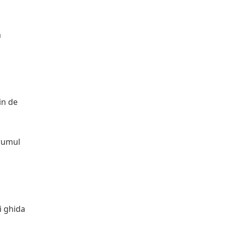
a
in de
drumul
-i ghida