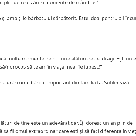
an plin de realizări și momente de mândrie!”
și ambițiile bărbatului sărbătorit. Este ideal pentru a-l încu
aducă multe momente de bucurie alături de cei dragi. Ești un
asă/norocos să te am în viața mea. Te iubesc!”
esa urări unui bărbat important din familia ta. Sublinează
lături de tine este un adevărat dar. Îți doresc un an plin de
ă fii omul extraordinar care ești și să faci diferența în vieț