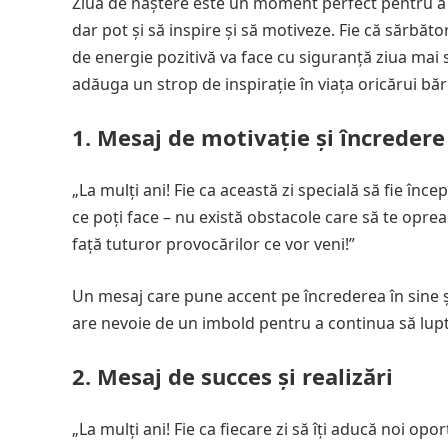
Ziua de naștere este un moment perfect pentru a t
dar pot și să inspire și să motiveze. Fie că sărbăto
de energie pozitivă va face cu siguranță ziua mai sp
adăuga un strop de inspirație în viața oricărui băr
1. Mesaj de motivație și încredere
„La mulți ani! Fie ca această zi specială să fie încep
ce poți face – nu există obstacole care să te opreas
față tuturor provocărilor ce vor veni!”
Un mesaj care pune accent pe încrederea în sine și
are nevoie de un imbold pentru a continua să lupte
2. Mesaj de succes și realizări
„La mulți ani! Fie ca fiecare zi să îți aducă noi opo