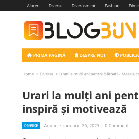
Afaceri
Diverse
Divertisment
Fashion
Filme
PRIMA PAGINĂ
DESPRE NOI
PUBLICA
Home
Diverse
Urari la mulți ani pentru bărbați – Mesaje c
Urari la mulți ani pen
inspiră și motivează
Admin
·
ianuarie 26, 2025
·
0 Comment
DIVERSE