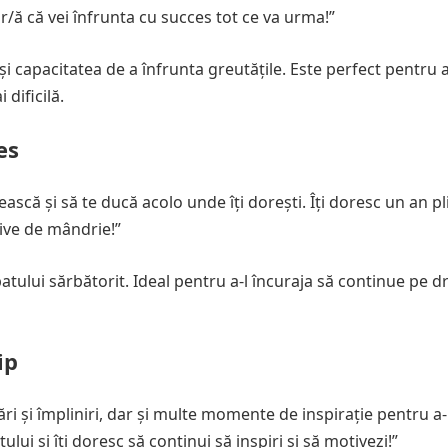
ur/ă că vei înfrunta cu succes tot ce va urma!”
 capacitatea de a înfrunta greutățile. Este perfect pentru 
dificilă.
es
ească și să te ducă acolo unde îți dorești. Îți doresc un an pl
ive de mândrie!”
tului sărbătorit. Ideal pentru a-l încuraja să continue pe 
ip
izări și împliniri, dar și multe momente de inspirație pentru a
tului și îți doresc să continui să inspiri și să motivezi!”