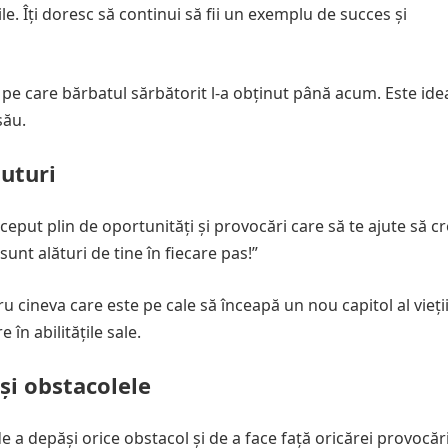
le. Îți doresc să continui să fii un exemplu de succes și
pe care bărbatul sărbătorit l-a obținut până acum. Este ide
său.
puturi
ceput plin de oportunități și provocări care să te ajute să cre
 sunt alături de tine în fiecare pas!”
 cineva care este pe cale să înceapă un nou capitol al vieții
în abilitățile sale.
și obstacolele
de a depăși orice obstacol și de a face față oricărei provocăr