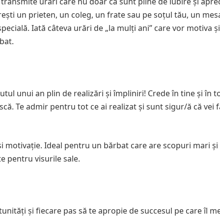
ransmite urări care nu doar că sunt pline de iubire și aprec
rești un prieten, un coleg, un frate sau pe soțul tău, un mesa
ecială. Iată câteva urări de „la mulți ani” care vor motiva ș
bat.
utul unui an plin de realizări și împliniri! Crede în tine și în t
că. Te admir pentru tot ce ai realizat și sunt sigur/ă că vei 
 motivație. Ideal pentru un bărbat care are scopuri mari și
 pentru visurile sale.
rtunități și fiecare pas să te apropie de succesul pe care îl me