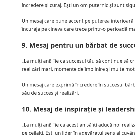
încredere și curaj. Ești un om puternic și sunt sig
Un mesaj care pune accent pe puterea interioară și
încuraja pe cineva care trece printr-o perioadă mai 
9. Mesaj pentru un bărbat de succ
„La mulți ani! Fie ca succesul tău să continue să cr
realizări mari, momente de împlinire și multe mot
Un mesaj care exprimă încredere în succesul bărba
său de succes și realizări.
10. Mesaj de inspirație și leadersh
„La mulți ani! Fie ca acest an să îți aducă noi real
pe ceilalți. Ești un lider în adevăratul sens al cuvân