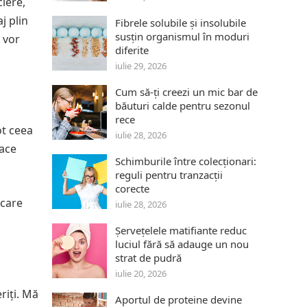
iere,
j plin
Fibrele solubile și insolubile
susțin organismul în moduri
i vor
diferite
iulie 29, 2026
Cum să-ți creezi un mic bar de
băuturi calde pentru sezonul
rece
ot ceea
iulie 28, 2026
face
Schimburile între colecționari:
reguli pentru tranzacții
corecte
 care
iulie 28, 2026
Șervețelele matifiante reduc
luciul fără să adauge un nou
strat de pudră
iulie 20, 2026
riți. Mă
Aportul de proteine devine