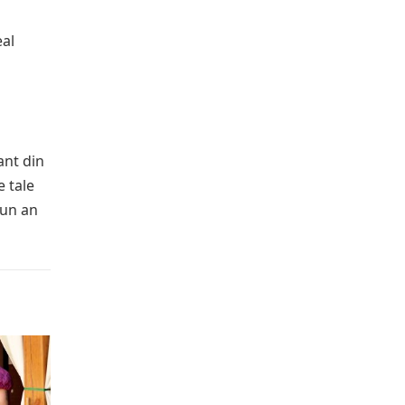
eal
ant din
e tale
 un an