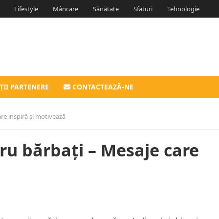
Lifestyle
Mâncare
Sănătate
Sfaturi
Tehnologie
ȚII PARTENERE
CONTACTEAZĂ-NE
are inspiră și motivează
tru bărbați – Mesaje care