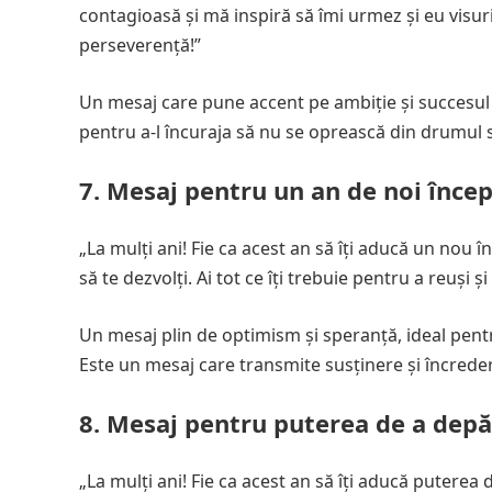
contagioasă și mă inspiră să îmi urmez și eu visuri
perseverență!”
Un mesaj care pune accent pe ambiție și succesul 
pentru a-l încuraja să nu se oprească din drumul 
7. Mesaj pentru un an de noi înce
„La mulți ani! Fie ca acest an să îți aducă un nou în
să te dezvolți. Ai tot ce îți trebuie pentru a reuși și
Un mesaj plin de optimism și speranță, ideal pentru
Este un mesaj care transmite susținere și încredere 
8. Mesaj pentru puterea de a depă
„La mulți ani! Fie ca acest an să îți aducă puterea 