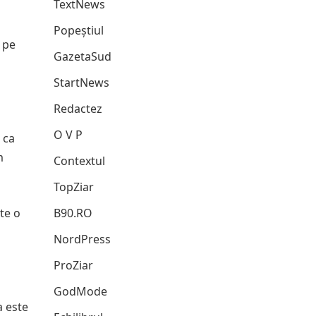
TextNews
Popeștiul
 pe
GazetaSud
StartNews
Redactez
O V P
 ca
m
Contextul
TopZiar
te o
B90.RO
NordPress
ProZiar
GodMode
a este