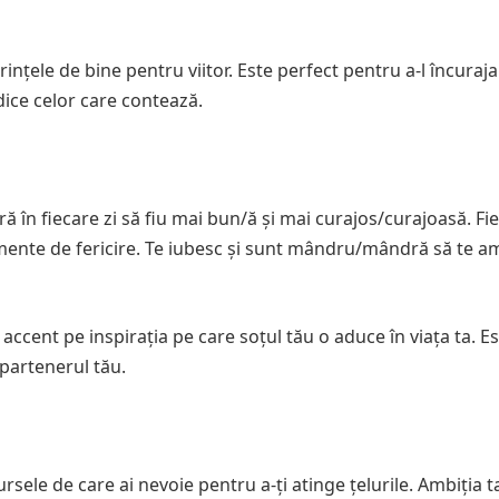
nțele de bine pentru viitor. Este perfect pentru a-l încuraja
dice celor care contează.
ă în fiecare zi să fiu mai bun/ă și mai curajos/curajoasă. Fie
momente de fericire. Te iubesc și sunt mândru/mândră să te a
ccent pe inspirația pe care soțul tău o aduce în viața ta. Es
 partenerul tău.
ursele de care ai nevoie pentru a-ți atinge țelurile. Ambiția t