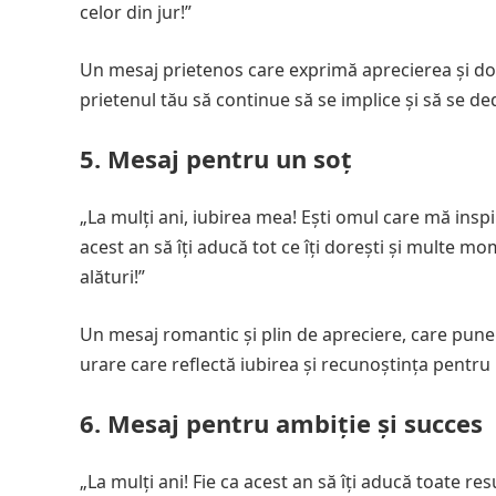
celor din jur!”
Un mesaj prietenos care exprimă aprecierea și dori
prietenul tău să continue să se implice și să se de
5. Mesaj pentru un soț
„La mulți ani, iubirea mea! Ești omul care mă inspir
acest an să îți aducă tot ce îți dorești și multe 
alături!”
Un mesaj romantic și plin de apreciere, care pune a
urare care reflectă iubirea și recunoștința pentru
6. Mesaj pentru ambiție și succes
„La mulți ani! Fie ca acest an să îți aducă toate res