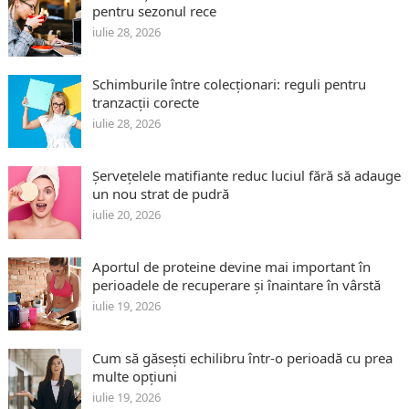
pentru sezonul rece
iulie 28, 2026
Schimburile între colecționari: reguli pentru
tranzacții corecte
iulie 28, 2026
Șervețelele matifiante reduc luciul fără să adauge
un nou strat de pudră
iulie 20, 2026
Aportul de proteine devine mai important în
perioadele de recuperare și înaintare în vârstă
iulie 19, 2026
Cum să găsești echilibru într-o perioadă cu prea
multe opțiuni
iulie 19, 2026