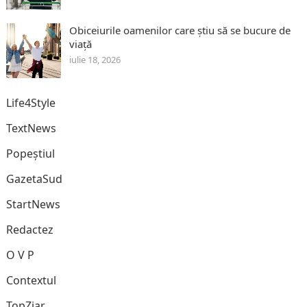
Obiceiurile oamenilor care știu să se bucure de
viață
iulie 18, 2026
Life4Style
TextNews
Popeștiul
GazetaSud
StartNews
Redactez
O V P
Contextul
TopZiar