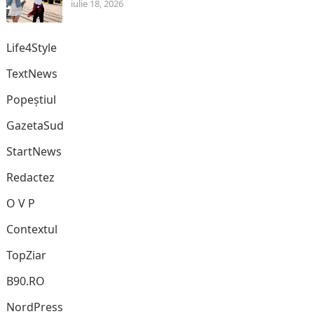
iulie 18, 2026
Life4Style
TextNews
Popeștiul
GazetaSud
StartNews
Redactez
O V P
Contextul
TopZiar
B90.RO
NordPress