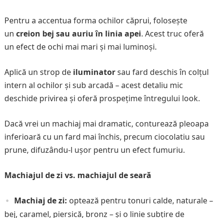
Pentru a accentua forma ochilor căprui, folosește
un
creion bej sau auriu în linia apei
. Acest truc oferă
un efect de ochi mai mari și mai luminoși.
Aplică un strop de
iluminator
sau fard deschis în colțul
intern al ochilor și sub arcadă – acest detaliu mic
deschide privirea și oferă prospețime întregului look.
Dacă vrei un machiaj mai dramatic, conturează pleoapa
inferioară cu un fard mai închis, precum ciocolatiu sau
prune, difuzându-l ușor pentru un efect fumuriu.
Machiajul de zi vs. machiajul de seară
Machiaj de zi:
optează pentru tonuri calde, naturale –
bej, caramel, piersică, bronz – și o linie subțire de