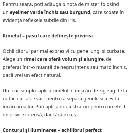
Pentru seară, poți adăuga o notă de mister folosind
un
eyeliner verde închis sau burgund
, care scoate în
evidență reflexele subtile din iris.
Rimelul – pasul care definește privirea
Ochii căprui par mai expresivi cu gene lungi și curbate.
Alege un
rimel care oferă volum și alungire
, de
preferat într-o nuanță de negru intens sau maro închis,
dacă vrei un efect natural.
Un truc simplu: aplică rimelul în mișcări de zig-zag de la
rădăcină către vârf pentru a separa genele și a evita
încărcarea lor. Poți aplica două straturi pentru un efect
de privire intensă, dar fără exces.
Conturul și iluminarea – echilibrul perfect