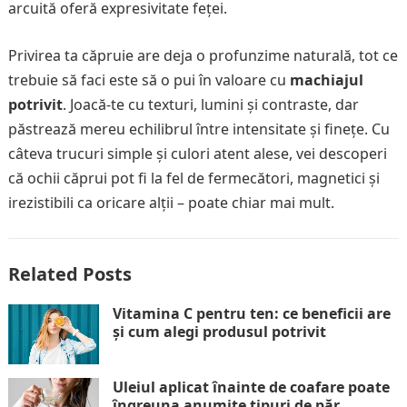
arcuită oferă expresivitate feței.
Privirea ta căpruie are deja o profunzime naturală, tot ce
trebuie să faci este să o pui în valoare cu
machiajul
potrivit
. Joacă-te cu texturi, lumini și contraste, dar
păstrează mereu echilibrul între intensitate și finețe. Cu
câteva trucuri simple și culori atent alese, vei descoperi
că ochii căprui pot fi la fel de fermecători, magnetici și
irezistibili ca oricare alții – poate chiar mai mult.
Related Posts
Vitamina C pentru ten: ce beneficii are
și cum alegi produsul potrivit
Uleiul aplicat înainte de coafare poate
îngreuna anumite tipuri de păr