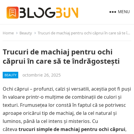
MENU
Home
Beauty
Trucuri de machiaj pentru ochi căprui în care să te îndrăgostești
Trucuri de machiaj pentru ochi
căprui în care să te îndrăgostești
octombrie 26, 2025
BEAUTY
Ochi căprui – profunzi, calzi și versatili, aceștia pot fi puși
în valoare printr-o mulțime de combinații de culori și
texturi. Frumusețea lor constă în faptul că se potrivesc
aproape oricărui tip de machiaj, de la cel natural și
luminos, până la cel intens și misterios. Cu
câteva
trucuri simple de machiaj pentru ochi căprui
,