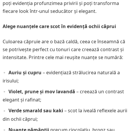
poți evidenția profunzimea privirii și poți transforma
fiecare look într-unul seducător și elegant.
Alege nuanțele care scot în evidență ochii căprui
Culoarea căpruie are o bază caldă, ceea ce înseamnă că
se potrivește perfect cu tonuri care creează contrast și
intensitate. Printre cele mai reușite nuanțe se numără:
Auriu și cupru
– evidențiază strălucirea naturală a
irisului;
Violet, prune și mov lavandă
– creează un contrast
elegant și rafinat;
Verde smarald sau kaki
– scot la iveală reflexele aurii
din ochii căprui;
Nuanțe pământii
precum ciocolatiu, bronz sau