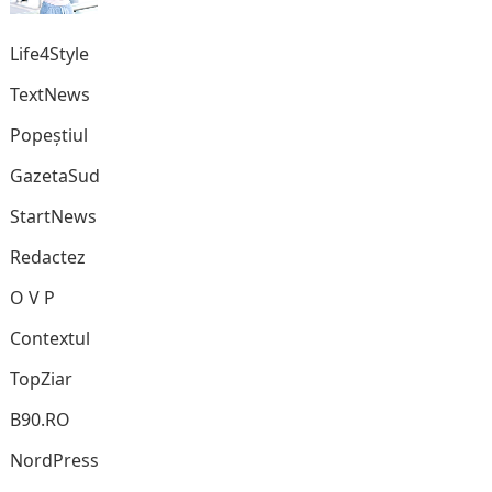
Life4Style
TextNews
Popeștiul
GazetaSud
StartNews
Redactez
O V P
Contextul
TopZiar
B90.RO
NordPress