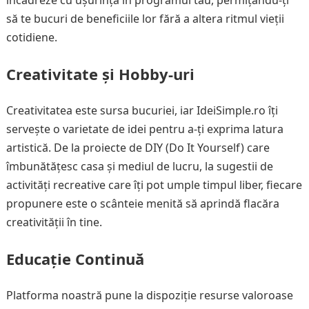
încadreze cu ușurință în programul tău, permițându-ți
să te bucuri de beneficiile lor fără a altera ritmul vieții
cotidiene.
Creativitate și Hobby-uri
Creativitatea este sursa bucuriei, iar IdeiSimple.ro îți
servește o varietate de idei pentru a-ți exprima latura
artistică. De la proiecte de DIY (Do It Yourself) care
îmbunătățesc casa și mediul de lucru, la sugestii de
activități recreative care îți pot umple timpul liber, fiecare
propunere este o scânteie menită să aprindă flacăra
creativității în tine.
Educație Continuă
Platforma noastră pune la dispoziție resurse valoroase