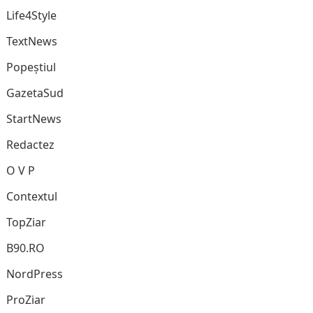
Life4Style
TextNews
Popeștiul
GazetaSud
StartNews
Redactez
O V P
Contextul
TopZiar
B90.RO
NordPress
ProZiar