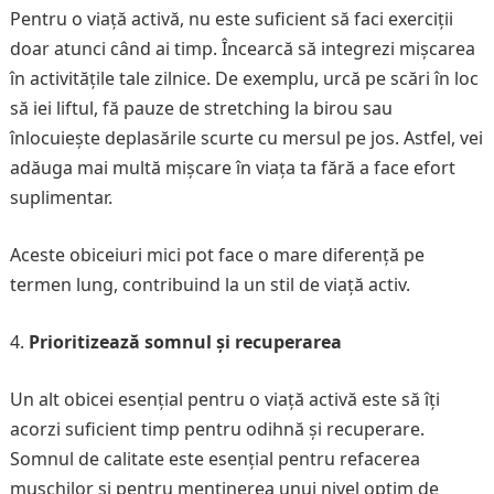
Pentru o viață activă, nu este suficient să faci exerciții
doar atunci când ai timp. Încearcă să integrezi mișcarea
în activitățile tale zilnice. De exemplu, urcă pe scări în loc
să iei liftul, fă pauze de stretching la birou sau
înlocuiește deplasările scurte cu mersul pe jos. Astfel, vei
adăuga mai multă mișcare în viața ta fără a face efort
suplimentar.
Aceste obiceiuri mici pot face o mare diferență pe
termen lung, contribuind la un stil de viață activ.
Prioritizează somnul și recuperarea
Un alt obicei esențial pentru o viață activă este să îți
acorzi suficient timp pentru odihnă și recuperare.
Somnul de calitate este esențial pentru refacerea
mușchilor și pentru menținerea unui nivel optim de