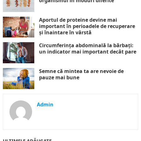
organismul în moduri diferite
Aportul de proteine devine mai
important în perioadele de recuperare
și înaintare în vârstă
Circumferința abdominală la bărbați:
un indicator mai important decât pare
Semne că mintea ta are nevoie de
pauze mai bune
Admin
ULTIMELE ADĂUGATE