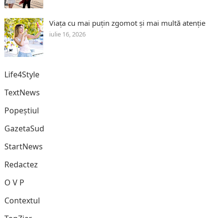
Viața cu mai puțin zgomot și mai multă atenție
iulie 16, 2026
Life4Style
TextNews
Popeștiul
GazetaSud
StartNews
Redactez
O V P
Contextul