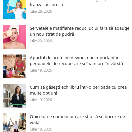
tranzacții corecte
iulie 28, 2026
Șervețelele matifiante reduc luciul fără să adauge
un nou strat de pudră
iulie 20, 2026
Aportul de proteine devine mai important în
perioadele de recuperare și înaintare în vârstă
iulie 19, 2026
Cum să găsești echilibru într-o perioadă cu prea
multe opțiuni
iulie 19, 2026
Obiceiurile oamenilor care știu să se bucure de
viață
iulie 18, 2026