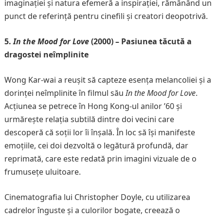
imaginației și natura efemeră a inspirației, rămânând un
punct de referință pentru cinefili și creatori deopotrivă.
5.
In the Mood for Love
(2000) – Pasiunea tăcută a
dragostei neîmplinite
Wong Kar-wai a reușit să capteze esența melancoliei și a
dorinței neîmplinite în filmul său
In the Mood for Love
.
Acțiunea se petrece în Hong Kong-ul anilor ’60 și
urmărește relația subtilă dintre doi vecini care
descoperă că soții lor îi înșală. În loc să își manifeste
emoțiile, cei doi dezvoltă o legătură profundă, dar
reprimată, care este redată prin imagini vizuale de o
frumusețe uluitoare.
Cinematografia lui Christopher Doyle, cu utilizarea
cadrelor înguste și a culorilor bogate, creează o