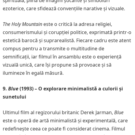
spirituală, plină de imagini șocante și simboluri
ezoterice, care sfidează convențiile narative și vizuale.
The Holy Mountain
este o critică la adresa religiei,
consumerismului și corupției politice, exprimată printr-o
estetică barocă și suprarealistă. Fiecare cadru este atent
compus pentru a transmite o multitudine de
semnificații, iar filmul în ansamblu este o experiență
vizuală unică, care își propune să provoace și să
ilumineze în egală măsură.
9.
Blue
(1993) – O explorare minimalistă a culorii și
sunetului
Ultimul film al regizorului britanic Derek Jarman,
Blue
este o operă de artă minimalistă și experimentală, care
redefinește ceea ce poate fi considerat cinema. Filmul