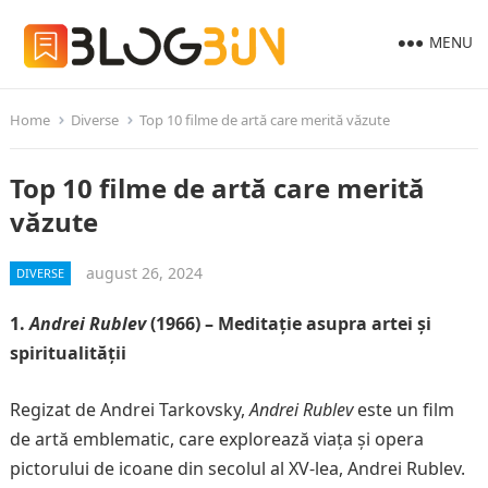
MENU
Home
Diverse
Top 10 filme de artă care merită văzute
Top 10 filme de artă care merită
văzute
august 26, 2024
DIVERSE
1.
Andrei Rublev
(1966) – Meditație asupra artei și
spiritualității
Regizat de Andrei Tarkovsky,
Andrei Rublev
este un film
de artă emblematic, care explorează viața și opera
pictorului de icoane din secolul al XV-lea, Andrei Rublev.