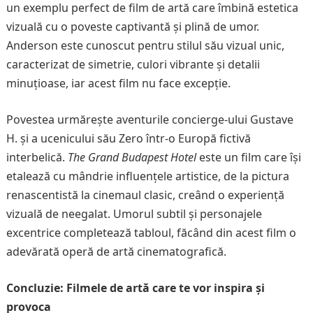
un exemplu perfect de film de artă care îmbină estetica
vizuală cu o poveste captivantă și plină de umor.
Anderson este cunoscut pentru stilul său vizual unic,
caracterizat de simetrie, culori vibrante și detalii
minuțioase, iar acest film nu face excepție.
Povestea urmărește aventurile concierge-ului Gustave
H. și a ucenicului său Zero într-o Europă fictivă
interbelică.
The Grand Budapest Hotel
este un film care își
etalează cu mândrie influențele artistice, de la pictura
renascentistă la cinemaul clasic, creând o experiență
vizuală de neegalat. Umorul subtil și personajele
excentrice completează tabloul, făcând din acest film o
adevărată operă de artă cinematografică.
Concluzie: Filmele de artă care te vor inspira și
provoca