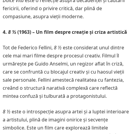
Dolce Vita
este o reflecție asupra decadenței și căutării
fericirii, oferind o privire critică, dar plină de
compasiune, asupra vieții moderne.
4.
8 ½
(1963) – Un film despre creație și criza artistică
Tot de Federico Fellini,
8 ½
este considerat unul dintre
cele mai mari filme despre procesul creativ. Filmul îl
urmărește pe Guido Anselmi, un regizor aflat în criză,
care se confruntă cu blocajul creativ și cu haosul vieții
sale personale. Fellini amestecă realitatea cu fantezia,
creând o structură narativă complexă care reflectă
mintea confuză și tulburată a protagonistului.
8 ½
este o introspecție asupra artei și a luptei interioare
a artistului, plină de imagini onirice și secvențe
simbolice. Este un film care explorează limitele