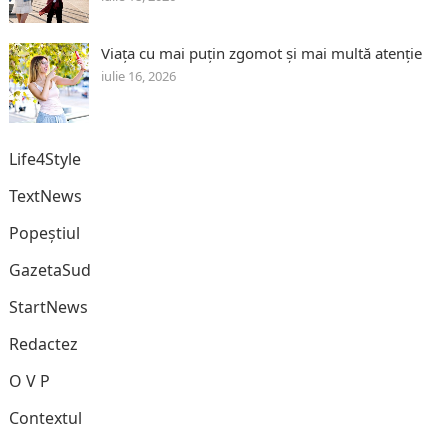
Viața cu mai puțin zgomot și mai multă atenție
iulie 16, 2026
Life4Style
TextNews
Popeștiul
GazetaSud
StartNews
Redactez
O V P
Contextul