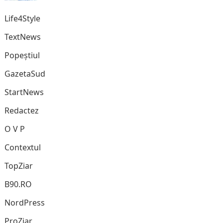
Life4Style
TextNews
Popeștiul
GazetaSud
StartNews
Redactez
O V P
Contextul
TopZiar
B90.RO
NordPress
ProZiar