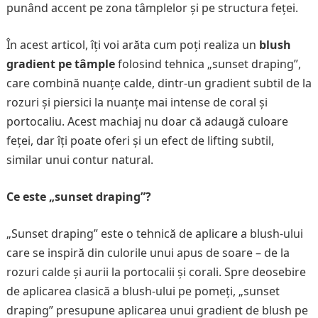
punând accent pe zona tâmplelor și pe structura feței.
În acest articol, îți voi arăta cum poți realiza un
blush
gradient pe tâmple
folosind tehnica „sunset draping”,
care combină nuanțe calde, dintr-un gradient subtil de la
rozuri și piersici la nuanțe mai intense de coral și
portocaliu. Acest machiaj nu doar că adaugă culoare
feței, dar îți poate oferi și un efect de lifting subtil,
similar unui contur natural.
Ce este „sunset draping”?
„Sunset draping” este o tehnică de aplicare a blush-ului
care se inspiră din culorile unui apus de soare – de la
rozuri calde și aurii la portocalii și corali. Spre deosebire
de aplicarea clasică a blush-ului pe pomeți, „sunset
draping” presupune aplicarea unui gradient de blush pe