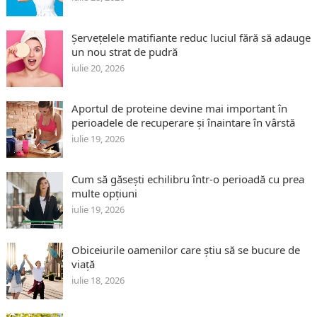
Șervețelele matifiante reduc luciul fără să adauge
un nou strat de pudră
iulie 20, 2026
Aportul de proteine devine mai important în
perioadele de recuperare și înaintare în vârstă
iulie 19, 2026
Cum să găsești echilibru într-o perioadă cu prea
multe opțiuni
iulie 19, 2026
Obiceiurile oamenilor care știu să se bucure de
viață
iulie 18, 2026