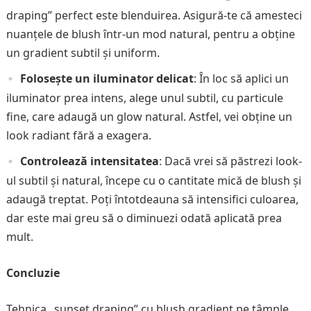
draping” perfect este blenduirea. Asigură-te că amesteci
nuanțele de blush într-un mod natural, pentru a obține
un gradient subtil și uniform.
Folosește un iluminator delicat
: În loc să aplici un
iluminator prea intens, alege unul subtil, cu particule
fine, care adaugă un glow natural. Astfel, vei obține un
look radiant fără a exagera.
Controlează intensitatea
: Dacă vrei să păstrezi look-
ul subtil și natural, începe cu o cantitate mică de blush și
adaugă treptat. Poți întotdeauna să intensifici culoarea,
dar este mai greu să o diminuezi odată aplicată prea
mult.
Concluzie
Tehnica „sunset draping” cu blush gradient pe tâmple