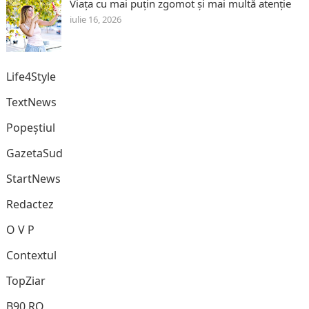
Viața cu mai puțin zgomot și mai multă atenție
iulie 16, 2026
Life4Style
TextNews
Popeștiul
GazetaSud
StartNews
Redactez
O V P
Contextul
TopZiar
B90.RO