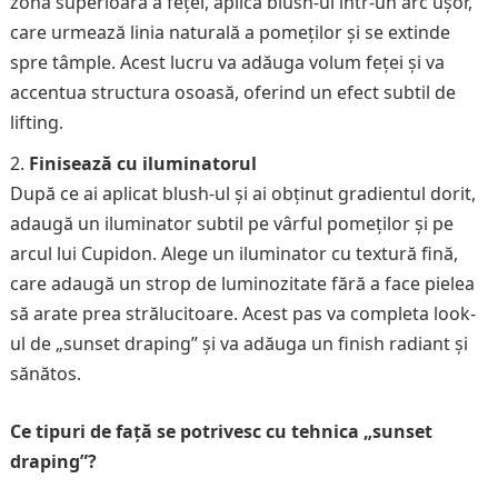
zona superioară a feței, aplică blush-ul într-un arc ușor,
care urmează linia naturală a pomeților și se extinde
spre tâmple. Acest lucru va adăuga volum feței și va
accentua structura osoasă, oferind un efect subtil de
lifting.
Finisează cu iluminatorul
După ce ai aplicat blush-ul și ai obținut gradientul dorit,
adaugă un iluminator subtil pe vârful pomeților și pe
arcul lui Cupidon. Alege un iluminator cu textură fină,
care adaugă un strop de luminozitate fără a face pielea
să arate prea strălucitoare. Acest pas va completa look-
ul de „sunset draping” și va adăuga un finish radiant și
sănătos.
Ce tipuri de față se potrivesc cu tehnica „sunset
draping”?