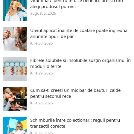
Vitamina C pentru ten: ce beneficii are și cum
alegi produsul potrivit
august 5, 2026
Uleiul aplicat înainte de coafare poate îngreuna
anumite tipuri de păr
iulie 30, 2026
Fibrele solubile și insolubile susțin organismul în
moduri diferite
iulie 29, 2026
Cum să-ți creezi un mic bar de băuturi calde
pentru sezonul rece
iulie 28, 2026
Schimburile între colecționari: reguli pentru
tranzacții corecte
iulie 28, 2026