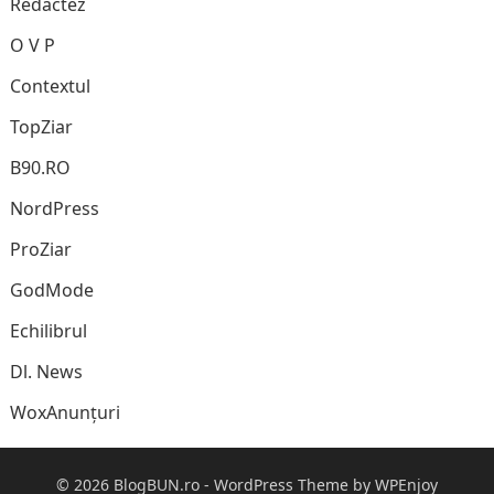
Redactez
O V P
Contextul
TopZiar
B90.RO
NordPress
ProZiar
GodMode
Echilibrul
Dl. News
WoxAnunțuri
© 2026
BlogBUN.ro
-
WordPress Theme
by
WPEnjoy