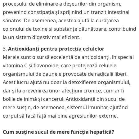
procesului de eliminare a deșeurilor din organism,
prevenind constipația și sprijinind un tranzit intestinal
sănătos. De asemenea, acestea ajută la curățarea
colonului de toxine și substanțe dăunătoare, contribuind
la un sistem digestiv mai eficient.
Antioxidanți pentru protecția celulelor
Merele sunt o sursă excelentă de antioxidanți, în special
vitamina C și flavonoide, care protejează celulele
organismului de daunele provocate de radicalii liberi.
Acest lucru ajută nu doar la detoxifierea organismului,
dar și la prevenirea unor afecțiuni cronice, cum ar fi
bolile de inimă și cancerul. Antioxidanții din sucul de
mere susțin, de asemenea, sistemul imunitar, ajutând
corpul să facă față mai bine agresiunilor externe.
Cum susține sucul de mere funcția hepatică?