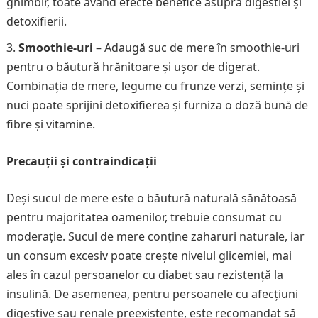
ghimbir, toate având efecte benefice asupra digestiei și
detoxifierii.
Smoothie-uri
– Adaugă suc de mere în smoothie-uri
pentru o băutură hrănitoare și ușor de digerat.
Combinația de mere, legume cu frunze verzi, semințe și
nuci poate sprijini detoxifierea și furniza o doză bună de
fibre și vitamine.
Precauții și contraindicații
Deși sucul de mere este o băutură naturală sănătoasă
pentru majoritatea oamenilor, trebuie consumat cu
moderație. Sucul de mere conține zaharuri naturale, iar
un consum excesiv poate crește nivelul glicemiei, mai
ales în cazul persoanelor cu diabet sau rezistență la
insulină. De asemenea, pentru persoanele cu afecțiuni
digestive sau renale preexistente, este recomandat să