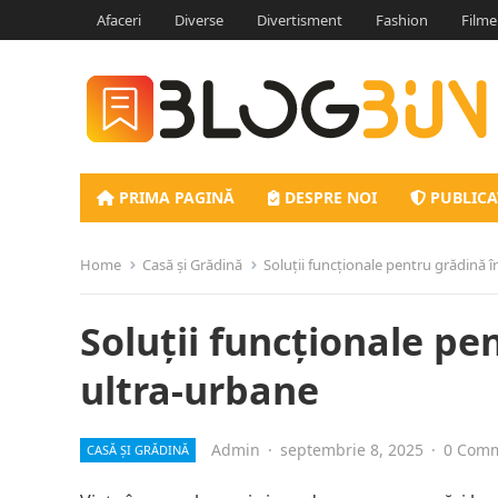
Afaceri
Diverse
Divertisment
Fashion
Filme
PRIMA PAGINĂ
DESPRE NOI
PUBLICA
Home
Casă și Grădină
Soluții funcționale pentru grădină 
Soluții funcționale p
ultra-urbane
Admin
·
septembrie 8, 2025
·
0 Com
CASĂ ȘI GRĂDINĂ