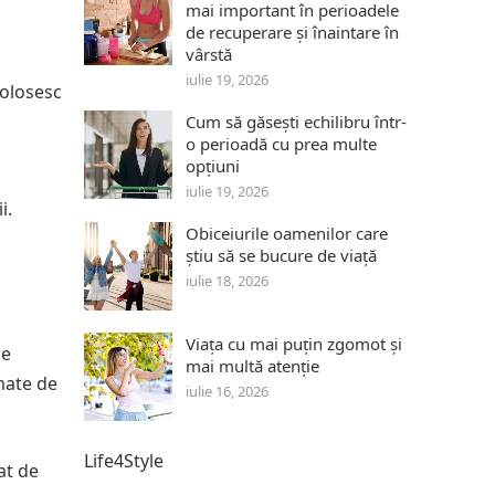
mai important în perioadele
de recuperare și înaintare în
vârstă
iulie 19, 2026
folosesc
Cum să găsești echilibru într-
o perioadă cu prea multe
opțiuni
iulie 19, 2026
i.
Obiceiurile oamenilor care
știu să se bucure de viață
iulie 18, 2026
Viața cu mai puțin zgomot și
ne
mai multă atenție
mate de
iulie 16, 2026
Life4Style
at de