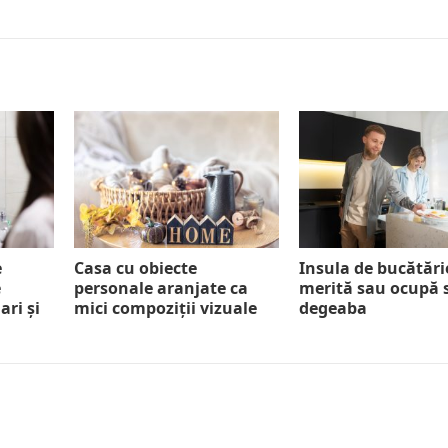
e
Casa cu obiecte
Insula de bucătări
e
personale aranjate ca
merită sau ocupă 
ari și
mici compoziții vizuale
degeaba