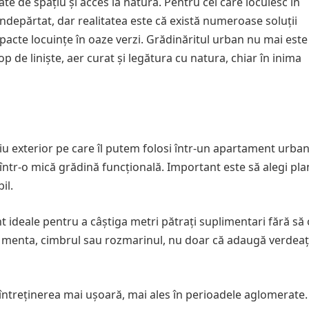
te de spațiu și acces la natură. Pentru cei care locuiesc în
ndepărtat, dar realitatea este că există numeroase soluții
pacte locuințe în oaze verzi. Grădinăritul urban nu mai este
p de liniște, aer curat și legătura cu natura, chiar în inima
țiu exterior pe care îl putem folosi într-un apartament urban
într-o mică grădină funcțională. Important este să alegi pla
il.
nt ideale pentru a câștiga metri pătrați suplimentari fără să
, menta, cimbrul sau rozmarinul, nu doar că adaugă verdeaț
întreținerea mai ușoară, mai ales în perioadele aglomerate.