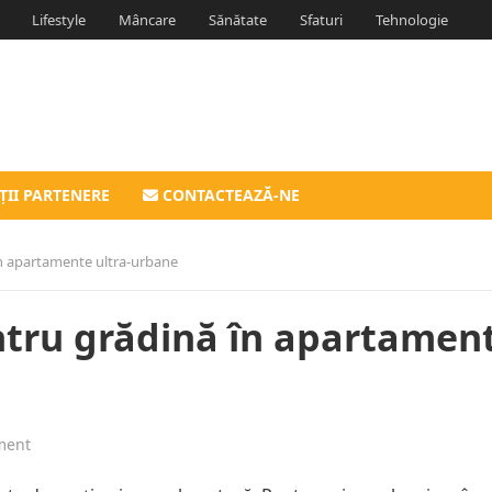
Lifestyle
Mâncare
Sănătate
Sfaturi
Tehnologie
ȚII PARTENERE
CONTACTEAZĂ-NE
în apartamente ultra-urbane
entru grădină în apartamen
ment