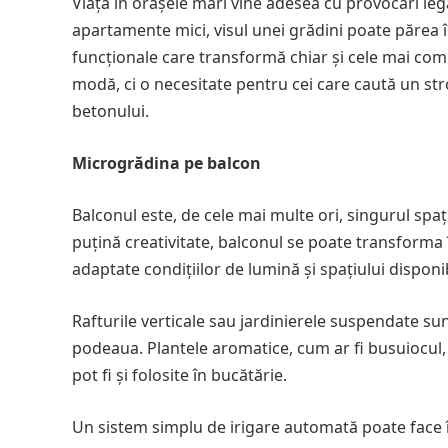
Viața în orașele mari vine adesea cu provocări lega
apartamente mici, visul unei grădini poate părea î
funcționale care transformă chiar și cele mai com
modă, ci o necesitate pentru cei care caută un stro
betonului.
Microgrădina pe balcon
Balconul este, de cele mai multe ori, singurul spa
puțină creativitate, balconul se poate transforma 
adaptate condițiilor de lumină și spațiului disponib
Rafturile verticale sau jardinierele suspendate su
podeaua. Plantele aromatice, cum ar fi busuiocul
pot fi și folosite în bucătărie.
Un sistem simplu de irigare automată poate face 