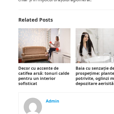
Related Posts
Decor cu accente de
Baia cu senzație d
catifea arsă: tonuri calde
prospețime: plant
pentru un interior
potrivite, oglinzi m
sofisticat
depozitare aerisită
Admin