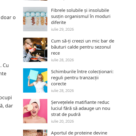
Fibrele solubile și insolubile
susțin organismul în moduri
 doar o
diferite
iulie 29, 2026
Cum să-ți creezi un mic bar de
băuturi calde pentru sezonul
rece
iulie 28, 2026
. Cu
Schimburile între colecționari:
nte
reguli pentru tranzacții
corecte
iulie 28, 2026
 ocupi
Șervețelele matifiante reduc
ă, dar
luciul fără să adauge un nou
strat de pudră
iulie 20, 2026
Aportul de proteine devine