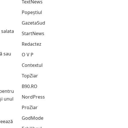
TextNews
Popeștiul
GazetaSud
 salata
StartNews
Redactez
lă sau
O V P
Contextul
TopZiar
B90.RO
 pentru
NordPress
și unul
ProZiar
GodMode
creează