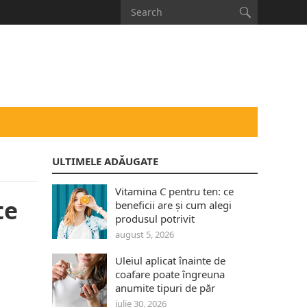
ULTIMELE ADĂUGATE
Vitamina C pentru ten: ce
te
beneficii are și cum alegi
produsul potrivit
august 5, 2026
Uleiul aplicat înainte de
coafare poate îngreuna
anumite tipuri de păr
iulie 30, 2026