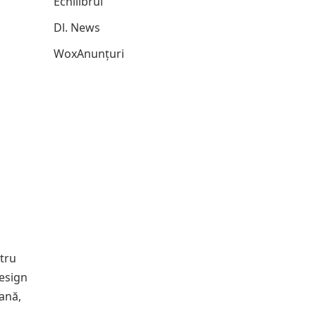
Echilibrul
Dl. News
WoxAnunțuri
ntru
design
bană,