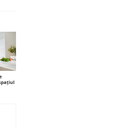
e
spațiul