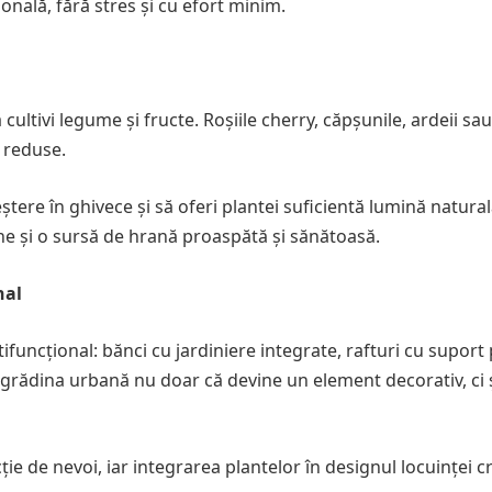
onală, fără stres și cu efort minim.
 cultivi legume și fructe. Roșiile cherry, căpșunile, ardeii sau
 reduse.
ștere în ghivece și să oferi plantei suficientă lumină natura
ine și o sursă de hrană proaspătă și sănătoasă.
nal
ifuncțional: bănci cu jardiniere integrate, rafturi cu suport
 grădina urbană nu doar că devine un element decorativ, ci 
cție de nevoi, iar integrarea plantelor în designul locuinței 