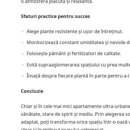
o atmosferă plăcută și relaxantă.
Sfaturi practice pentru succes
Alege plante rezistente și ușor de întreținut.
Monitorizează constant umiditatea și nevoile d
Folosește pământ și fertilizatori de calitate.
Evită supraaglomerarea spațiului cu prea multe
Învață despre fiecare plantă în parte pentru a-i 
Concluzie
Chiar și în cele mai mici apartamente ultra-urbane
sănătate, stare de spirit și mediu. Prin alegerea s
adaptat, poți transforma orice spațiu într-o oază 
chiar și în mijlocul orașului aglomerat.