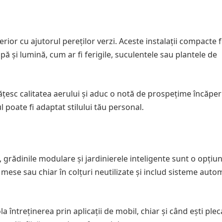
rior cu ajutorul pereților verzi. Aceste instalații compacte 
pă și lumină, cum ar fi ferigile, suculentele sau plantele de
ățesc calitatea aerului și aduc o notă de prospețime încăperi
 poate fi adaptat stilului tău personal.
, grădinile modulare și jardinierele inteligente sunt o opțiu
mese sau chiar în colțuri neutilizate și includ sisteme auto
la întreținerea prin aplicații de mobil, chiar și când ești plec