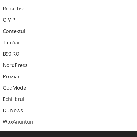
Redactez
O V P
Contextul
TopZiar
B90.RO
NordPress
ProZiar
GodMode
Echilibrul
Dl. News
WoxAnunțuri