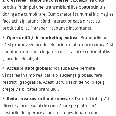
Creșterea ratelor de conversie
: Vizualizarea unui
produs în timpul unei transmisiuni live poate stimula
dorința de cumpărare. Cumpărătorii sunt mai înclinați să
facă achiziții atunci când interacționează direct cu
produsul și au întrebări răspunse instantaneu.
Oportunități de marketing extinse
: Brandurile pot
să-și promoveze produsele printr-o abordare naturală și
spontană, oferind o legătură directă între conținutul live
și produsele afișate.
Accesibilitate globală
: YouTube Live permite
vânzarea în timp real către o audiență globală, fără
restricții geografice. Acest lucru deschide noi piețe și
crește vizibilitatea brandului.
Reducerea costurilor de operare
: Datorită integrării
directe a procesului de cumpărare pe platformă,
costurile de operare asociate cu gestionarea unui