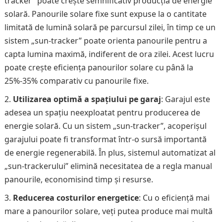
tracker” poate crește semnificativ producția de energie
solară. Panourile solare fixe sunt expuse la o cantitate
limitată de lumină solară pe parcursul zilei, în timp ce un
sistem „sun-tracker” poate orienta panourile pentru a
capta lumina maximă, indiferent de ora zilei. Acest lucru
poate crește eficiența panourilor solare cu până la
25%-35% comparativ cu panourile fixe.
Utilizarea optimă a spațiului pe garaj
: Garajul este
adesea un spațiu neexploatat pentru producerea de
energie solară. Cu un sistem „sun-tracker”, acoperișul
garajului poate fi transformat într-o sursă importantă
de energie regenerabilă. În plus, sistemul automatizat al
„sun-trackerului” elimină necesitatea de a regla manual
panourile, economisind timp și resurse.
Reducerea costurilor energetice
: Cu o eficiență mai
mare a panourilor solare, veți putea produce mai multă