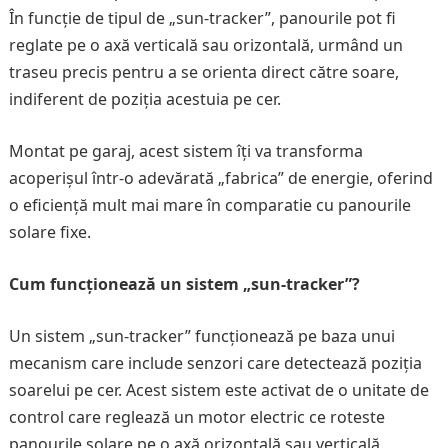
În funcție de tipul de „sun-tracker”, panourile pot fi
reglate pe o axă verticală sau orizontală, urmând un
traseu precis pentru a se orienta direct către soare,
indiferent de poziția acestuia pe cer.
Montat pe garaj, acest sistem îți va transforma
acoperișul într-o adevărată „fabrica” de energie, oferind
o eficiență mult mai mare în comparatie cu panourile
solare fixe.
Cum funcționează un sistem „sun-tracker”?
Un sistem „sun-tracker” funcționează pe baza unui
mecanism care include senzori care detectează poziția
soarelui pe cer. Acest sistem este activat de o unitate de
control care reglează un motor electric ce roteste
panourile solare pe o axă orizontală sau verticală.