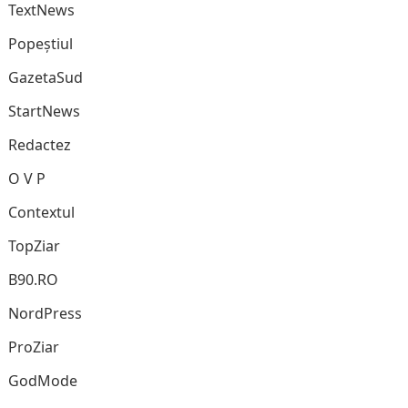
TextNews
Popeștiul
GazetaSud
StartNews
Redactez
O V P
Contextul
TopZiar
B90.RO
NordPress
ProZiar
GodMode