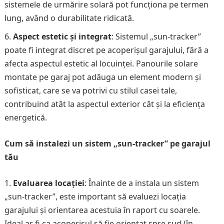
sistemele de urmărire solară pot funcționa pe termen
lung, având o durabilitate ridicată.
Aspect estetic și integrat
: Sistemul „sun-tracker”
poate fi integrat discret pe acoperișul garajului, fără a
afecta aspectul estetic al locuinței. Panourile solare
montate pe garaj pot adăuga un element modern și
sofisticat, care se va potrivi cu stilul casei tale,
contribuind atât la aspectul exterior cât și la eficiența
energetică.
Cum să instalezi un sistem „sun-tracker” pe garajul
tău
Evaluarea locației
: Înainte de a instala un sistem
„sun-tracker”, este important să evaluezi locația
garajului și orientarea acestuia în raport cu soarele.
Ideal ar fi ca acoperișul să fie orientat spre sud (în