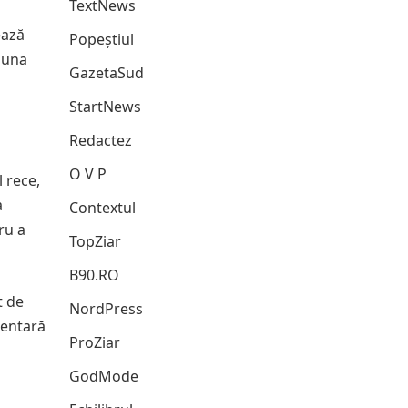
TextNews
ează
Popeștiul
e una
GazetaSud
StartNews
Redactez
O V P
 rece,
a
Contextul
ru a
TopZiar
B90.RO
t de
NordPress
dentară
ProZiar
GodMode