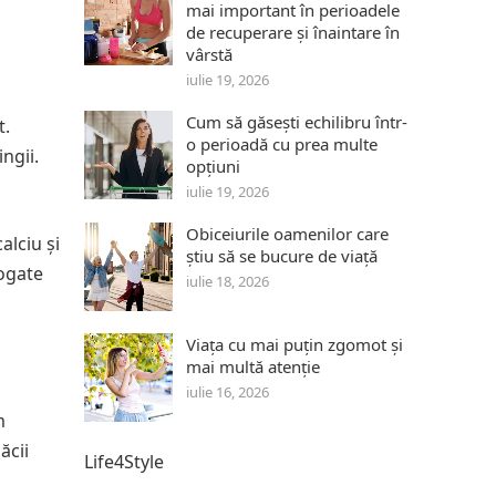
mai important în perioadele
de recuperare și înaintare în
vârstă
iulie 19, 2026
Cum să găsești echilibru într-
t.
o perioadă cu prea multe
ngii.
opțiuni
iulie 19, 2026
Obiceiurile oamenilor care
alciu și
știu să se bucure de viață
bogate
iulie 18, 2026
Viața cu mai puțin zgomot și
mai multă atenție
iulie 16, 2026
m
ăcii
Life4Style