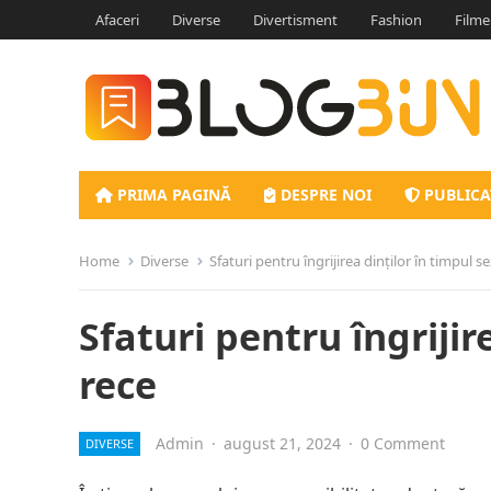
Afaceri
Diverse
Divertisment
Fashion
Filme
PRIMA PAGINĂ
DESPRE NOI
PUBLICA
Home
Diverse
Sfaturi pentru îngrijirea dinților în timpul s
Sfaturi pentru îngrijir
rece
Admin
·
august 21, 2024
·
0 Comment
DIVERSE