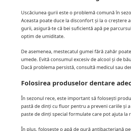
Uscăciunea gurii este o problemă comună în sezon
Aceasta poate duce la disconfort și la o creștere a
gurii, asigură-te că bei suficientă apă pe parcursu
optim de umiditate.
De asemenea, mestecatul gumei fără zahăr poate s
umede. Evită consumul excesiv de alcool și de bău
Dacă problema persistă, consultă medicul sau dent
Folosirea produselor dentare ade
În sezonul rece, este important să folosești produs
pastă de dinți cu fluor pentru a preveni cariile și 
paste de dinți special formulate care pot ajuta la
În plus, folosește o apă de gură antibacteriană pe