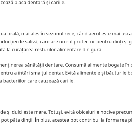
zează placa dentară și cariile.
a orală, mai ales în sezonul rece, când aerul este mai usca
cției de salivă, care are un rol protector pentru dinți și gi
jută la curățarea resturilor alimentare din gură.
 menținerea sănătății dentare. Consumă alimente bogate în c
pentru a întări smalțul dentar. Evită alimentele și băuturile 
 bacteriilor care cauzează cariile.
de și dulci este mare. Totuși, evită obiceiurile nocive precu
pot păta dinții. În plus, acestea pot contribui la formarea pl