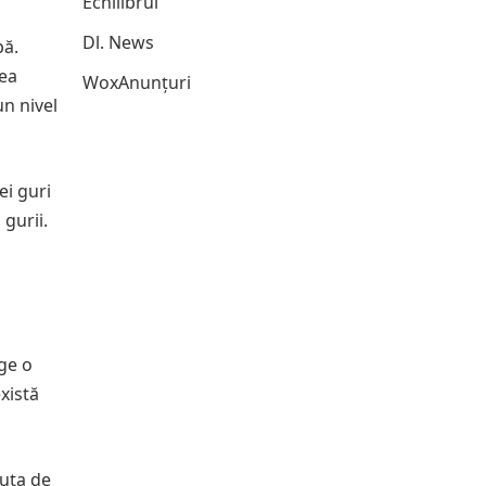
Echilibrul
Dl. News
pă.
nea
WoxAnunțuri
un nivel
ei guri
gurii.
ege o
există
iuța de