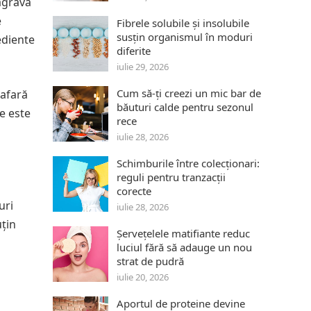
agrava
e
Fibrele solubile și insolubile
susțin organismul în moduri
ediente
diferite
iulie 29, 2026
Cum să-ți creezi un mic bar de
 afară
băuturi calde pentru sezonul
e este
rece
iulie 28, 2026
Schimburile între colecționari:
reguli pentru tranzacții
corecte
uri
iulie 28, 2026
uțin
Șervețelele matifiante reduc
luciul fără să adauge un nou
strat de pudră
iulie 20, 2026
Aportul de proteine devine