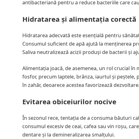
antibacteriană pentru a reduce bacteriile care cau
Hidratarea și alimentația corectă
Hidratarea adecvată este esențială pentru sănătate
Consumul suficient de apă ajută la menținerea produ
Saliva neutralizează acizii produși de bacterii și a
Alimentația joacă, de asemenea, un rol crucial în
fosfor, precum laptele, brânza, iaurtul și peștele, 
în zahăr, deoarece acestea favorizează dezvoltarea
Evitarea obiceiurilor nocive
În sezonul rece, tentația de a consuma băuturi cal
consumul excesiv de ceai, cafea sau vin roșu, care 
dentare și la demineralizarea smalțului.