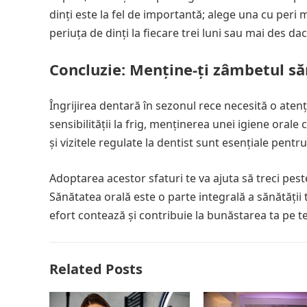
dinți este la fel de importantă; alege una cu peri m
periuța de dinți la fiecare trei luni sau mai des dac
Concluzie: Menține-ți zâmbetul săn
Îngrijirea dentară în sezonul rece necesită o atenț
sensibilității la frig, menținerea unei igiene oral
și vizitele regulate la dentist sunt esențiale pent
Adoptarea acestor sfaturi te va ajuta să treci pes
Sănătatea orală este o parte integrală a sănătății 
efort contează și contribuie la bunăstarea ta pe 
Related Posts