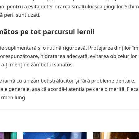
oi pentru a evita deteriorarea smalțului și a gingiilor. Schim
ă perii sunt uzați.
ătos pe tot parcursul iernii
ie suplimentară și o rutină riguroasă. Protejarea dinților î
e corespunzătoare, hidratarea adecvată, evitarea obiceiurilor
ru a-ți menține zâmbetul sănătos.
te iarnă cu un zâmbet strălucitor și fără probleme dentare.
tale generale, așa că acordă-i atenția pe care o merită. Fiec
termen lung.