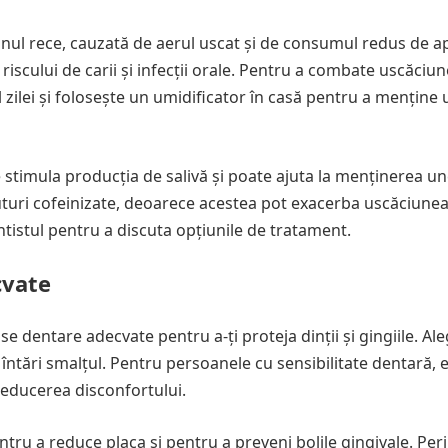
ul rece, cauzată de aerul uscat și de consumul redus de a
 riscului de carii și infecții orale. Pentru a combate uscăciu
l zilei și folosește un umidificator în casă pentru a menține 
timula producția de salivă și poate ajuta la menținerea un
turi cofeinizate, deoarece acestea pot exacerba uscăciunea 
istul pentru a discuta opțiunile de tratament.
cvate
e dentare adecvate pentru a-ți proteja dinții și gingiile. Al
a întări smalțul. Pentru persoanele cu sensibilitate dentară, 
 reducerea disconfortului.
ntru a reduce placa și pentru a preveni bolile gingivale. Per