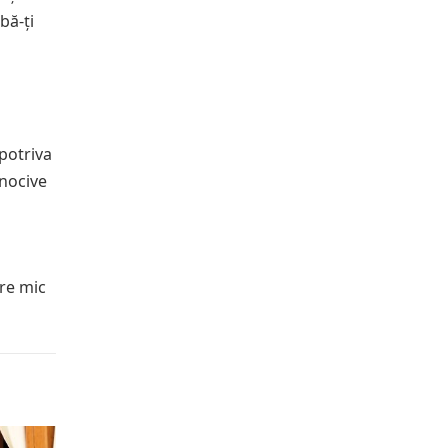
bă-ți
mpotriva
 nocive
are mic