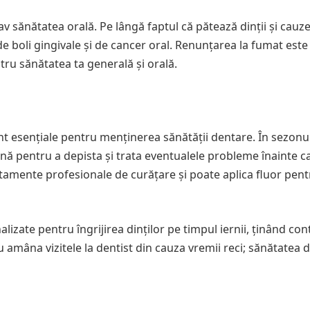
av sănătatea orală. Pe lângă faptul că pătează dinții și cauz
de boli gingivale și de cancer oral. Renunțarea la fumat est
ntru sănătatea ta generală și orală.
unt esențiale pentru menținerea sănătății dentare. În sezonul
nă pentru a depista și trata eventualele probleme înainte c
atamente profesionale de curățare și poate aplica fluor pent
izate pentru îngrijirea dinților pe timpul iernii, ținând con
Nu amâna vizitele la dentist din cauza vremii reci; sănătatea 