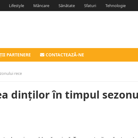
Lifestyle
Mâncare
Sănătate
Sfaturi
Tehnologie
ȚII PARTENERE
CONTACTEAZĂ-NE
ezonului rece
ea dinților în timpul sezonu