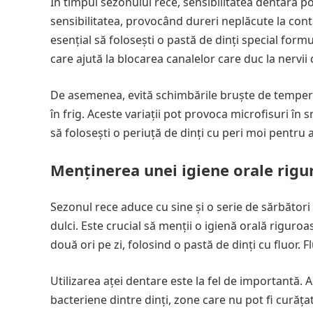
În timpul sezonului rece, sensibilitatea dentară
sensibilitatea, provocând dureri neplăcute la conta
esențial să folosești o pastă de dinți special formu
care ajută la blocarea canalelor care duc la nervii 
De asemenea, evită schimbările bruște de tempera
în frig. Aceste variații pot provoca microfisuri în
să folosești o periuță de dinți cu peri moi pentru a
Menținerea unei igiene orale rigu
Sezonul rece aduce cu sine și o serie de sărbători
dulci. Este crucial să menții o igienă orală riguroas
două ori pe zi, folosind o pastă de dinți cu fluor. Fl
Utilizarea aței dentare este la fel de importantă. A
bacteriene dintre dinți, zone care nu pot fi curățat