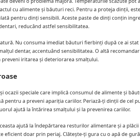
 poate deveni o problemă majoră. Temperaturile scăzute pot 
ctul cu alimente și băuturi reci. Pentru a proteja dinții, est
lată pentru dinți sensibili. Aceste paste de dinți conțin ingr
dentari, reducând astfel sensibilitatea.
tură. Nu consuma imediat băuturi fierbinți după ce ai stat
 smalțul dentar, accentuând sensibilitatea. O altă recomandar
 preveni iritarea și deteriorarea smalțului.
roase
 și ocazii speciale care implică consumul de alimente și băut
ă pentru a preveni apariția cariilor. Periază-ți dinții de cel p
uorul ajută la întărirea smalțului și la prevenirea cariilor.
ceasta ajută la îndepărtarea resturilor alimentare și a plăcii
e eficient doar prin periaj. Clătește-ți gura cu o apă de gură