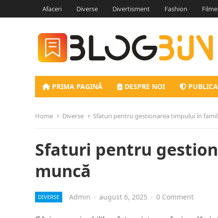
Afaceri
Diverse
Divertisment
Fashion
Filme
PRIMA PAGINĂ
DESPRE NOI
PUBLICA
Home
Diverse
Sfaturi pentru gestionarea timpului în famil
Sfaturi pentru gestiona
muncă
Admin
·
august 6, 2025
·
0 Comment
DIVERSE