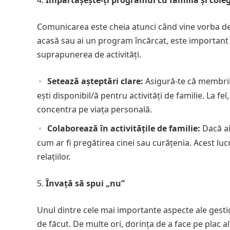
Comunicarea este cheia atunci când vine vorba des
acasă sau ai un program încărcat, este important s
suprapunerea de activități.
Setează așteptări clare:
Asigură-te că membrii
ești disponibil/ă pentru activități de familie. La fe
concentra pe viața personală.
Colaborează în activitățile de familie:
Dacă ai 
cum ar fi pregătirea cinei sau curățenia. Acest luc
relațiilor.
Învață să spui „nu”
Unul dintre cele mai importante aspecte ale gestio
de făcut. De multe ori, dorința de a face pe plac 