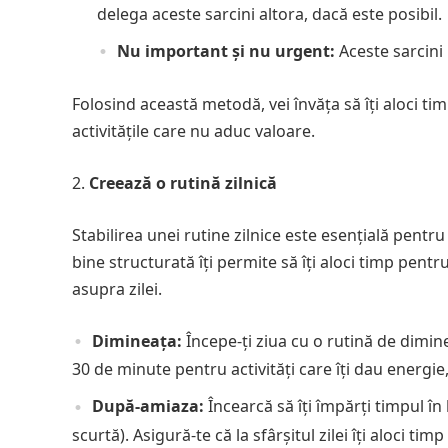
delega aceste sarcini altora, dacă este posibil.
Nu important și nu urgent:
Aceste sarcini
Folosind această metodă, vei învăța să îți aloci ti
activitățile care nu aduc valoare.
Creează o rutină zilnică
Stabilirea unei rutine zilnice este esențială pentru
bine structurată îți permite să îți aloci timp pentru
asupra zilei.
Dimineața:
Începe-ți ziua cu o rutină de dimin
30 de minute pentru activități care îți dau energie,
După-amiaza:
Încearcă să îți împărți timpul î
scurtă). Asigură-te că la sfârșitul zilei îți aloci tim