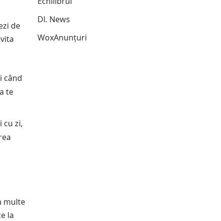
Echilibrul
Dl. News
ezi de
WoxAnunțuri
vita
i când
a te
 cu zi,
irea
a multe
e la