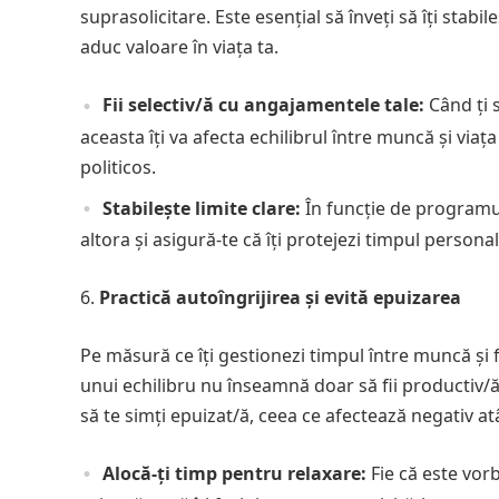
suprasolicitare. Este esențial să înveți să îți stabi
aduc valoare în viața ta.
Fii selectiv/ă cu angajamentele tale:
Când ți s
aceasta îți va afecta echilibrul între muncă și viaț
politicos.
Stabilește limite clare:
În funcție de programul 
altora și asigură-te că îți protejezi timpul personal 
Practică autoîngrijirea și evită epuizarea
Pe măsură ce îți gestionezi timpul între muncă și 
unui echilibru nu înseamnă doar să fii productiv/ă, 
să te simți epuizat/ă, ceea ce afectează negativ atâ
Alocă-ți timp pentru relaxare:
Fie că este vorb