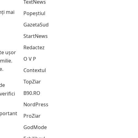
TextNews
mți mai
Popeștiul
GazetaSud
StartNews
Redactez
ste ușor
O V P
milie.
e.
Contextul
TopZiar
 de
B90.RO
verifici
NordPress
mportant
ProZiar
GodMode