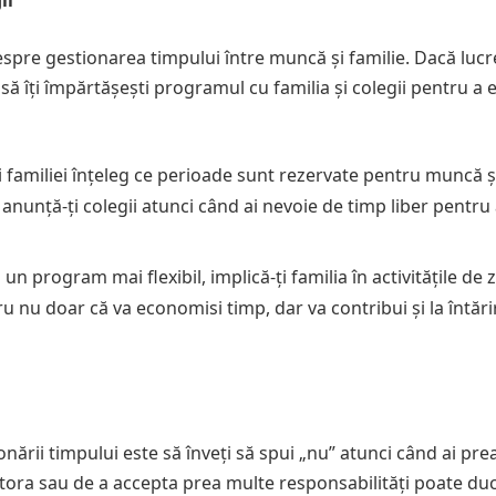
pre gestionarea timpului între muncă și familie. Dacă lucr
ă îți împărtășești programul cu familia și colegii pentru a e
 familiei înțeleg ce perioade sunt rezervate pentru muncă ș
l, anunță-ți colegii atunci când ai nevoie de timp liber pentru 
un program mai flexibil, implică-ți familia în activitățile de zi
ru nu doar că va economisi timp, dar va contribui și la întăr
nării timpului este să înveți să spui „nu” atunci când ai pre
altora sau de a accepta prea multe responsabilități poate duc