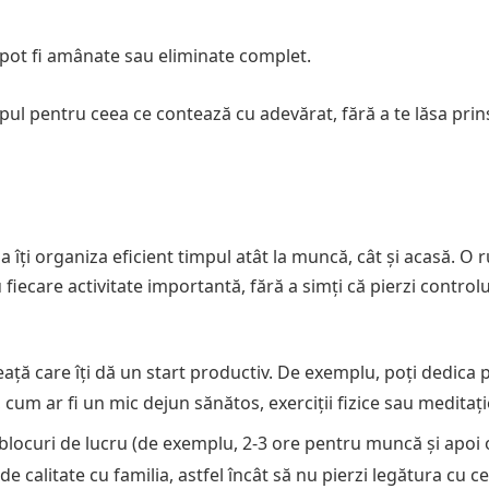
 pot fi amânate sau eliminate complet.
mpul pentru ceea ce contează cu adevărat, fără a te lăsa prin
 a îți organiza eficient timpul atât la muncă, cât și acasă. O 
 fiecare activitate importantă, fără a simți că pierzi controlu
eață care îți dă un start productiv. De exemplu, poți dedica 
 cum ar fi un mic dejun sănătos, exerciții fizice sau meditați
n blocuri de lucru (de exemplu, 2-3 ore pentru muncă și apoi
p de calitate cu familia, astfel încât să nu pierzi legătura cu ce