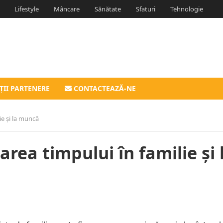
Lifestyle
Mâncare
Sănătate
Sfaturi
Tehnologie
ȚII PARTENERE
CONTACTEAZĂ-NE
ie și la muncă
rea timpului în familie și 