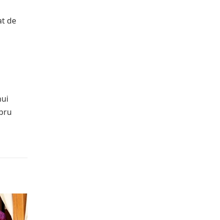
at de
nui
ibru