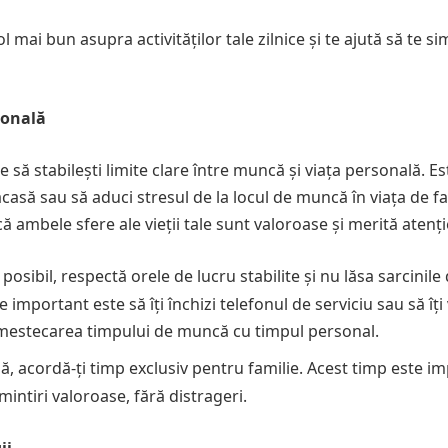
l mai bun asupra activităților tale zilnice și te ajută să te si
sonală
e să stabilești limite clare între muncă și viața personală. E
casă sau să aduci stresul de la locul de muncă în viața de fa
ă ambele sfere ale vieții tale sunt valoroase și merită atenți
osibil, respectă orele de lucru stabilite și nu lăsa sarcinile
 important este să îți închizi telefonul de serviciu sau să îți 
a amestecarea timpului de muncă cu timpul personal.
ă, acordă-ți timp exclusiv pentru familie. Acest timp este i
mintiri valoroase, fără distrageri.
ii