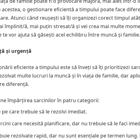
viața de familie poate fi o provocare majoră, mai ales într-o 
e acestea, o gestionare eficientă a timpului poate face difer
toare. Atunci când reușești să îți organizezi corect timpul atâ
mai împlinit/ă, mai puțin stresat/ă și vei crea mai multe mom
re te vor ajuta să găsești acel echilibru între muncă și familie
ță și urgență
ii eficiente a timpului este să înveți să îți prioritizezi sarc
ezolvat multe lucruri la muncă și în viața de familie, dar apl
re diferență.
 împărțirea sarcinilor în patru categorii:
 pe care trebuie să le rezolvi imediat.
cini care necesită planificare, dar nu trebuie să le faci imed
buie rezolvate rapid, dar nu sunt esențiale pe termen lung. 