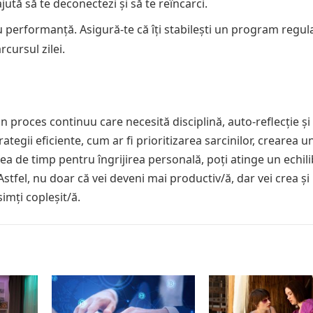
ajută să te deconectezi și să te reîncarci.
 performanță. Asigură-te că îți stabilești un program regul
cursul zilei.
n proces continuu care necesită disciplină, auto-reflecție și
rategii eficiente, cum ar fi prioritizarea sarcinilor, crearea u
rea de timp pentru îngrijirea personală, poți atinge un echil
Astfel, nu doar că vei deveni mai productiv/ă, dar vei crea și
imți copleșit/ă.