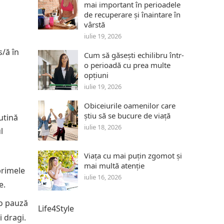
mai important în perioadele
de recuperare și înaintare în
vârstă
iulie 19, 2026
s/ă în
Cum să găsești echilibru într-
o perioadă cu prea multe
opțiuni
iulie 19, 2026
Obiceiurile oamenilor care
știu să se bucure de viață
rutină
iulie 18, 2026
l
Viața cu mai puțin zgomot și
mai multă atenție
primele
iulie 16, 2026
e.
 o pauză
Life4Style
i dragi.