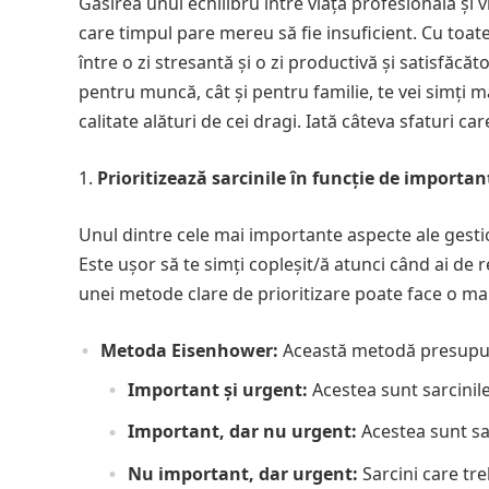
Găsirea unui echilibru între viața profesională și 
care timpul pare mereu să fie insuficient. Cu toat
între o zi stresantă și o zi productivă și satisfăcă
pentru muncă, cât și pentru familie, te vei simți 
calitate alături de cei dragi. Iată câteva sfaturi ca
Prioritizează sarcinile în funcție de importan
Unul dintre cele mai importante aspecte ale gestionăr
Este ușor să te simți copleșit/ă atunci când ai de r
unei metode clare de prioritizare poate face o ma
Metoda Eisenhower:
Această metodă presupune
Important și urgent:
Acestea sunt sarcinile
Important, dar nu urgent:
Acestea sunt sar
Nu important, dar urgent:
Sarcini care tre