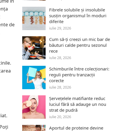
lume în
ența
Fibrele solubile și insolubile
susțin organismul în moduri
t
diferite
ente de
iulie 29, 2026
.
Cum să-ți creezi un mic bar de
băuturi calde pentru sezonul
rece
iulie 28, 2026
inile.
Schimburile între colecționari:
icarea
reguli pentru tranzacții
corecte
iulie 28, 2026
Șervețelele matifiante reduc
luciul fără să adauge un nou
strat de pudră
iat.
iulie 20, 2026
Poți
Aportul de proteine devine