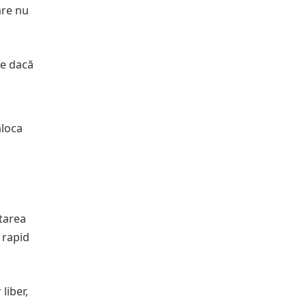
care nu
te dacă
aloca
utarea
e rapid
liber,