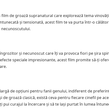
 film de groază supranatural care explorează tema vinovăție
tunecată și tensionată, acest film te va purta într-o călător
a necunoscutului.
grozitor și necunoscut care îți va provoca fiori pe șira spină
i efecte speciale impresionante, acest film promite să-ți ofer
are.
argă de opțiuni pentru fanii genului, indiferent de preferințe
și de groază clasică, există ceva pentru fiecare cinefil pe ac
 pui curajul la încercare și să te lași purtat în lumea întune