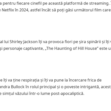
a pentru fiecare cinefil pe această platformă de streaming. 
Netflix în 2024, astfel încât să poți găsi următorul film care 
ui Shirley Jackson îți va provoca fiori pe șira spinării și îți 
și personaje captivante, „The Haunting of Hill House” este 
îți va ține respirația și îți va pune la încercare frica de
dra Bullock în rolul principal și o poveste intrigantă, acest 
de simțul văzului într-o lume post-apocaliptică.