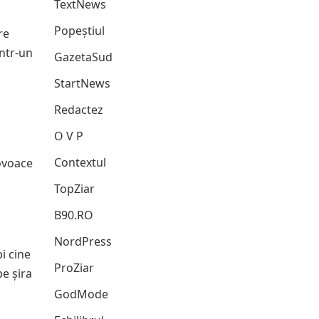
TextNews
Popeștiul
re
într-un
GazetaSud
StartNews
Redactez
O V P
Contextul
rovoace
TopZiar
B90.RO
NordPress
bi cine
ProZiar
pe șira
GodMode