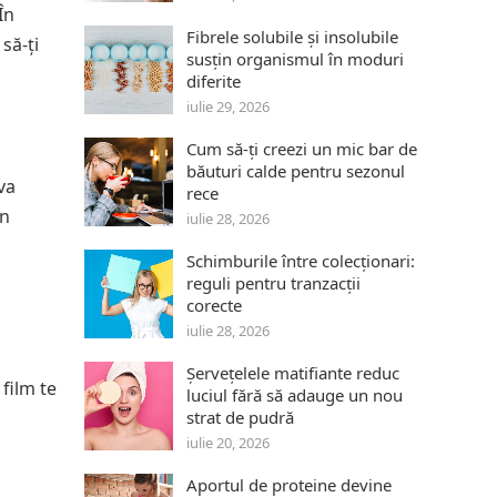
În
Fibrele solubile și insolubile
să-ți
susțin organismul în moduri
diferite
iulie 29, 2026
Cum să-ți creezi un mic bar de
băuturi calde pentru sezonul
va
rece
un
iulie 28, 2026
Schimburile între colecționari:
reguli pentru tranzacții
corecte
iulie 28, 2026
Șervețelele matifiante reduc
film te
luciul fără să adauge un nou
strat de pudră
iulie 20, 2026
Aportul de proteine devine