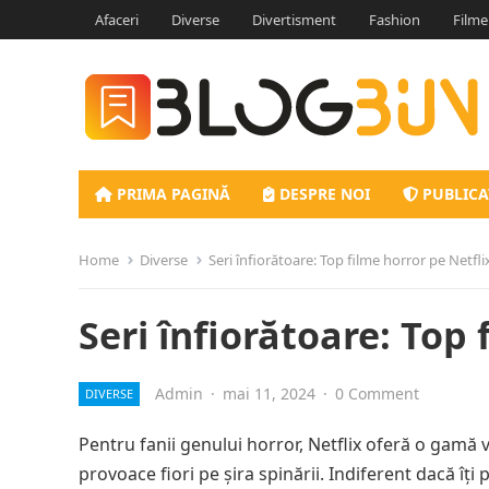
Afaceri
Diverse
Divertisment
Fashion
Filme
PRIMA PAGINĂ
DESPRE NOI
PUBLICA
Home
Diverse
Seri înfiorătoare: Top filme horror pe Netfli
Seri înfiorătoare: Top 
Admin
·
mai 11, 2024
·
0 Comment
DIVERSE
Pentru fanii genului horror, Netflix oferă o gamă va
provoace fiori pe șira spinării. Indiferent dacă îți 