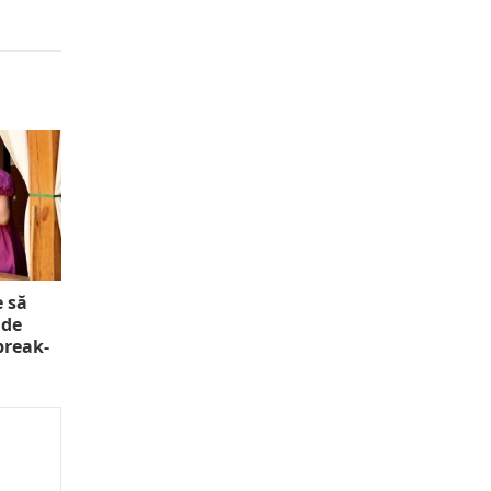
e să
 de
 break-