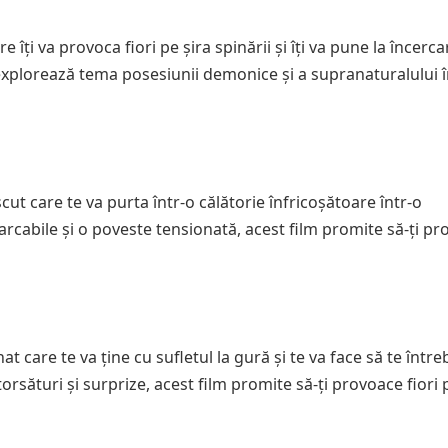
îți va provoca fiori pe șira spinării și îți va pune la încerca
 explorează tema posesiunii demonice și a supranaturalului 
ut care te va purta într-o călătorie înfricoșătoare într-o
arcabile și o poveste tensionată, acest film promite să-ți p
t care te va ține cu sufletul la gură și te va face să te între
orsături și surprize, acest film promite să-ți provoace fiori 