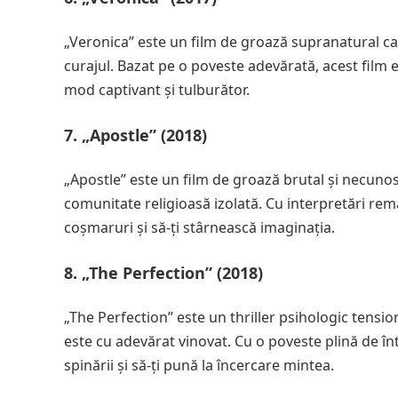
„Veronica” este un film de groază supranatural care 
curajul. Bazat pe o poveste adevărată, acest film
mod captivant și tulburător.
7. „Apostle” (2018)
„Apostle” este un film de groază brutal și necunosc
comunitate religioasă izolată. Cu interpretări rem
coșmaruri și să-ți stârnească imaginația.
8. „The Perfection” (2018)
„The Perfection” este un thriller psihologic tensiona
este cu adevărat vinovat. Cu o poveste plină de înt
spinării și să-ți pună la încercare mintea.