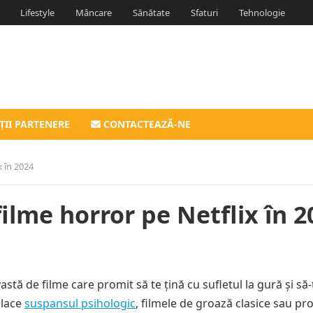
Lifestyle
Mâncare
Sănătate
Sfaturi
Tehnologie
ȚII PARTENERE
CONTACTEAZĂ-NE
x în 2024
filme horror pe Netflix în 2
stă de filme care promit să te țină cu sufletul la gură și să-
place
suspansul psihologic
, filmele de groază clasice sau pro