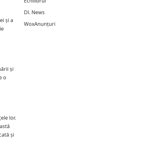
Echilibrul
Dl. News
i și a
WoxAnunțuri
ie
rii și
e o
le lor.
eastă
cată și