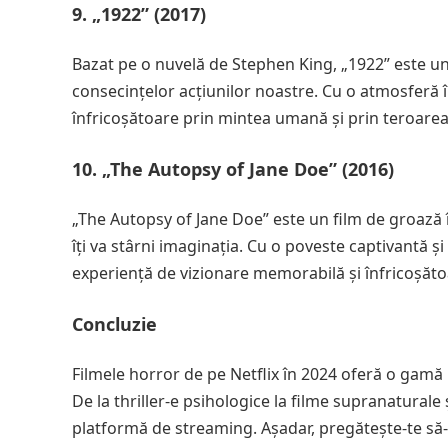
9. „1922” (2017)
Bazat pe o nuvelă de Stephen King, „1922” este un
consecințelor acțiunilor noastre. Cu o atmosferă în
înfricoșătoare prin mintea umană și prin teroare
10. „The Autopsy of Jane Doe” (2016)
„The Autopsy of Jane Doe” este un film de groază în
îți va stârni imaginația. Cu o poveste captivantă ș
experiență de vizionare memorabilă și înfricoșăto
Concluzie
Filmele horror de pe Netflix în 2024 oferă o gamă l
De la thriller-e psihologice la filme supranaturale 
platformă de streaming. Așadar, pregătește-te să-ți