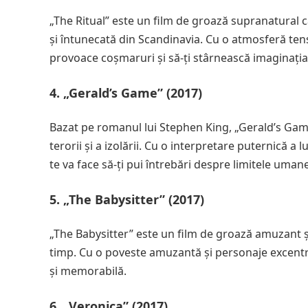
„The Ritual” este un film de groază supranatural c
și întunecată din Scandinavia. Cu o atmosferă tens
provoace coșmaruri și să-ți stârnească imaginația
4. „Gerald’s Game” (2017)
Bazat pe romanul lui Stephen King, „Gerald’s Gam
terorii și a izolării. Cu o interpretare puternică a 
te va face să-ți pui întrebări despre limitele umane
5. „The Babysitter” (2017)
„The Babysitter” este un film de groază amuzant și
timp. Cu o poveste amuzantă și personaje excentri
și memorabilă.
6. „Veronica” (2017)