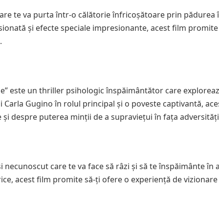
are te va purta într-o călătorie înfricoșătoare prin pădurea 
ionată și efecte speciale impresionante, acest film promite 
.
e” este un thriller psihologic înspăimântător care explorea
lui Carla Gugino în rolul principal și o poveste captivantă, ace
 și despre puterea minții de a supraviețui în fața adversități
 necunoscut care te va face să râzi și să te înspăimânte în a
ce, acest film promite să-ți ofere o experiență de vizionare