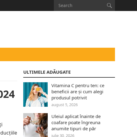
ULTIMELE ADĂUGATE
Vitamina C pentru ten: ce
024
beneficii are și cum alegi
produsul potrivit
august 5, 2026
Uleiul aplicat înainte de
coafare poate îngreuna
ți
anumite tipuri de păr
ducțiile
iulie 30, 2026