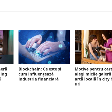
meră
Blockchain: Ce este și
Motive pentru car
ming
cum influențează
alegi micile galerii
5
industria financiară
artă locală în city
uri