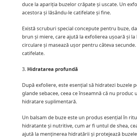
duce la apariția buzelor crăpate și uscate. Un exf
acestora și lăsându-le catifelate și fine.
Există scruburi special concepute pentru buze, dar
brun și miere, care ajută la exfolierea ușoară și l
circulare și masează ușor pentru câteva secunde. A
catifelate.
Hidratarea profundă
După exfoliere, este esențial să hidratezi buzele 
glande sebacee, ceea ce înseamnă că nu produc ule
hidratare suplimentară.
Un balsam de buze este un produs esențial în ritu
hidratante și nutritive, cum ar fi untul de shea, c
ajută la menținerea hidratării și protejează buzele