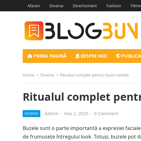
Afaceri
Diverse
Divertisment
Fashion
Filme
PRIMA PAGINĂ
DESPRE NOI
PUBLICA
Home
Diverse
Ritualul complet pentru buze netede
Ritualul complet pent
Admin
·
mai 2, 2025
·
0 Comment
DIVERSE
Buzele sunt o parte importantă a expresiei faciale
de frumusețe întregului look. Totuși, buzele pot de