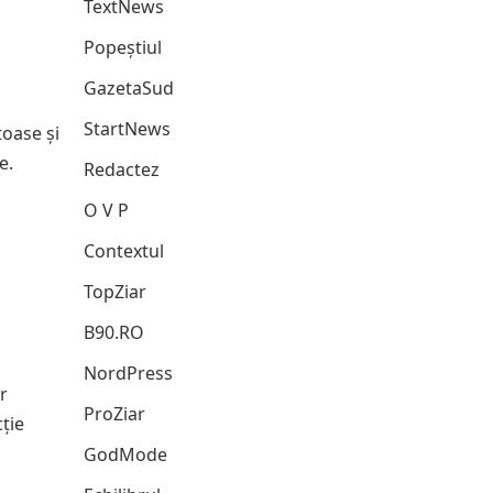
TextNews
Popeștiul
GazetaSud
StartNews
toase și
e.
Redactez
O V P
n
Contextul
TopZiar
B90.RO
NordPress
r
ProZiar
ție
GodMode