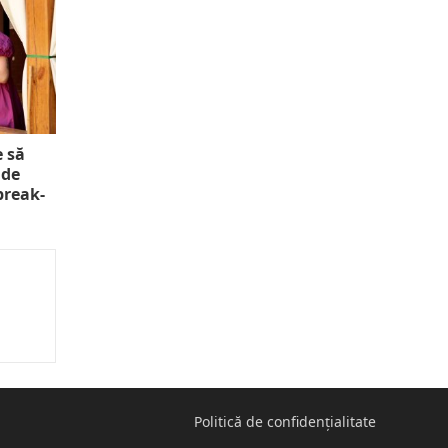
e să
 de
 break-
Politică de confidențialitate