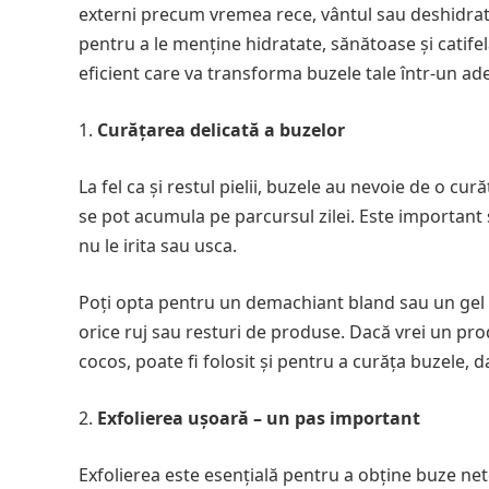
externi precum vremea rece, vântul sau deshidrat
pentru a le menține hidratate, sănătoase și catifelat
eficient care va transforma buzele tale într-un ad
Curățarea delicată a buzelor
La fel ca și restul pielii, buzele au nevoie de o cu
se pot acumula pe parcursul zilei. Este important 
nu le irita sau usca.
Poți opta pentru un demachiant bland sau un gel d
orice ruj sau resturi de produse. Dacă vrei un prod
cocos, poate fi folosit și pentru a curăța buzele, da
Exfolierea ușoară – un pas important
Exfolierea este esențială pentru a obține buze ne