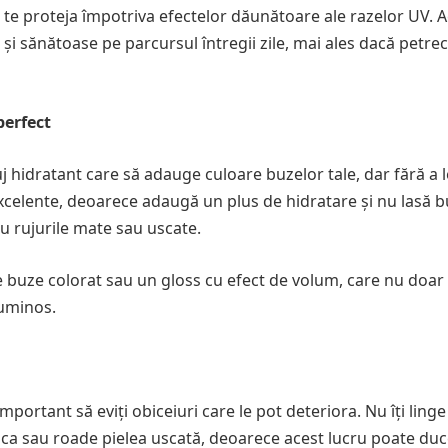
te proteja împotriva efectelor dăunătoare ale razelor UV. 
și sănătoase pe parcursul întregii zile, mai ales dacă petrec
perfect
uj hidratant care să adauge culoare buzelor tale, dar fără a l
xcelente, deoarece adaugă un plus de hidratare și nu lasă b
u rujurile mate sau uscate.
e buze colorat sau un gloss cu efect de volum, care nu doar
luminos.
portant să eviți obiceiuri care le pot deteriora. Nu îți ling
șca sau roade pielea uscată, deoarece acest lucru poate duc