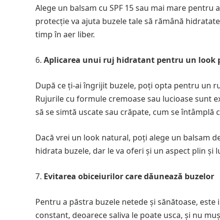
Alege un balsam cu SPF 15 sau mai mare pentru a 
protecție va ajuta buzele tale să rămână hidratate 
timp în aer liber.
Aplicarea unui ruj hidratant pentru un look 
După ce ți-ai îngrijit buzele, poți opta pentru un r
Rujurile cu formule cremoase sau lucioase sunt e
să se simtă uscate sau crăpate, cum se întâmplă c
Dacă vrei un look natural, poți alege un balsam d
hidrata buzele, dar le va oferi și un aspect plin și 
Evitarea obiceiurilor care dăunează buzelor
Pentru a păstra buzele netede și sănătoase, este im
constant, deoarece saliva le poate usca, și nu mu