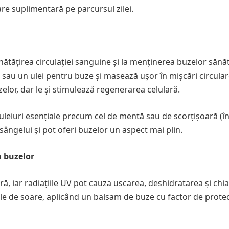
are suplimentară pe parcursul zilei.
nătățirea circulației sanguine și la menținerea buzelor sănă
 sau un ulei pentru buze și masează ușor în mișcări circular
lor, dar le și stimulează regenerarea celulară.
 uleiuri esențiale precum cel de mentă sau de scorțișoară (î
sângelui și pot oferi buzelor un aspect mai plin.
a buzelor
ă, iar radiațiile UV pot cauza uscarea, deshidratarea și chia
ele de soare, aplicând un balsam de buze cu factor de protec