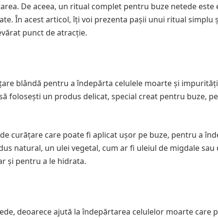
area. De aceea, un ritual complet pentru buze netede este 
e. În acest articol, îți voi prezenta pașii unui ritual simplu ș
evărat punct de atracție.
rățare blândă pentru a îndepărta celulele moarte și impurități
să folosești un produs delicat, special creat pentru buze, p
e curățare care poate fi aplicat ușor pe buze, pentru a în
us natural, un ulei vegetal, cum ar fi uleiul de migdale sau
r și pentru a le hidrata.
tede, deoarece ajută la îndepărtarea celulelor moarte care 