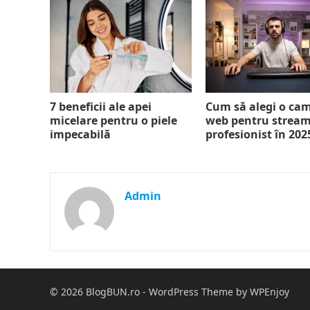
7 beneficii ale apei
Cum să alegi o ca
micelare pentru o piele
web pentru strea
impecabilă
profesionist în 202
Admin
© 2026
BlogBUN.ro
-
WordPress Theme
by
WPEnjoy