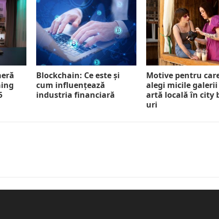
meră
Blockchain: Ce este și
Motive pentru car
ming
cum influențează
alegi micile galerii
5
industria financiară
artă locală în city
uri