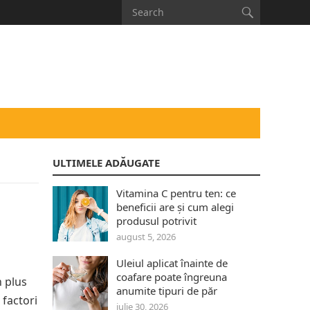
ULTIMELE ADĂUGATE
Vitamina C pentru ten: ce
beneficii are și cum alegi
produsul potrivit
august 5, 2026
Uleiul aplicat înainte de
coafare poate îngreuna
n plus
anumite tipuri de păr
 factori
iulie 30, 2026