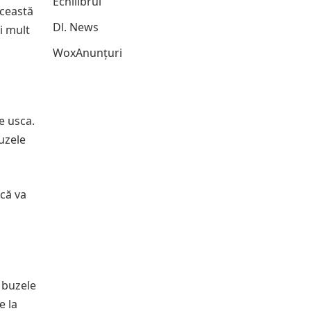
Echilibrul
Această
Dl. News
i mult
WoxAnunțuri
e usca.
uzele
 că va
e buzele
e la