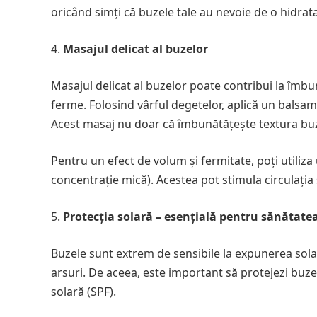
oricând simți că buzele tale au nevoie de o hidrat
Masajul delicat al buzelor
Masajul delicat al buzelor poate contribui la îmbu
ferme. Folosind vârful degetelor, aplică un balsam
Acest masaj nu doar că îmbunătățește textura buze
Pentru un efect de volum și fermitate, poți utiliza
concentrație mică). Acestea pot stimula circulația 
Protecția solară – esențială pentru sănătate
Buzele sunt extrem de sensibile la expunerea solar
arsuri. De aceea, este important să protejezi buz
solară (SPF).