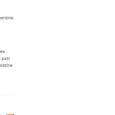
menține
rea
t pași
 obține