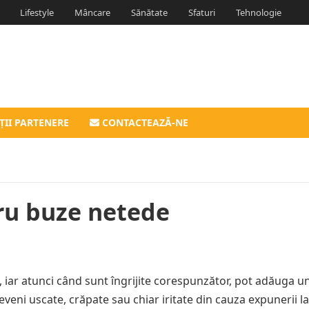
Lifestyle
Mâncare
Sănătate
Sfaturi
Tehnologie
ȚII PARTENERE
CONTACTEAZĂ-NE
ru buze netede
, iar atunci când sunt îngrijite corespunzător, pot adăuga u
veni uscate, crăpate sau chiar iritate din cauza expunerii la