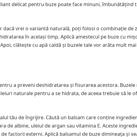
oliant delicat pentru buze poate face minuni, îmbunătățind 
 dacă vrei o variantă naturală, poți folosi o combinație de 
a hidratarea în același timp. Aplică amestecul pe buze cu miș
poi, clătește cu apă caldă și buzele tale vor arăta mult mai
pentru a preveni deshidratarea și fisurarea acestora. Buzele
iuri naturale pentru a se hidrata, de aceea trebuie să le of
alul tău de îngrijire. Căută un balsam care conține ingredie
eara de albine, uleiul de argan sau vitamina E. Aceste ingredi
 de factorii externi. Aplică balsamul de buze dimineața și se