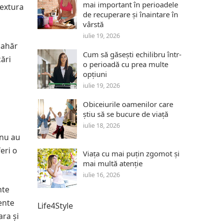
mai important în perioadele
textura
de recuperare și înaintare în
vârstă
iulie 19, 2026
zahăr
Cum să găsești echilibru într-
cări
o perioadă cu prea multe
opțiuni
iulie 19, 2026
Obiceiurile oamenilor care
știu să se bucure de viață
iulie 18, 2026
 nu au
eri o
Viața cu mai puțin zgomot și
mai multă atenție
iulie 16, 2026
nte
ente
Life4Style
ara și