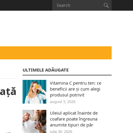
ULTIMELE ADĂUGATE
Vitamina C pentru ten: ce
iață
beneficii are și cum alegi
produsul potrivit
august 5, 2026
Uleiul aplicat înainte de
coafare poate îngreuna
anumite tipuri de păr
iulie 30, 2026