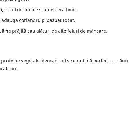
i), sucul de lămâie și amestecă bine.
i, adaugă coriandru proaspăt tocat.
ine prăjită sau alături de alte feluri de mâncare.
e proteine vegetale. Avocado-ul se combină perfect cu năutul
ăcătoare.