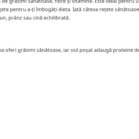
 de grăsimi sănătoase, fibre și vitamine. Este ideal pentru un
rețete pentru a-ți îmbogăți dieta. Iată câteva rețete sănătoase
n, prânz sau cină echilibrată.
 va oferi grăsimi sănătoase, iar oul poșat adaugă proteine d