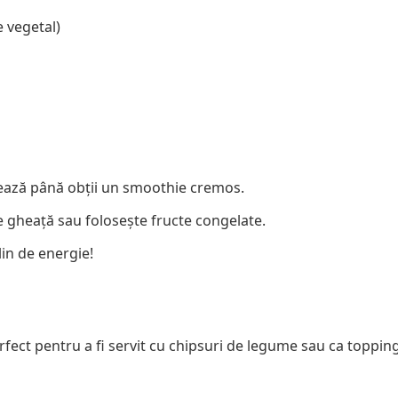
e vegetal)
xează până obții un smoothie cremos.
e gheață sau folosește fructe congelate.
in de energie!
rfect pentru a fi servit cu chipsuri de legume sau ca toppin