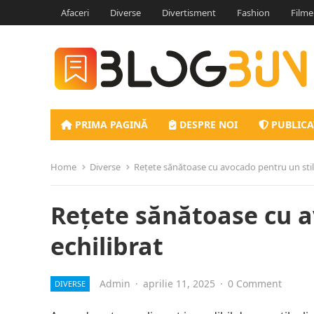
Afaceri
Diverse
Divertisment
Fashion
Filme
PRIMA PAGINĂ
DESPRE NOI
PUBLICA
Home
Diverse
Rețete sănătoase cu avocado pentru un stil 
Rețete sănătoase cu a
echilibrat
Admin
·
aprilie 11, 2025
·
0 Comment
DIVERSE