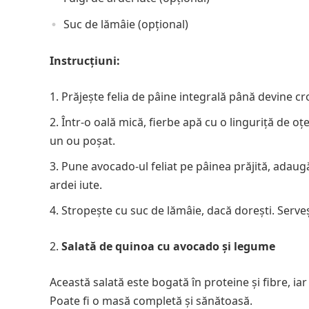
Suc de lămâie (opțional)
Instrucțiuni:
Prăjește felia de pâine integrală până devine cr
Într-o oală mică, fierbe apă cu o linguriță de oț
un ou poșat.
Pune avocado-ul feliat pe pâinea prăjită, adaug
ardei iute.
Stropește cu suc de lămâie, dacă dorești. Serve
Salată de quinoa cu avocado și legume
Această salată este bogată în proteine și fibre, i
Poate fi o masă completă și sănătoasă.