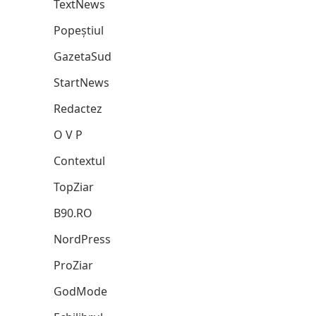
TextNews
Popeștiul
GazetaSud
StartNews
Redactez
O V P
Contextul
TopZiar
B90.RO
NordPress
ProZiar
GodMode