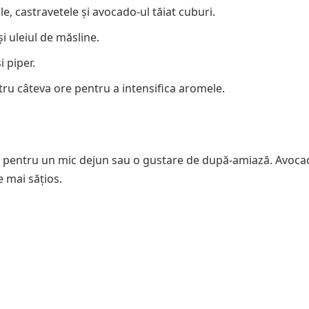
e, castravetele și avocado-ul tăiat cuburi.
i uleiul de măsline.
 piper.
ntru câteva ore pentru a intensifica aromele.
t pentru un mic dejun sau o gustare de după-amiază. Avocad
 mai sățios.