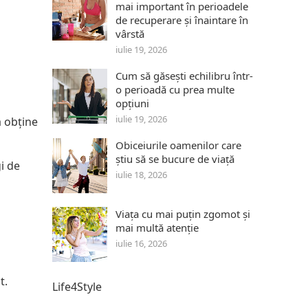
mai important în perioadele
de recuperare și înaintare în
vârstă
iulie 19, 2026
Cum să găsești echilibru într-
o perioadă cu prea multe
opțiuni
iulie 19, 2026
a obține
Obiceiurile oamenilor care
știu să se bucure de viață
i de
iulie 18, 2026
Viața cu mai puțin zgomot și
mai multă atenție
iulie 16, 2026
t.
Life4Style