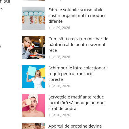
 stil
 și
Fibrele solubile și insolubile
susțin organismul în moduri
diferite
iulie 29, 2026
Cum să-ți creezi un mic bar de
băuturi calde pentru sezonul
e
rece
iulie 28, 2026
Schimburile între colecționari:
reguli pentru tranzacții
corecte
iulie 28, 2026
Șervețelele matifiante reduc
luciul fără să adauge un nou
strat de pudră
iulie 20, 2026
Aportul de proteine devine