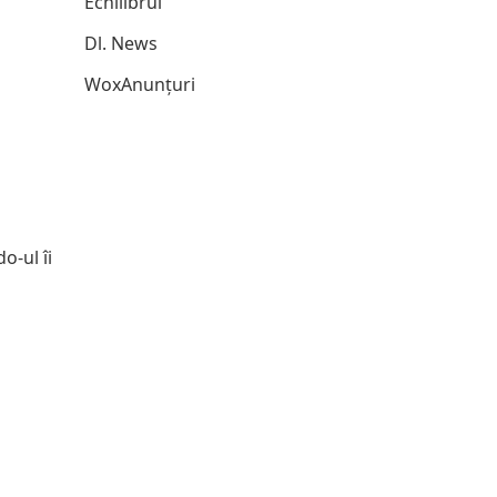
Echilibrul
Dl. News
WoxAnunțuri
o-ul îi