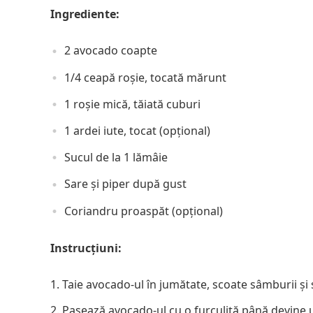
Ingrediente:
2 avocado coapte
1/4 ceapă roșie, tocată mărunt
1 roșie mică, tăiată cuburi
1 ardei iute, tocat (opțional)
Sucul de la 1 lămâie
Sare și piper după gust
Coriandru proaspăt (opțional)
Instrucțiuni:
Taie avocado-ul în jumătate, scoate sâmburii și 
Pasează avocado-ul cu o furculiță până devine 