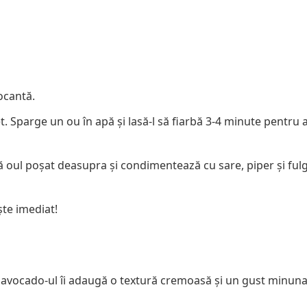
ocantă.
et. Sparge un ou în apă și lasă-l să fiarbă 3-4 minute pentru 
ă oul poșat deasupra și condimentează cu sare, piper și fulg
ște imediat!
ar avocado-ul îi adaugă o textură cremoasă și un gust minuna