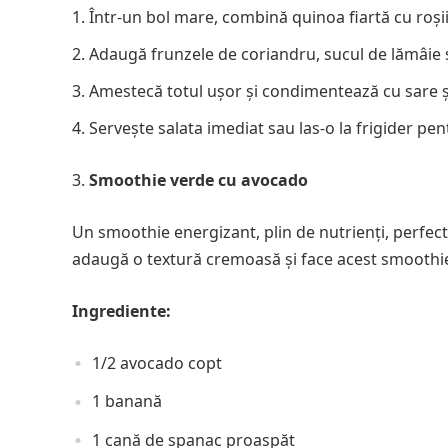
Într-un bol mare, combină quinoa fiartă cu roșiil
Adaugă frunzele de coriandru, sucul de lămâie ș
Amestecă totul ușor și condimentează cu sare și
Servește salata imediat sau las-o la frigider pe
Smoothie verde cu avocado
Un smoothie energizant, plin de nutrienți, perfec
adaugă o textură cremoasă și face acest smoothie
Ingrediente:
1/2 avocado copt
1 banană
1 cană de spanac proaspăt