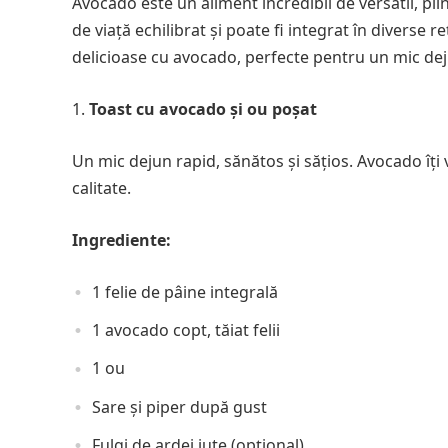
Avocado este un aliment incredibil de versatil, plin
de viață echilibrat și poate fi integrat în diverse 
delicioase cu avocado, perfecte pentru un mic deju
Toast cu avocado și ou poșat
Un mic dejun rapid, sănătos și sățios. Avocado îți
calitate.
Ingrediente:
1 felie de pâine integrală
1 avocado copt, tăiat felii
1 ou
Sare și piper după gust
Fulgi de ardei iute (opțional)