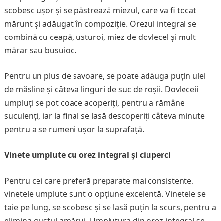
scobesc ușor și se păstrează miezul, care va fi tocat
mărunt și adăugat în compoziție. Orezul integral se
combină cu ceapă, usturoi, miez de dovlecel și mult
mărar sau busuioc.
Pentru un plus de savoare, se poate adăuga puțin ulei
de măsline și câteva linguri de suc de roșii. Dovleceii
umpluți se pot coace acoperiți, pentru a rămâne
suculenți, iar la final se lasă descoperiți câteva minute
pentru a se rumeni ușor la suprafață.
Vinete umplute cu orez integral și ciuperci
Pentru cei care preferă preparate mai consistente,
vinetele umplute sunt o opțiune excelentă. Vinetele se
taie pe lung, se scobesc și se lasă puțin la scurs, pentru a
elimina gustul amărui. Umplutura din orez integral se