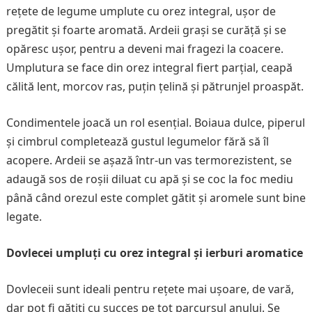
rețete de legume umplute cu orez integral, ușor de
pregătit și foarte aromată. Ardeii grași se curăță și se
opăresc ușor, pentru a deveni mai fragezi la coacere.
Umplutura se face din orez integral fiert parțial, ceapă
călită lent, morcov ras, puțin țelină și pătrunjel proaspăt.
Condimentele joacă un rol esențial. Boiaua dulce, piperul
și cimbrul completează gustul legumelor fără să îl
acopere. Ardeii se așază într-un vas termorezistent, se
adaugă sos de roșii diluat cu apă și se coc la foc mediu
până când orezul este complet gătit și aromele sunt bine
legate.
Dovlecei umpluți cu orez integral și ierburi aromatice
Dovleceii sunt ideali pentru rețete mai ușoare, de vară,
dar pot fi gătiți cu succes pe tot parcursul anului. Se