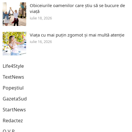
Obiceiurile oamenilor care știu să se bucure de
viață
iulie 18, 2026
Viața cu mai puțin zgomot și mai multă atenție
iulie 16, 2026
Life4Style
TextNews
Popeștiul
GazetaSud
StartNews
Redactez
O V P