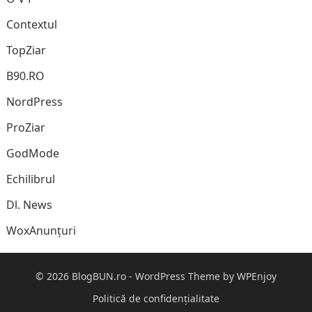
Contextul
TopZiar
B90.RO
NordPress
ProZiar
GodMode
Echilibrul
Dl. News
WoxAnunțuri
© 2026
BlogBUN.ro
-
WordPress Theme
by
WPEnjoy
Politică de confidențialitate