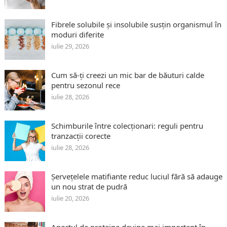
Fibrele solubile și insolubile susțin organismul în
moduri diferite
iulie 29, 2026
Cum să-ți creezi un mic bar de băuturi calde
pentru sezonul rece
iulie 28, 2026
Schimburile între colecționari: reguli pentru
tranzacții corecte
iulie 28, 2026
Șervețelele matifiante reduc luciul fără să adauge
un nou strat de pudră
iulie 20, 2026
Aportul de proteine devine mai important în