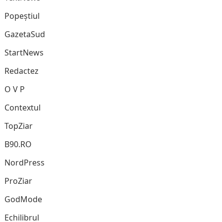
Popeștiul
GazetaSud
StartNews
Redactez
O V P
Contextul
TopZiar
B90.RO
NordPress
ProZiar
GodMode
Echilibrul