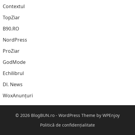
Contextul
TopZiar
B90.RO
NordPress
ProZiar
GodMode
Echilibrul
Dl. News
WoxAnunțuri
© 2026
BlogBUN.ro
-
WordPress Theme
by
WPEnjoy
Politică de confidențialitate