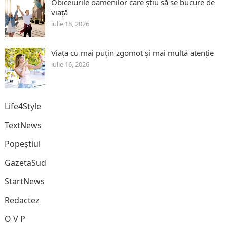
Obiceiurile oamenilor care știu să se bucure de
viață
iulie 18, 2026
Viața cu mai puțin zgomot și mai multă atenție
iulie 16, 2026
Life4Style
TextNews
Popeștiul
GazetaSud
StartNews
Redactez
O V P