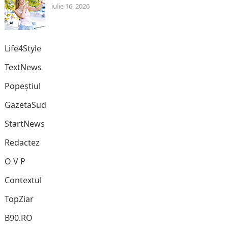
iulie 16, 2026
Life4Style
TextNews
Popeștiul
GazetaSud
StartNews
Redactez
O V P
Contextul
TopZiar
B90.RO