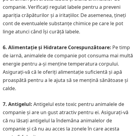
companie. Verificați regulat labele pentru a preveni
apariția crăpăturilor și a iritațiilor. De asemenea, țineți
cont de eventualele substanțe chimice pe care le pot
linge atunci când își curăță labele.
6. Alimentație și Hidratare Corespunzătoare:
Pe timp
de iarnă, animalele de companie pot consuma mai multă
energie pentru a-și menține temperatura corpului.
Asigurați-vă că le oferiți alimentație suficientă și apă
proaspătă pentru a le ajuta să se mențină sănătoase și
calde.
7. Antigelul:
Antigelul este toxic pentru animalele de
companie și are un gust atractiv pentru ei. Asigurați-vă
că nu lăsați antigelul la îndemâna animalelor de
companie și că nu au acces la zonele în care acesta