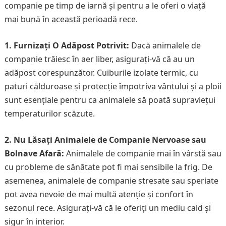
companie pe timp de iarnă și pentru a le oferi o viață
mai bună în această perioadă rece.
1. Furnizați O Adăpost Potrivit:
Dacă animalele de
companie trăiesc în aer liber, asigurați-vă că au un
adăpost corespunzător. Cuiburile izolate termic, cu
paturi călduroase și protecție împotriva vântului și a ploii
sunt esențiale pentru ca animalele să poată supraviețui
temperaturilor scăzute.
2. Nu Lăsați Animalele de Companie Nervoase sau
Bolnave Afară:
Animalele de companie mai în vârstă sau
cu probleme de sănătate pot fi mai sensibile la frig. De
asemenea, animalele de companie stresate sau speriate
pot avea nevoie de mai multă atenție și confort în
sezonul rece. Asigurați-vă că le oferiți un mediu cald și
sigur în interior.