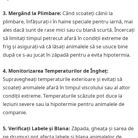
3. Mergând la Plimbare:
Când scoateți câinii la
plimbare, înfășurați-i în haine speciale pentru iarnă, mai
ales dacă sunt de rase mici sau cu blană scurtă. Încercați
să limitați timpul petrecut afară în condiții extreme de
frig și asigurați-vă că lăsați animalele să se usuce bine
după ce s-au jucat în zăpadă pentru a evita hipotermia.
4. Monitorizarea Temperaturilor de Îngheț:
Supravegheați temperaturile exterioare și evitați să
scoateți animalele afară în timpul viscolului sau al altor
condiții extreme. Temperaturile scăzute pot duce la
leziuni severe sau la hipotermie pentru animalele de
companie.
5. Verificați Labele și Blana:
Zăpada, gheața și sarea de
pe drumuri pot afecta labele și blana animalelor de