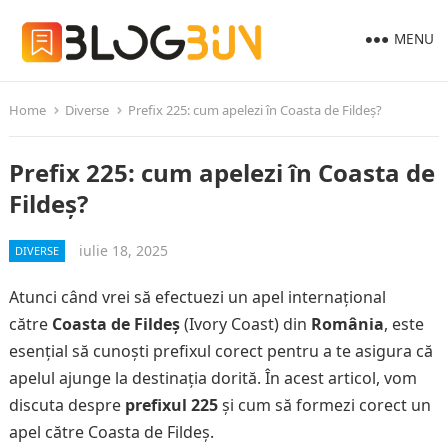
MENU
Home
Diverse
Prefix 225: cum apelezi în Coasta de Fildeș?
Prefix 225: cum apelezi în Coasta de
Fildeș?
iulie 18, 2025
DIVERSE
Atunci când vrei să efectuezi un apel internațional
către
Coasta de Fildeș
(Ivory Coast) din
România
, este
esențial să cunoști prefixul corect pentru a te asigura că
apelul ajunge la destinația dorită. În acest articol, vom
discuta despre
prefixul 225
și cum să formezi corect un
apel către Coasta de Fildeș.