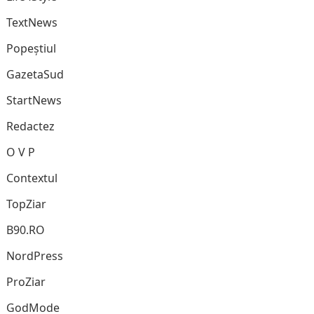
TextNews
Popeștiul
GazetaSud
StartNews
Redactez
O V P
Contextul
TopZiar
B90.RO
NordPress
ProZiar
GodMode