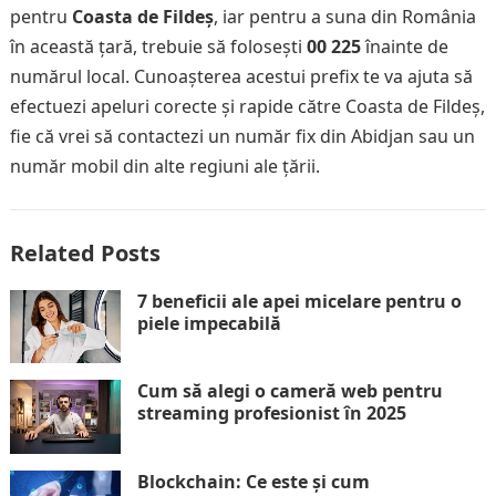
pentru
Coasta de Fildeș
, iar pentru a suna din România
în această țară, trebuie să folosești
00 225
înainte de
numărul local. Cunoașterea acestui prefix te va ajuta să
efectuezi apeluri corecte și rapide către Coasta de Fildeș,
fie că vrei să contactezi un număr fix din Abidjan sau un
număr mobil din alte regiuni ale țării.
Related Posts
7 beneficii ale apei micelare pentru o
piele impecabilă
Cum să alegi o cameră web pentru
streaming profesionist în 2025
Blockchain: Ce este și cum