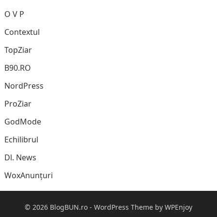
O V P
Contextul
TopZiar
B90.RO
NordPress
ProZiar
GodMode
Echilibrul
Dl. News
WoxAnunțuri
© 2026
BlogBUN.ro
-
WordPress Theme
by
WPEnjoy