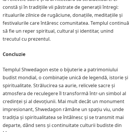
constă și în tradițiile vii păstrate de generații întregi:
ritualurile zilnice de rugăciune, donațiile, meditațiile și
festivalurile care întăresc comunitatea. Templul continuă
să fie un reper spiritual, cultural și identitar, unind
trecutul cu prezentul.
Concluzie
Templul Shwedagon este o bijuterie a patrimoniului
budist mondial, o combinație unică de legendă, istorie și
spiritualitate. Strălucirea sa aurie, relicvele sacre și
atmosfera de reculegere îl transformă într-un simbol al
credinței și al devoțiunii. Mai mult decât un monument
impresionant, Shwedagon rămâne un spațiu viu, unde
tradiția și spiritualitatea se întâlnesc și se transmit mai
departe, dând sens și continuitate culturii budiste din