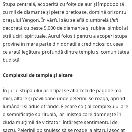
Stupa centrală, acoperită cu foițe de aur și împodobită
cu mii de diamante și pietre prețioase, domină orizontul
orașului Yangon. În vârful său se află o umbrelă (
hti
)
decorată cu peste 5.000 de diamante și rubine, simbol al
strălucirii spirituale. Aurul folosit pentru a acoperi stupa
provine în mare parte din donațiile credincioșilor, ceea
ce arată legătura profundă dintre templu și comunitatea
budistă.
Complexul de temple și altare
În jurul stupa-ului principal se află zeci de pagode mai
mici, altare și pavilioane unde pelerinii se roagă, aprind
lumânări și aduc ofrande. Fiecare colț al complexului are
o semnificație spirituală, iar liniștea care domnește în
ciuda mulțimii de vizitatori întărește sentimentul de
sacru. Pelerinii obișnuiesc să se roage la altarul asociat