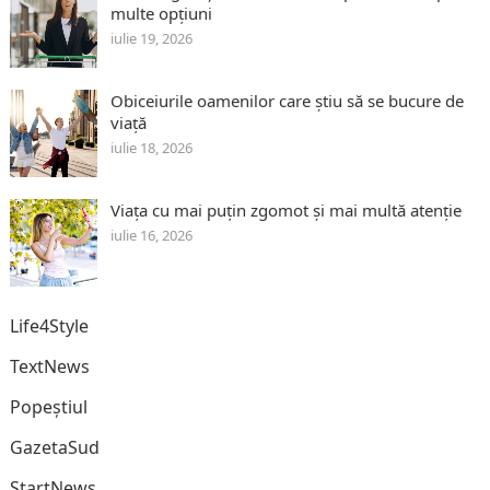
multe opțiuni
iulie 19, 2026
Obiceiurile oamenilor care știu să se bucure de
viață
iulie 18, 2026
Viața cu mai puțin zgomot și mai multă atenție
iulie 16, 2026
Life4Style
TextNews
Popeștiul
GazetaSud
StartNews