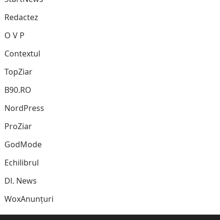
Redactez
O V P
Contextul
TopZiar
B90.RO
NordPress
ProZiar
GodMode
Echilibrul
Dl. News
WoxAnunțuri