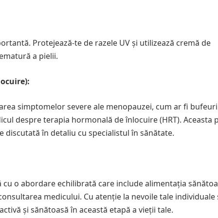
ortantă. Protejează-te de razele UV și utilizează cremă de
matură a pielii.
ocuire):
narea simptomelor severe ale menopauzei, cum ar fi bufeuri
icul despre terapia hormonală de înlocuire (HRT). Aceasta p
 discutată în detaliu cu specialistul în sănătate.
u o abordare echilibrată care include alimentația sănătoa
 consultarea medicului. Cu atenție la nevoile tale individuale 
activă și sănătoasă în această etapă a vieții tale.