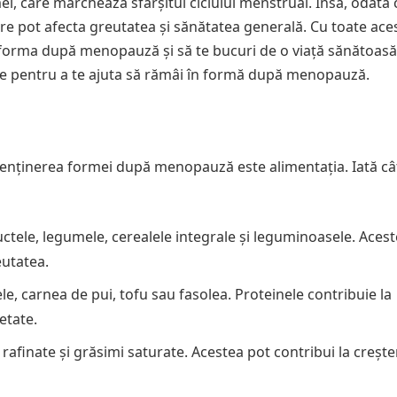
i, care marchează sfârșitul ciclului menstrual. Însă, odată 
 pot afecta greutatea și sănătatea generală. Cu toate ace
forma după menopauză și să te bucuri de o viață sănătoasă
tice pentru a te ajuta să rămâi în formă după menopauză.
enținerea formei după menopauză este alimentația. Iată câ
ctele, legumele, cerealele integrale și leguminoasele. Acest
eutatea.
le, carnea de pui, tofu sau fasolea. Proteinele contribuie la
etate.
finate și grăsimi saturate. Acestea pot contribui la crește