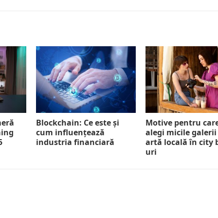
meră
Blockchain: Ce este și
Motive pentru car
ming
cum influențează
alegi micile galerii
5
industria financiară
artă locală în city
uri