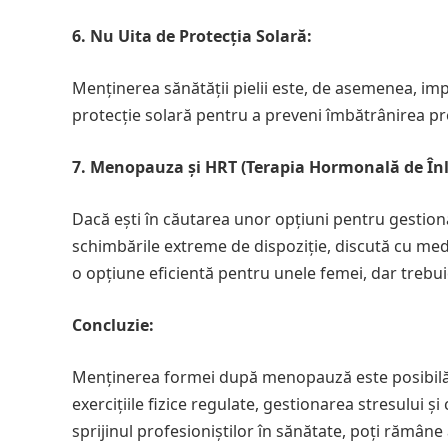
6. Nu Uita de Protecția Solară:
Menținerea sănătății pielii este, de asemenea, imp
protecție solară pentru a preveni îmbătrânirea pre
7. Menopauza și HRT (Terapia Hormonală de Înl
Dacă ești în căutarea unor opțiuni pentru gestio
schimbările extreme de dispoziție, discută cu med
o opțiune eficientă pentru unele femei, dar trebuie
Concluzie:
Menținerea formei după menopauză este posibilă c
exercițiile fizice regulate, gestionarea stresului și
sprijinul profesioniștilor în sănătate, poți rămâne 