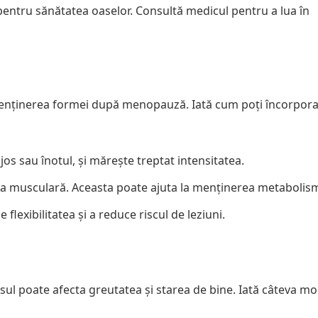
D pentru sănătatea oaselor. Consultă medicul pentru a lua în
u menținerea formei după menopauză. Iată cum poți încorpor
jos sau înotul, și mărește treptat intensitatea.
sa musculară. Aceasta poate ajuta la menținerea metabolism
lexibilitatea și a reduce riscul de leziuni.
ul poate afecta greutatea și starea de bine. Iată câteva mod