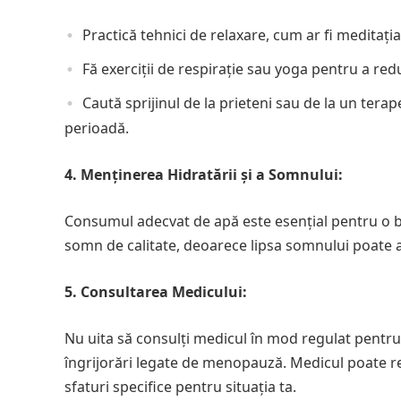
Practică tehnici de relaxare, cum ar fi meditați
Fă exerciții de respirație sau yoga pentru a redu
Caută sprijinul de la prieteni sau de la un tera
perioadă.
4. Menținerea Hidratării și a Somnului:
Consumul adecvat de apă este esențial pentru o b
somn de calitate, deoarece lipsa somnului poate a
5. Consultarea Medicului:
Nu uita să consulți medicul în mod regulat pentr
îngrijorări legate de menopauză. Medicul poate r
sfaturi specifice pentru situația ta.