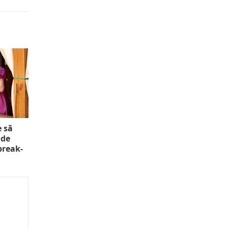
e să
 de
 break-