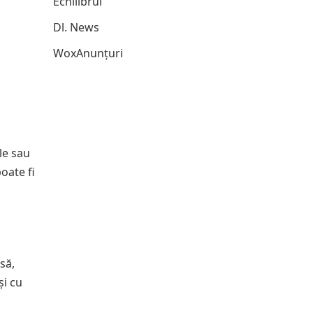
Echilibrul
Dl. News
WoxAnunțuri
le sau
oate fi
să,
și cu