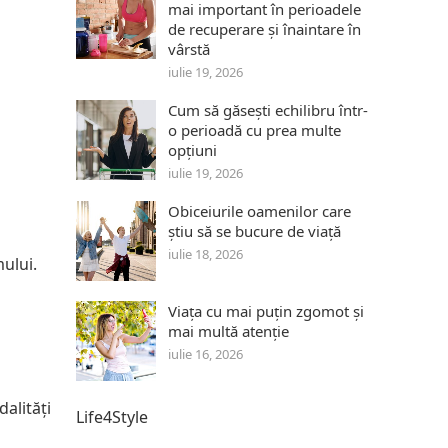
mai important în perioadele
de recuperare și înaintare în
vârstă
iulie 19, 2026
Cum să găsești echilibru într-
o perioadă cu prea multe
a
opțiuni
iulie 19, 2026
Obiceiurile oamenilor care
știu să se bucure de viață
iulie 18, 2026
ului.
Viața cu mai puțin zgomot și
mai multă atenție
iulie 16, 2026
alități
Life4Style