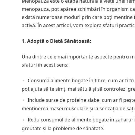
Menopauza este o etapă naturală a vieții unei feme
menopauza, pot apărea schimbări în organism care
există numeroase moduri prin care poți menține 
activă. În acest articol, vom explora sfaturi prac
1. Adoptă o Dietă Sănătoasă:
Una dintre cele mai importante aspecte pentru m
sfaturi în acest sens:
Consumă alimente bogate în fibre, cum ar fi fru
pot ajuta să te simți mai sătulă și să controlezi gr
Include surse de proteine slabe, cum ar fi pește
menținerea masei musculare și la senzația de sați
Redu consumul de alimente bogate în zaharuri ra
greutate și la probleme de sănătate.