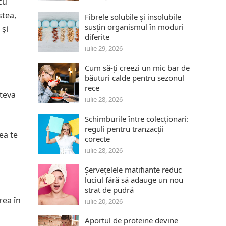
cu
stea,
Fibrele solubile și insolubile
susțin organismul în moduri
 și
diferite
iulie 29, 2026
Cum să-ți creezi un mic bar de
băuturi calde pentru sezonul
rece
teva
iulie 28, 2026
Schimburile între colecționari:
reguli pentru tranzacții
ea te
corecte
iulie 28, 2026
Șervețelele matifiante reduc
luciul fără să adauge un nou
strat de pudră
rea în
iulie 20, 2026
Aportul de proteine devine