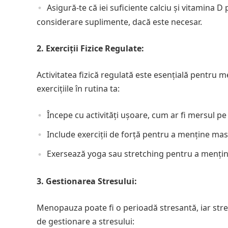
Asigură-te că iei suficiente calciu și vitamina 
considerare suplimente, dacă este necesar.
2. Exerciții Fizice Regulate:
Activitatea fizică regulată este esențială pentr
exercițiile în rutina ta:
Începe cu activități ușoare, cum ar fi mersul pe 
Include exerciții de forță pentru a menține ma
Exersează yoga sau stretching pentru a menține f
3. Gestionarea Stresului:
Menopauza poate fi o perioadă stresantă, iar stres
de gestionare a stresului: