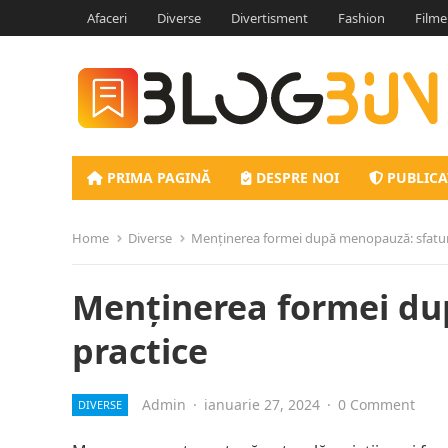
Afaceri
Diverse
Divertisment
Fashion
Filme
PRIMA PAGINĂ
DESPRE NOI
PUBLICA
Home
Diverse
Menținerea formei după menopauză: sfaturi
Menținerea formei du
practice
Admin
·
ianuarie 27, 2024
·
0 Comment
DIVERSE