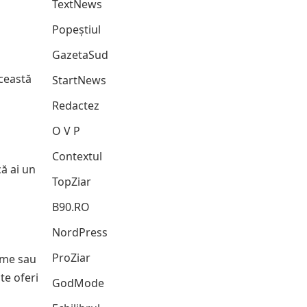
TextNews
Popeștiul
GazetaSud
această
StartNews
Redactez
O V P
Contextul
ă ai un
TopZiar
B90.RO
NordPress
ProZiar
ome sau
te oferi
GodMode