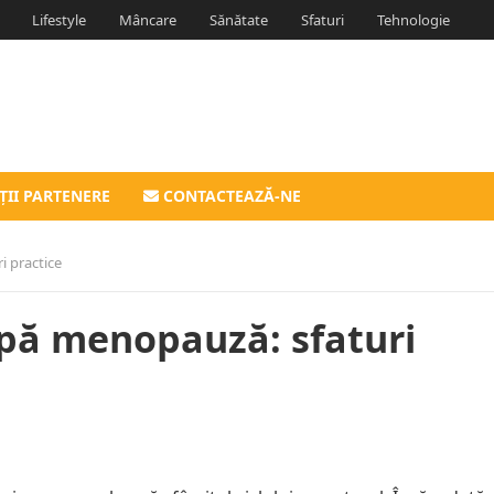
Lifestyle
Mâncare
Sănătate
Sfaturi
Tehnologie
ȚII PARTENERE
CONTACTEAZĂ-NE
 practice
pă menopauză: sfaturi