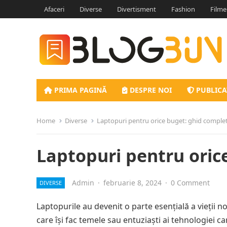
Afaceri
Diverse
Divertisment
Fashion
Filme
PRIMA PAGINĂ
DESPRE NOI
PUBLICA
Home
Diverse
Laptopuri pentru orice buget: ghid comple
Laptopuri pentru oric
Admin
·
februarie 8, 2024
·
0 Comment
DIVERSE
Laptopurile au devenit o parte esențială a vieții n
care își fac temele sau entuziaști ai tehnologiei c