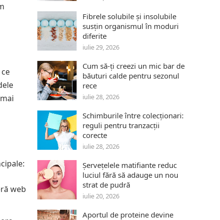
om
Fibrele solubile și insolubile
susțin organismul în moduri
diferite
iulie 29, 2026
Cum să-ți creezi un mic bar de
 ce
băuturi calde pentru sezonul
dele
rece
iulie 28, 2026
 mai
Schimburile între colecționari:
reguli pentru tranzacții
corecte
iulie 28, 2026
cipale:
Șervețelele matifiante reduc
luciul fără să adauge un nou
strat de pudră
meră web
iulie 20, 2026
Aportul de proteine devine