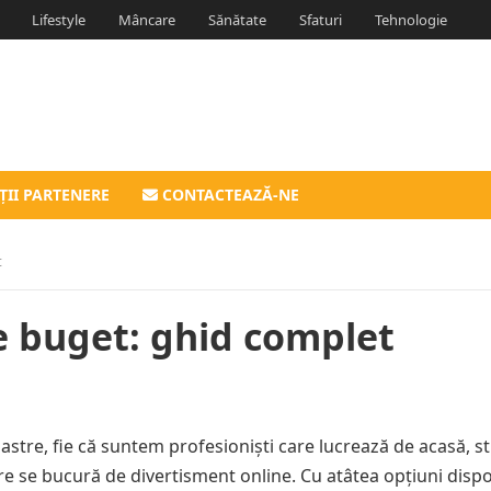
Lifestyle
Mâncare
Sănătate
Sfaturi
Tehnologie
ȚII PARTENERE
CONTACTEAZĂ-NE
t
e buget: ghid complet
oastre, fie că suntem profesioniști care lucrează de acasă, s
are se bucură de divertisment online. Cu atâtea opțiuni dispo