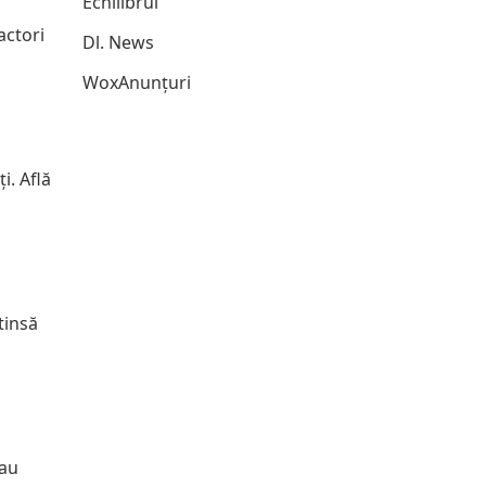
Echilibrul
actori
Dl. News
WoxAnunțuri
i. Află
tinsă
sau