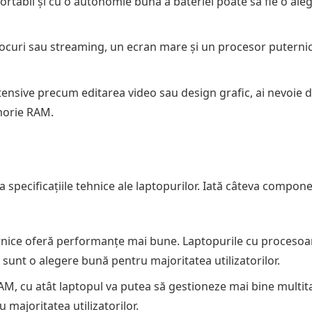
ortabil și cu o autonomie bună a bateriei poate să fie o ale
 jocuri sau streaming, un ecran mare și un procesor puterni
tensive precum editarea video sau design grafic, ai nevoie 
emorie RAM.
i la specificațiile tehnice ale laptopurilor. Iată câteva compon
nice oferă performanțe mai bune. Laptopurile cu procesoar
sunt o alegere bună pentru majoritatea utilizatorilor.
M, cu atât laptopul va putea să gestioneze mai bine multit
majoritatea utilizatorilor.