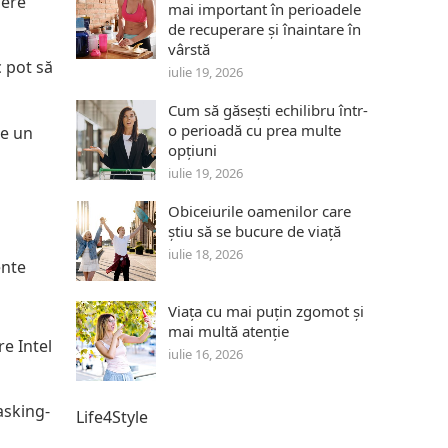
gere
mai important în perioadele
de recuperare și înaintare în
vârstă
c pot să
iulie 19, 2026
Cum să găsești echilibru într-
o perioadă cu prea multe
de un
opțiuni
iulie 19, 2026
Obiceiurile oamenilor care
știu să se bucure de viață
iulie 18, 2026
ente
Viața cu mai puțin zgomot și
mai multă atenție
e Intel
iulie 16, 2026
asking-
Life4Style