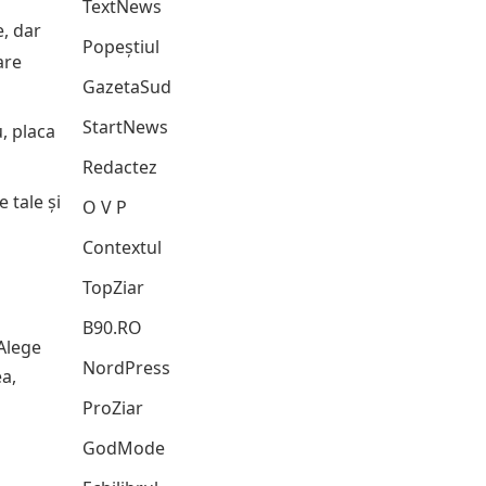
TextNews
e, dar
Popeștiul
are
GazetaSud
StartNews
, placa
Redactez
 tale și
O V P
Contextul
TopZiar
B90.RO
Alege
NordPress
ea,
ProZiar
GodMode