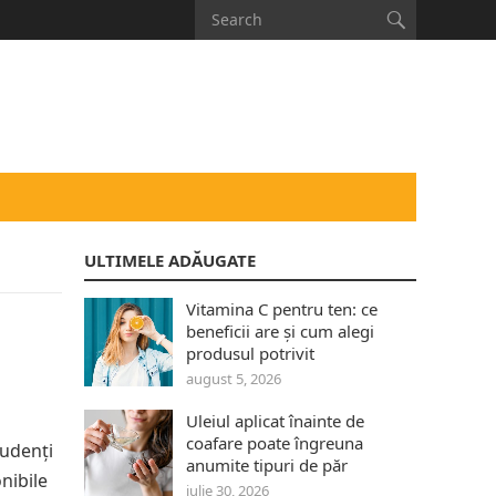
ULTIMELE ADĂUGATE
Vitamina C pentru ten: ce
beneficii are și cum alegi
produsul potrivit
august 5, 2026
Uleiul aplicat înainte de
coafare poate îngreuna
tudenți
anumite tipuri de păr
nibile
iulie 30, 2026