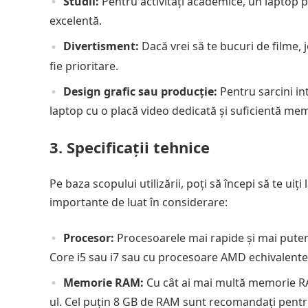
Studii:
Pentru activități academice, un laptop p
excelentă.
Divertisment:
Dacă vrei să te bucuri de filme,
fie prioritare.
Design grafic sau producție:
Pentru sarcini in
laptop cu o placă video dedicată și suficientă m
3. Specificații tehnice
Pe baza scopului utilizării, poți să începi să te uiț
importante de luat în considerare:
Procesor:
Procesoarele mai rapide și mai puter
Core i5 sau i7 sau cu procesoare AMD echivalente 
Memorie RAM:
Cu cât ai mai multă memorie RA
ul. Cel puțin 8 GB de RAM sunt recomandați pentru 