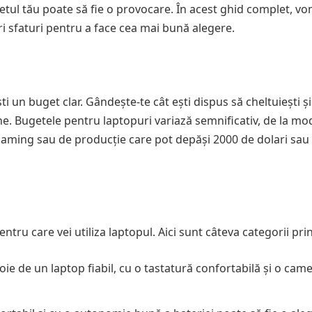
etul tău poate să fie o provocare. În acest ghid complet, v
i sfaturi pentru a face cea mai bună alegere.
i un buget clar. Gândește-te cât ești dispus să cheltuiești și
ne. Bugetele pentru laptopuri variază semnificativ, de la mo
 gaming sau de producție care pot depăși 2000 de dolari sau
ntru care vei utiliza laptopul. Aici sunt câteva categorii prin
oie de un laptop fiabil, cu o tastatură confortabilă și o ca