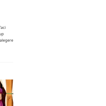
faci
kup
 alegere