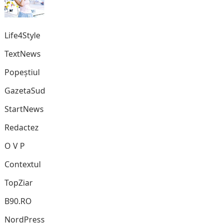
Life4Style
TextNews
Popeștiul
GazetaSud
StartNews
Redactez
O V P
Contextul
TopZiar
B90.RO
NordPress