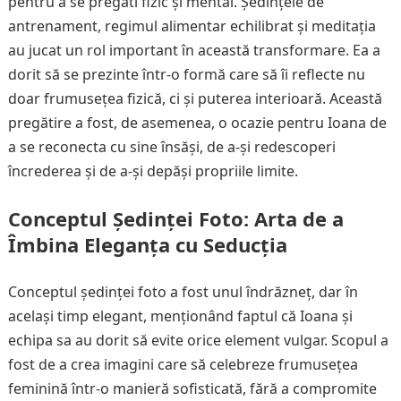
pentru a se pregăti fizic și mental. Ședințele de
antrenament, regimul alimentar echilibrat și meditația
au jucat un rol important în această transformare. Ea a
dorit să se prezinte într-o formă care să îi reflecte nu
doar frumusețea fizică, ci și puterea interioară. Această
pregătire a fost, de asemenea, o ocazie pentru Ioana de
a se reconecta cu sine însăși, de a-și redescoperi
încrederea și de a-și depăși propriile limite.
Conceptul Ședinței Foto: Arta de a
Îmbina Eleganța cu Seducția
Conceptul ședinței foto a fost unul îndrăzneț, dar în
același timp elegant, menționând faptul că Ioana și
echipa sa au dorit să evite orice element vulgar. Scopul a
fost de a crea imagini care să celebreze frumusețea
feminină într-o manieră sofisticată, fără a compromite