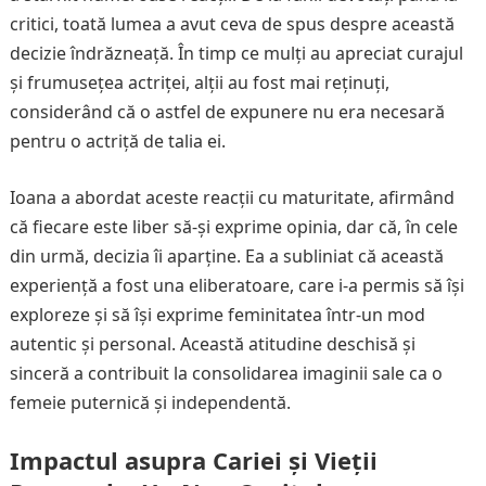
critici, toată lumea a avut ceva de spus despre această
decizie îndrăzneață. În timp ce mulți au apreciat curajul
și frumusețea actriței, alții au fost mai reținuți,
considerând că o astfel de expunere nu era necesară
pentru o actriță de talia ei.
Ioana a abordat aceste reacții cu maturitate, afirmând
că fiecare este liber să-și exprime opinia, dar că, în cele
din urmă, decizia îi aparține. Ea a subliniat că această
experiență a fost una eliberatoare, care i-a permis să își
exploreze și să își exprime feminitatea într-un mod
autentic și personal. Această atitudine deschisă și
sinceră a contribuit la consolidarea imaginii sale ca o
femeie puternică și independentă.
Impactul asupra Cariei și Vieții