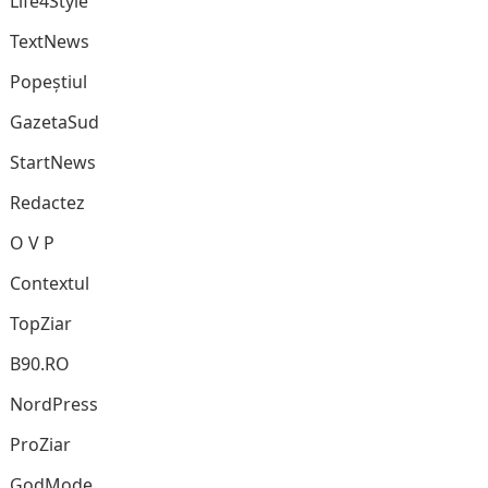
Life4Style
TextNews
Popeștiul
GazetaSud
StartNews
Redactez
O V P
Contextul
TopZiar
B90.RO
NordPress
ProZiar
GodMode