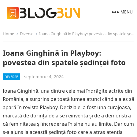
MENU
Home
Diverse
Ioana Ginghină în Playboy: povestea din spatele ședinței foto
Ioana Ginghină în Playboy:
povestea din spatele ședinței foto
septembrie 4, 2024
DIVERSE
Ioana Ginghină, una dintre cele mai îndrăgite actrițe din
România, a surprins pe toată lumea atunci când a ales să
apară în revista Playboy. Decizia ei a fost una curajoasă,
marcată de dorința de a se reinventa și de a demonstra
că feminitatea și încrederea în sine nu au limite. Dar cum
s-a ajuns la această ședință foto care a atras atenția