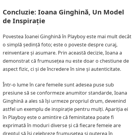
Concluzie: Ioana Ginghină, Un Model
de Inspirație
Povestea Ioanei Ginghină în Playboy este mai mult decât
o simplă ședință foto; este o poveste despre curaj,
reinventare și asumare. Prin această decizie, Ioana a
demonstrat că frumusețea nu este doar o chestiune de
aspect fizic, ci și de încredere în sine și autenticitate.
Într-o lume în care femeile sunt adesea puse sub
presiune să se conformeze anumitor standarde, Ioana
Ginghină a ales să își urmeze propriul drum, devenind
astfel un exemplu de inspirație pentru mulți. Apariția ei
în Playboy este o amintire că feminitatea poate fi
exprimată în moduri diverse și că fiecare femeie are
dreptul să își celebreze frumusețea și puterea în