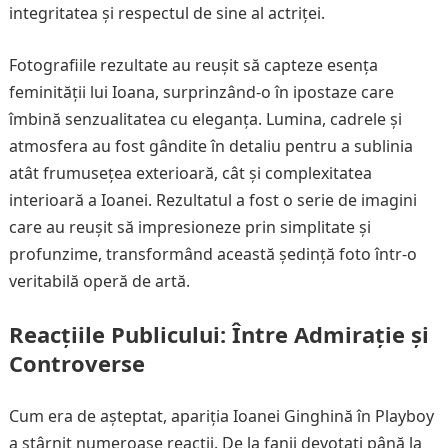
integritatea și respectul de sine al actriței.
Fotografiile rezultate au reușit să capteze esența
feminității lui Ioana, surprinzând-o în ipostaze care
îmbină senzualitatea cu eleganța. Lumina, cadrele și
atmosfera au fost gândite în detaliu pentru a sublinia
atât frumusețea exterioară, cât și complexitatea
interioară a Ioanei. Rezultatul a fost o serie de imagini
care au reușit să impresioneze prin simplitate și
profunzime, transformând această ședință foto într-o
veritabilă operă de artă.
Reacțiile Publicului: Între Admirație și
Controverse
Cum era de așteptat, apariția Ioanei Ginghină în Playboy
a stârnit numeroase reacții. De la fanii devotați până la