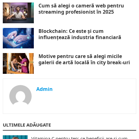
Cum să alegi o cameră web pentru
streaming profesionist în 2025
Blockchain: Ce este și cum
influențează industria financiară
Motive pentru care să alegi micile
galerii de artă locală în city break-uri
Admin
ULTIMELE ADĂUGATE
Vitamina C pentru ten: ce beneficii are și cum