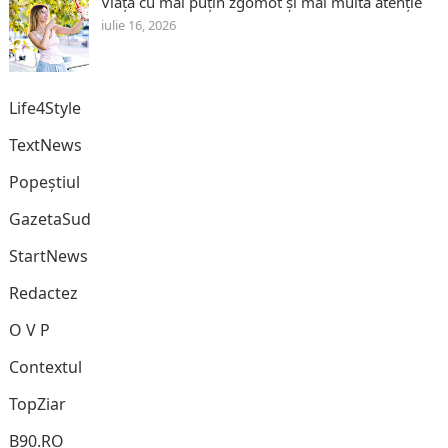
Viața cu mai puțin zgomot și mai multă atenție
iulie 16, 2026
Life4Style
TextNews
Popeștiul
GazetaSud
StartNews
Redactez
O V P
Contextul
TopZiar
B90.RO