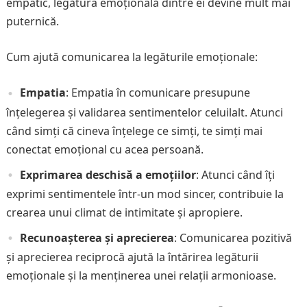
empatic, legătura emoțională dintre ei devine mult mai
puternică.
Cum ajută comunicarea la legăturile emoționale:
Empatia
: Empatia în comunicare presupune
înțelegerea și validarea sentimentelor celuilalt. Atunci
când simți că cineva înțelege ce simți, te simți mai
conectat emoțional cu acea persoană.
Exprimarea deschisă a emoțiilor
: Atunci când îți
exprimi sentimentele într-un mod sincer, contribuie la
crearea unui climat de intimitate și apropiere.
Recunoașterea și aprecierea
: Comunicarea pozitivă
și aprecierea reciprocă ajută la întărirea legăturii
emoționale și la menținerea unei relații armonioase.